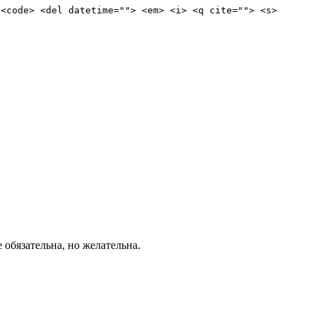
 <code> <del datetime=""> <em> <i> <q cite=""> <s>
е обязательна, но желательна.