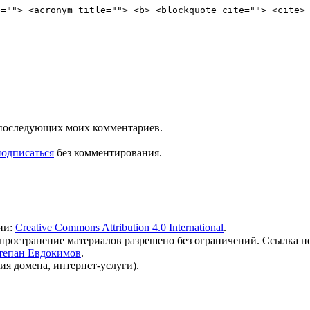
e=""> <acronym title=""> <b> <blockquote cite=""> <cite>
ля последующих моих комментариев.
подписаться
без комментирования.
ии:
Creative Commons Attribution 4.0 International
.
 распространение материалов разрешено без ограничений. Ссылка н
тепан Евдокимов
.
ия домена, интернет-услуги).