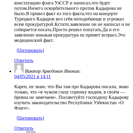
констатацию флага УзССР и написал,что будет
потом.Ничего оскорбительного против Кадырова не
было.Я привел факт из того факта,что на концерте
Турецкого Кадыров вел себя неподобающе и угрожал
всем прокуратурой.Кстати,заявление он не написал и не
собирается писать.Просто решил попугать.Да и его
заявление никакая прокуратура ек примет всерьез.Это
медицинский факт.
[Цитировать]
Ответить
Виктор Арведович Ивонин
:
04/05/2021 в 14:11
Карен, не знаю, что Вы там про Кадырова писали, знаю
только, что «в чужом глазу соринку видим, в своём —
бревна не замечаем». Посоветуйте господину Кадырову
изучить законодательство Республики Узбекистан «О
Флаге».
[Цитировать]
Ответить