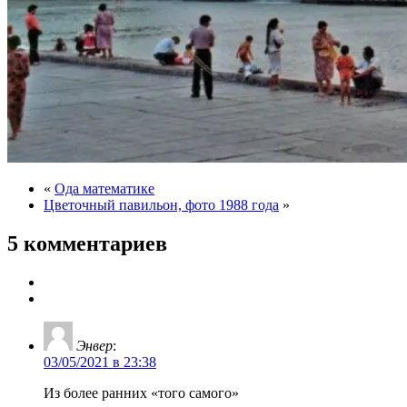
«
Ода математике
Цветочный павильон, фото 1988 года
»
5 комментариев
Энвер
:
03/05/2021 в 23:38
Из более ранних «того самого»