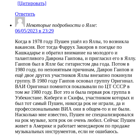
[Цитировать]
Ответить
Некоторые подробности о Ялле
:
06/05/2023 в 23:29
Когда в 1978 году Пушен ушёл из Яллы, то возникла
вакансия. Вот тогда Фаррух Закиров в поездке по
Кашкадарье и обратил внимание на молодого и
талантливого Даврона Гаипова, и пригласил его в Яллу.
Гаипов был в Ялле бас гитаристом два года. Потом в
1980 году, по непонятным причинам, Даврон Гаипов и
ещё двое других участников Яллы внезапно покинули
группу. В 1980 году Гаипов основал группу Оригинал.
ВАИ Оригинал помнится показывали по ЦТ СССР в
том же 1980 году. Вот это и была первая рок группа в
Узбекистане. Киберги и Скифы, участником которых и
был тот самый Пушен, никогда рок не играли, да и
профессиональными ВИА они в общем-то и не были.
Насколько мне известно, Пушен не специализировался
на рок музыке, хотя рок он очень любил. Сейчас Пушен
живет в Америке и работает менеджером по продаже
музыкальных инструментов, если не ошибаюсь.