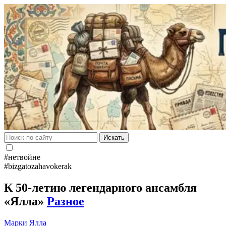
Искать
#нетвойне
#bizgatozahavokerak
К 50-летию легендарного ансамбля
«Ялла»
Разное
Марки
Ялла