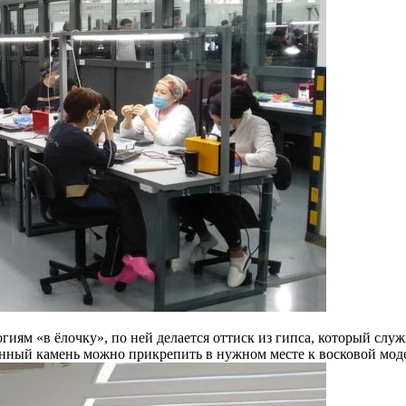
иям «в ёлочку», по ней делается оттиск из гипса, который служ
енный камень можно прикрепить в нужном месте к восковой модел