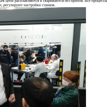
ньев цепи расплавляются и свариваются без припоя. Все проце
, регулируют настройки станков.