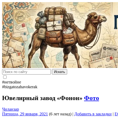
Искать
#нетвойне
#bizgatozahavokerak
Ювелирный завод «Фонон»
Фото
Чиланзар
Пятница, 29 января, 2021
(6 лет назад)
|
Добавить в закладки
|
E