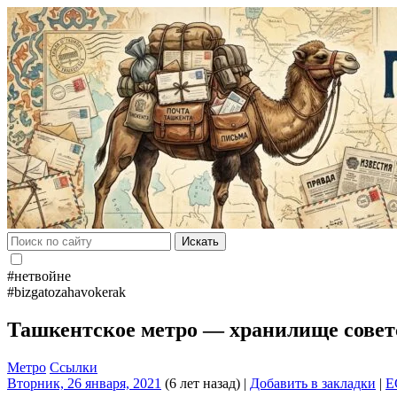
Искать
#нетвойне
#bizgatozahavokerak
Ташкентское метро — хранилище совет
Метро
Ссылки
Вторник, 26 января, 2021
(6 лет назад)
|
Добавить в закладки
|
E