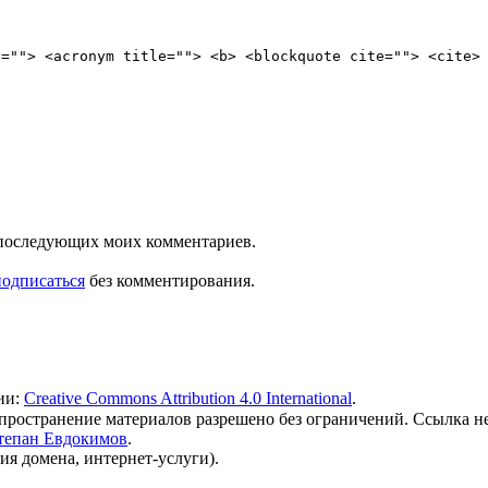
e=""> <acronym title=""> <b> <blockquote cite=""> <cite>
ля последующих моих комментариев.
подписаться
без комментирования.
ии:
Creative Commons Attribution 4.0 International
.
 распространение материалов разрешено без ограничений. Ссылка н
тепан Евдокимов
.
ия домена, интернет-услуги).