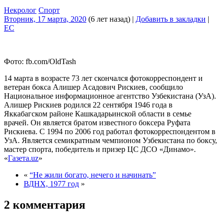
Некролог
Спорт
Вторник, 17 марта, 2020
(6 лет назад)
|
Добавить в закладки
|
EC
Фото: fb.com/OldTash
14 марта в возрасте 73 лет скончался фотокорреспондент и
ветеран бокса Алишер Асадович Рискиев, сообщило
Национальное информационное агентство Узбекистана (УзА).
Алишер Рискиев родился 22 сентября 1946 года в
Яккабагском районе Кашкадарьинской области в семье
врачей. Он является братом известного боксера Руфата
Рискиева. С 1994 по 2006 год работал фотокорреспондентом в
УзА. Является семикратным чемпионом Узбекистана по боксу,
мастер спорта, победитель и призер ЦС ДСО «Динамо».
«
Газета.uz
»
«
“Не жили богато, нечего и начинать”
ВДНХ, 1977 год
»
2 комментария