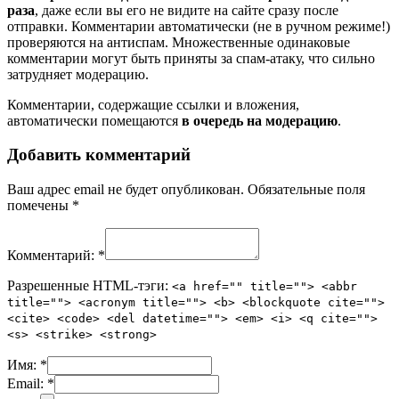
раза
, даже если вы его не видите на сайте сразу после
отправки. Комментарии автоматически (не в ручном режиме!)
проверяются на антиспам. Множественные одинаковые
комментарии могут быть приняты за спам-атаку, что сильно
затрудняет модерацию.
Комментарии, содержащие ссылки и вложения,
автоматически помещаются
в очередь на модерацию
.
Добавить комментарий
Ваш адрес email не будет опубликован.
Обязательные поля
помечены
*
Комментарий:
*
Разрешенные HTML-тэги:
<a href="" title=""> <abbr
title=""> <acronym title=""> <b> <blockquote cite="">
<cite> <code> <del datetime=""> <em> <i> <q cite="">
<s> <strike> <strong>
Имя:
*
Email:
*