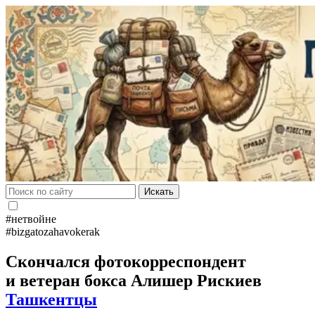
Искать
#нетвойне
#bizgatozahavokerak
Скончался фотокорреспондент
и ветеран бокса Алишер Рискиев
Ташкентцы