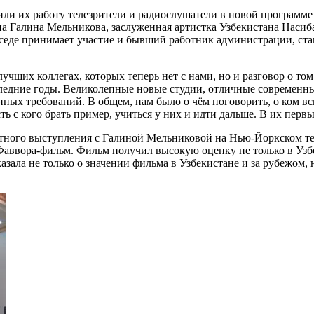
нили их работу телезрители и радиослушатели в новой программе
на Галина Мельникова, заслуженная артистка Узбекистана Наси
еседе принимает участие и бывший работник администрации, ст
чших коллегах, которых теперь нет с нами, но и разговор о то
оследние годы. Великолепные новые студии, отличные современн
нных требований. В общем, нам было о чём поговорить, о ком 
ь с кого брать пример, учиться у них и идти дальше. В их перв
естного выступления с Галиной Мельниковой на Нью-Йоркском т
аввора-фильм. Фильм получил высокую оценку не только в Узбек
зала не только о значении фильма в Узбекистане и за рубежом,