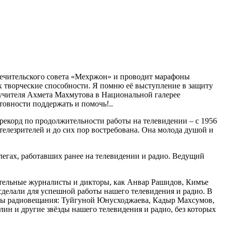
опечительского совета «Мехржон» и проводит марафоны
их творческие способности. Я помню её выступление в защиту
 учителя Ахмета Махмутова в Национальной галерее
отовности поддержать и помочь!..
рекорд по продолжительности работы на телевидении – с 1956
телезрителей и до сих пор востребована. Она молода душой и
егах, работавших ранее на телевидении и радио. Ведущий
чательные журналисты и дикторы, как Анвар Рашидов, Кимъе
делали для успешной работы нашего телевидения и радио. В
торы радиовещания: Туйгуной Юнусходжаева, Кадыр Махсумов,
ин и другие звёзды нашего телевидения и радио, без которых