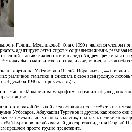
ельности Галины Мельниковой. Она с 1990 г. является членом п
рнатов, адаптирует детей-сирот к социальной жизни, развивая 
жественной выставке живописи инвалида Андрея Гречкина и его
 её словах было материнского тепла, и сочувствия, и реальной г
уженная артистка Узбекистана Насиба Ибрагимова, — поставила 
ачах различной тематики и снискала к себе всенародную любовь 
 23 декабря 1936 г. – примеч. авт.)».
 телеканал «Маданият ва маърифат» вспомнить об ушедших колл
презентации:
или о том, какой большой след оставили после себя такие заме
мин Утбосаров, Абдухаким Тургунов и другие, как много они с
е менее замечательных наших коллегах, таких как великие дик
 Убай Бурханов, незабываемый диктор телевидения Георгий Ирл
ем прошлом просто трудно представить.