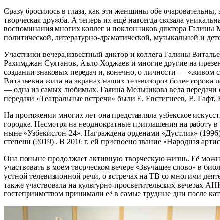
Сразу бросилось в глаза, как эти женщины обе очаровательны,
творческая дружба. А теперь их ещё навсегда связала уникальн
воспоминания многих коллег и поклонников диктора Галины Ме
политической, литературно-драматической, музыкальной и дет
Участники вечера,известный диктор и коллега Галины Виталь
Рахимджан Султанов, Аъло Ходжаев и многие другие на презен
создании знаковых передач и, конечно, о личности — «живом с
Витальевна жила на экранах наших телевизоров более сорока л
— одна из самых любимых. Галина Мельникова вела передачи с 
передачи «Театральные встречи» были Е. Евстигнеев, В. Гафт,
На протяжении многих лет она представляла узбекское искусст
городке. Несмотря на неоднократные приглашения на работу в
ныне «Узбекистон-24». Награждена орденами «Дустлик» (1996)
степени (2019) . В 2016 г. ей присвоено звание «Народная арти
Она поныне продолжает активную творческую жизнь. Её можно 
участвовать в моём творческом вечере «Звучащее слово» в биб
устной телевизионной речи, о встречах на ТВ со многими деят
также участвовала на культурно-просветительских вечерах АН
гостеприимством принимали её в самые трудные дни после кат