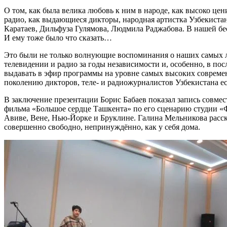
О том, как была велика любовь к ним в народе, как высоко це
радио, как выдающиеся дикторы, народная артистка Узбекиста
Каратаев, Дильфуза Гулямова, Людмила Раджабова. В нашей б
И ему тоже было что сказать…
Это были не только волнующие воспоминания о наших самых лу
телевидении и радио за годы независимости и, особенно, в п
выдавать в эфир программы на уровне самых высоких совреме
поколению дикторов, теле- и радиожурналистов Узбекистана ест
В заключение презентации Борис Бабаев показал запись совм
фильма «Большое сердце Ташкента» по его сценарию студии «Ф
Авиве, Вене, Нью-Йорке и Бруклине. Галина Мельникова расска
совершенно свободно, непринуждённо, как у себя дома.