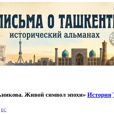
ьникова. Живой символ эпохи»
История
|
EC