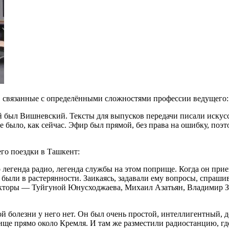
, связанные с определёнными сложностями профессии ведущего:
 был Вишневский. Тексты для выпусков передачи писали искусст
е было, как сейчас. Эфир был прямой, без права на ошибку, поэто
го поездки в Ташкент:
легенда радио, легенда службы на этом поприще. Когда он приех
и были в растерянности. Заикаясь, задавали ему вопросы, спраши
икторы — Туйгуной Юнусходжаева, Михаил Азатьян, Владимир Зо
ой болезни у него нет. Он был очень простой, интеллигентный, 
лище прямо около Кремля. И там же разместили радиостанцию, гд