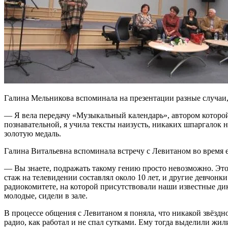
Галина Мельникова вспоминала на презентации разные случаи
— Я вела передачу «Музыкальный календарь», автором которой
познавательной, я учила тексты наизусть, никаких шпаргалок н
золотую медаль.
Галина Витальевна вспоминала встречу с Левитаном во время е
— Вы знаете, подражать такому гению просто невозможно. Это 
стаж на телевидении составлял около 10 лет, и другие девчонк
радиокомитете, на которой присутствовали наши известные д
молодые, сидели в зале.
В процессе общения с Левитаном я поняла, что никакой звёздн
радио, как работал и не спал сутками. Ему тогда выделили жи