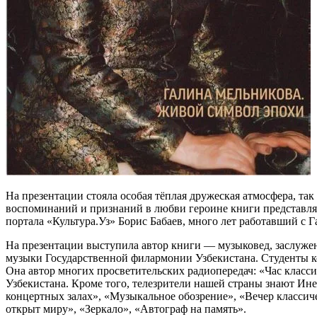
На презентации стояла особая тёплая дружеская атмосфера, та
воспоминаний и признаний в любви героине книги представля
портала «Культура.Уз» Борис Бабаев, много лет работавший с 
На презентации выступила автор книги — музыковед, заслужен
музыки Государственной филармонии Узбекистана. Студенты к
Она автор многих просветительских радиопередач: «Час класс
Узбекистана. Кроме того, телезрители нашей страны знают Ин
концертных залах», «Музыкальное обозрение», «Вечер классиче
открыт миру», «Зеркало», «Автограф на память».