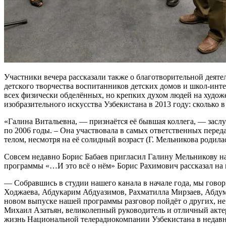
Участники вечера рассказали также о благотворительной деят
детского творчества воспитанников детских домов и школ-инте
всех физически обделённых, но крепких духом людей на худо
изобразительного искусства Узбекистана в 2013 году: сколько в
«Галина Витальевна, — признаётся её бывшая коллега, — засл
по 2006 годы. – Она участвовала в самых ответственных перед
телом, несмотря на её солидный возраст (Г. Мельникова родилась
Совсем недавно Борис Бабаев пригласил Галину Мельникову на
программы «…И это всё о нём» Борис Рахимович рассказал на 
— Собравшись в студии нашего канала в начале года, мы говор
Ходжаева, Абдукарим Абдуазимов, Рахматилла Мирзаев, Абдуму
новом выпуске нашей программы разговор пойдёт о других, н
Михаил Азатьян, великолепный руководитель и отличный актер
жизнь Национальной телерадиокомпании Узбекистана в недавн