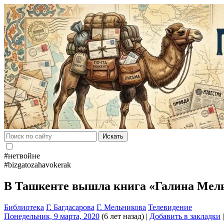
Искать
#нетвойне
#bizgatozahavokerak
В Ташкенте вышла книга «Галина Мел
Библиотека
Г. Багдасарова
Г. Мельникова
Телевидение
Понедельник, 9 марта, 2020
(6 лет назад)
|
Добавить в закладки