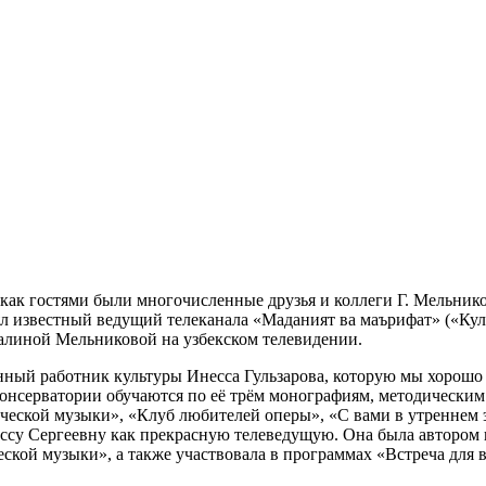
к как гостями были многочисленные друзья и коллеги Г. Мельник
л известный ведущий телеканала «Маданият ва маърифат» («Кул
Галиной Мельниковой на узбекском телевидении.
ный работник культуры Инесса Гульзарова, которую мы хорошо з
онсерватории обучаются по её трём монографиям, методическим
ической музыки», «Клуб любителей оперы», «С вами в утреннем 
ессу Сергеевну как прекрасную телеведущую. Она была автором
ской музыки», а также участвовала в программах «Встреча для 