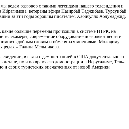
 мы ведём разговор с такими легендами нашего телевидения и
ба Ибрагимова, ветераны эфира Назирбай Таджибаев, Турсунбай
авший за эти годы хорошим писателем, Хабибулло Абдумаджид.
м, какие большие перемены произошли в системе НТРК, на
ые телекамеры, современное оборудование позволяют вести и
вспомнить добрым словом и обменяться мнениями. Молодому
ых рядах – Галина Мельникова.
елевидении, в связи с демонстрацией в США документального
истане, но и во время его демонстрации в Иерусалиме, Тель-
 но и своих туристских впечатлениях от новой Америки