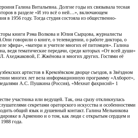
героиня Галина Витальевна. Долгие годы их связывала тесная
авторов в разделе «И это всё о ней…», включающем
 в 1956 году. Тогда студия состояла из общественно-
дакторы книги Рэма Волкова и Юлия Сырцова, журналисты
Они говорили о книге, о телевидении, о работе диктора, о
еле эфира», «матери и учителе многих её питомцев». Галина
на, ведя тематические передачи, среди которых «От всей души»
Л. Ахеджаковой, Г. Жжёнова и многих других. Гостями её
узбекских артистов в Кремлёвском дворце съездов, в Звёздном
тяжении многих лет вела информационную программу «Ахборот»,
 медалями А.С. Пушкина (Россия), «Мехнат фахрисий» 1
тве участника или ведущей. Так, она сразу откликнулась
 слушателями секретами ораторского искусства и особенностями
аходить общий язык и душевный контакт. Галина Мельникова
ндировке в Армению и о том, как люди с открытым сердцем и
1988 года.