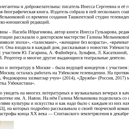
 элегантны и доброжелательны: писатель Инесса Сергеевна и её 
ая биографическая книга. Издатель собрала в ней нескольких со
льниковой со времени создания Ташкентской студии телевидения
ско-юношеской редакций.
евны – Насиба Ибрагимова, автор книги Инесса Гульзарова, ре
тации рассказали о дикторском мастерстве Галины Мельниковой.
имволе эпохи», «талисмане», «женщине без возраста», «врачеват
ет. Она входила в каждый дом, рассказывая о новостях Узбекиста
участием Ю. Гагарина, А. Файнберга, Зульфии, Л. Касаткиной, 
 В. Рецептер и многие другие выдающиеся театральные деятели.
во и литературу в Москве – была ведущей концертов с участием 
 Москву, осталась работать на Узбекском телевидении. На про
, Фидокорона хизматлар учун» (2014), «Дружба» (Россия, 2017)
стка Узбекистана».
увидеть на многих литературных и музыкальных вечерах в качес
лиотеке им. А. Навои. На нём Галина Мельникова поделилась со
елями культуры и искусства и как надо было с каждым из них н
КЦ, на которых подробно рассказывала о своей творческой кома
астрофы конца ХХ века — Спитакского землетрясения в декабре 