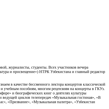
овой, журналисты, студенты. Всех участников вечера
ьтура и просвещение») НТРК Узбекистана и главный редактор
наем в качестве бессменного лектора концертов классической
 и учебным пособиям, многим рецензиям на концерты в ГКУз.
эфире» и биографических книг о деятелях культуры
 и ведущей циклов телепередач «Музыкальная гостиная», «В
вас», «Призвание», «Музыкальная палитра», «Узбекистан