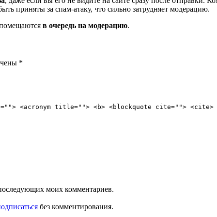
за
, даже если вы его не видите на сайте сразу после отправки. 
ть приняты за спам-атаку, что сильно затрудняет модерацию.
и помещаются
в очередь на модерацию
.
ечены
*
e=""> <acronym title=""> <b> <blockquote cite=""> <cite>
ля последующих моих комментариев.
подписаться
без комментирования.