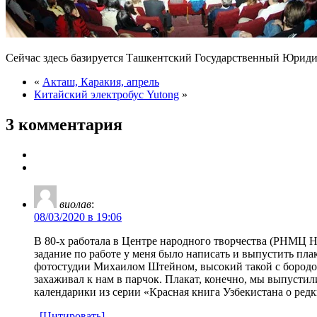
Сейчас здесь базируется Ташкентский Государственный Юридич
«
Акташ, Каракия, апрель
Китайский электробус Yutong
»
3 комментария
виолав
:
08/03/2020 в 19:06
В 80-х работала в Центре народного творчества (РНМЦ НТ
задание по работе у меня было написать и выпустить пл
фотостудии Михаилом Штейном, высокий такой с бородой
захаживал к нам в парчок. Плакат, конечно, мы выпуст
календарики из серии «Красная книга Узбекистана о ред
[Цитировать]