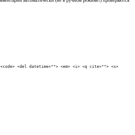
Комментарии автоматически (не в ручном режиме!) проверяются
 <code> <del datetime=""> <em> <i> <q cite=""> <s>