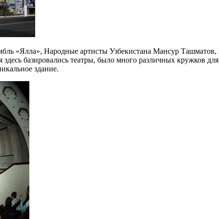
бль «Ялла», Народные артисты Узбекистана Мансур Ташматов, 
я здесь базировались театры, было много различных кружков дл
никальное здание.