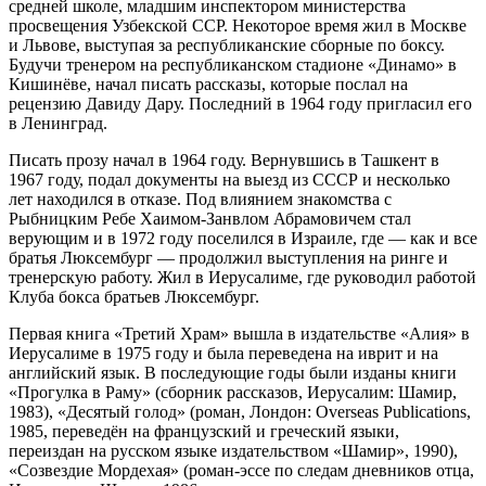
средней школе, младшим инспектором министерства
просвещения Узбекской ССР. Некоторое время жил в Москве
и Львове, выступая за республиканские сборные по боксу.
Будучи тренером на республиканском стадионе «Динамо» в
Кишинёве, начал писать рассказы, которые послал на
рецензию Давиду Дару. Последний в 1964 году пригласил его
в Ленинград.
Писать прозу начал в 1964 году. Вернувшись в Ташкент в
1967 году, подал документы на выезд из СССР и несколько
лет находился в отказе. Под влиянием знакомства с
Рыбницким Ребе Хаимом-Занвлом Абрамовичем стал
верующим и в 1972 году поселился в Израиле, где — как и все
братья Люксембург — продолжил выступления на ринге и
тренерскую работу. Жил в Иерусалиме, где руководил работой
Клуба бокса братьев Люксембург.
Первая книга «Третий Храм» вышла в издательстве «Алия» в
Иерусалиме в 1975 году и была переведена на иврит и на
английский язык. В последующие годы были изданы книги
«Прогулка в Раму» (сборник рассказов, Иерусалим: Шамир,
1983), «Десятый голод» (роман, Лондон: Overseas Publications,
1985, переведён на французский и греческий языки,
переиздан на русском языке издательством «Шамир», 1990),
«Созвездие Мордехая» (роман-эссе по следам дневников отца,