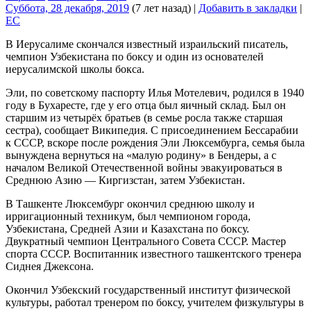
Суббота, 28 декабря, 2019
(7 лет назад)
|
Добавить в закладки
|
EC
В Иерусалиме скончался известный израильский писатель,
чемпион Узбекистана по боксу и один из основателей
иерусалимской школы бокса.
Эли, по советскому паспорту Илья Мотелевич, родился в 1940
году в Бухаресте, где у его отца был яичный склад. Был он
старшим из четырёх братьев (в семье росла также старшая
сестра), сообщает Википедия. С присоединением Бессарабии
к СССР, вскоре после рождения Эли Люксембурга, семья была
вынуждена вернуться на «малую родину» в Бендеры, а с
началом Великой Отечественной войны эвакуироваться в
Среднюю Азию — Киргизстан, затем Узбекистан.
В Ташкенте Люксембург окончил среднюю школу и
ирригационный техникум, был чемпионом города,
Узбекистана, Средней Азии и Казахстана по боксу.
Двукратный чемпион Центрального Совета СССР. Мастер
спорта СССР. Воспитанник известного ташкентского тренера
Сиднея Джексона.
Окончил Узбекский государственный институт физической
культуры, работал тренером по боксу, учителем физкультуры в