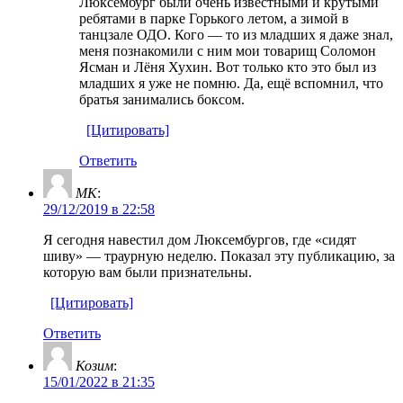
Люксембург были очень известными и крутыми
ребятами в парке Горького летом, а зимой в
танцзале ОДО. Кого — то из младших я даже знал,
меня познакомили с ним мои товарищ Соломон
Ясман и Лёня Хухин. Вот только кто это был из
младших я уже не помню. Да, ещё вспомнил, что
братья занимались боксом.
[Цитировать]
Ответить
МК
:
29/12/2019 в 22:58
Я сегодня навестил дом Люксембургов, где «сидят
шиву» — траурную неделю. Показал эту публикацию, за
которую вам были признательны.
[Цитировать]
Ответить
Козим
:
15/01/2022 в 21:35