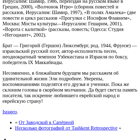
Иерусалим: Шамир, 1986, переиздан на русском языке в
Греции, 2000), «Волчонок Итро» (сборник повестей и
рассказов, Иерусалим: Шамир, 1997), «В полях Амалека» (две
повести и цикл рассказов «Прогулки с Иосифом Флавием»,
Москва: Мосты культуры—Иерусалим: Гешарим, 2001),
«Ворота с калиткой» (рассказы, повесть; Одесса: Студия
«Негоциант», 2002).
Брат — Григорий (Гершон) Люксембург, род. 1944, Фрунзе) —
израильский русский поэт, автор-исполнитель песен,
неоднократный чемпион Узбекистана и Израиля по боксу,
победитель IX Маккабиады.
Несомненно, в ближайшем будущем мы расскажем об
удивительной жизни Эли подробнее. Уверены,
воспоминаниями поделятся его друзья и ученики. Пока же
склоним головы в скорбном молчании. Да будет светла память
писателя, так искренне любившего еврейский народ и
еврейскую страну!
Isrageo
.
«
От Заводской к Сапёрной
Несколько фотографий от Tashkent Retrospective
»