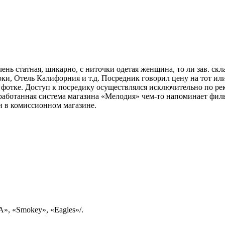
ень статная, шикарно, с ниточки одетая женщина, то ли зав. скл
, Отель Калифорния и т.д. Посредник говорил цену на тот или 
а фотке. Доступ к посредику осуществлялся исключительно по р
аботанная система магазина «Мелодия» чем-то напоминает фил
 в комиссионном магазине.
, «Smokey», «Eagles»/.