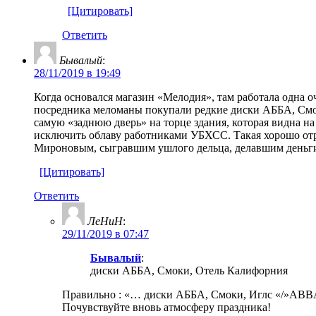
[Цитировать]
Ответить
Бывалый
:
28/11/2019 в 19:49
Когда основался магазин «Мелодия», там работала одна оч
посредника меломаны покупали редкие диски АББА, Смоки
самую «заднюю дверь» на торце здания, которая видна н
исключить облаву работниками УБХСС. Такая хорошо отр
Мироновым, сыгравшим ушлого дельца, делавшим деньги
[Цитировать]
Ответить
ЛеНиН
:
29/11/2019 в 07:47
Бывалый
:
диски АББА, Смоки, Отель Калифорния
Правильно : «… диски АББА, Смоки, Иглс «/»ABBA»
Почувствуйте вновь атмосферу праздника!