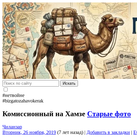
Искать
#нетвойне
#bizgatozahavokerak
Комиссионный на Хамзе
Старые фото
Чиланзар
Вторник, 26 ноября, 2019
(7 лет назад)
|
Добавить в закладки
|
E