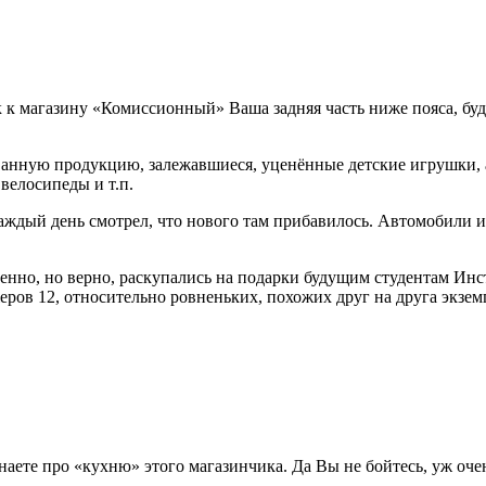
к к магазину «Комиссионный» Ваша задняя часть ниже пояса, буд
ованную продукцию, залежавшиеся, уценённые детские игрушки, 
велосипеды и т.п.
 каждый день смотрел, что нового там прибавилось. Автомобили
нно, но верно, раскупались на подарки будущим студентам Инст
ов 12, относительно ровненьких, похожих друг на друга экземпл
аете про «кухню» этого магазинчика. Да Вы не бойтесь, уж оче