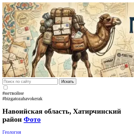
Искать
#нетвойне
#bizgatozahavokerak
Навоийская область, Хатирчинский
район
Фото
Геология