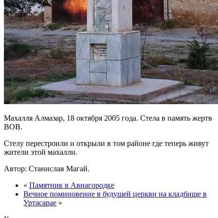
Махалля Алмазар, 18 октября 2005 года. Стела в память жертв
ВОВ.
Стелу перестроили и открыли в том районе где теперь живут
жители этой махалли.
Автор: Станислав Магай.
«
Памятник в Авиагородке
Вечное поминовение в будущей церкви на кладбище в
Уртасарае
»