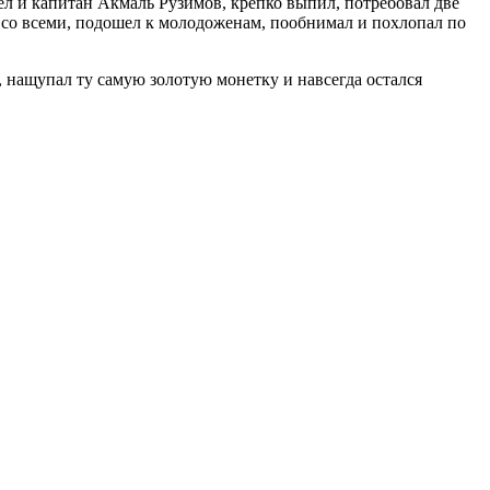
ел и капитан Акмаль Рузимов, крепко выпил, потребовал две
 со всеми, подошел к молодоженам, пообнимал и похлопал по
 нащупал ту самую золотую монетку и навсегда остался