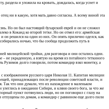
ту, раздела и уложила на кровать, дождалась, когда уснет и
тец ни в какую, хотя мать давно согласна. А всему виной эта
изнь. Но он был настоящий бухарский еврей и он не сложил
алеко в Коканд ко второй тетке. Но он отмел его: армейская
и и он решился на один из них. Он опять прилично оделся, как
ы, собирались ночью, что бы сообща продолжить путь в
й милицейской тройки, для разговора и они остались одни.
е – не украденную, а взятую на время из потайного теткиного
ль Рузимов долго говорили, потом командир взял монетку, а
а с изображением русского царя Николая 11. Капитан милиции
 вещей, принадлежащих после революции советской власти, и
ия. Так что они думали, что их нахождение в маленьком
 улеглись в ожидании Сибири, и кляня своего бога, за что же
опорный пункт потянулись люди, но он поговорил с глазу на
ли отпущены по домам, а командир с раввином еще долго пили