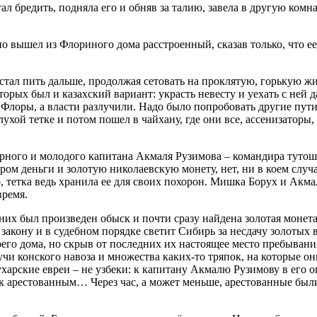
ал бредить, подняла его и обняв за талию, завела в другую комна
вышел из Флориного дома расстроенный, сказав только, что ее о
стал пить дальше, продолжая сетовать на проклятую, горькую ж
орых был и казахский вариант: украсть невесту и уехать с ней д
ец Флоры, а власти разлучили. Надо было попробовать другие пут
 глухой тетке и потом пошел в чайхану, где они все, ассенизатор
ного и молодого капитана Акмаля Рузимова – командира тутошне
ом деньги и золотую николаевскую монету, нет, ни в коем случа
, тетка ведь хранила ее для своих похорон. Мишка Борух и Акма
время.
них был произведен обыск и почти сразу найдена золотая монет
 закону и в судебном порядке светит Сибирь за несдачу золотых
своего дома, но скрыв от последних их настоящее место пребыван
и конского навоза и множества каких-то тряпок, на которые они
бухарские евреи – не узбеки: к капитану Акмалю Рузимову в его 
ил к арестованным… Через час, а может меньше, арестованные бы