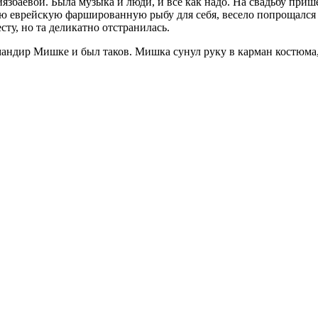
збаевой. Была музыка и люди, и всё как надо. На свадьбу приш
ую еврейскую фаршированную рыбу для себя, весело попрощался
сту, но та деликатно отстранилась.
мандир Мишке и был таков. Мишка сунул руку в карман костюма,