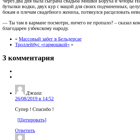
Через два дня была сыграна свадьба Мишки Боруха и Флоры Ния
бутылки водки, двух кур с мацой для своих подчиненных, цел
бокам и плечам свадебного жениха, потянулся расцеловать неве
— Ты там в кармане посмотри, ничего не пропало? – сказал ко
благодарен узбекскому народу.
«
Массовый забег в Бельдерсае
Троллейбус «гармошкой»
»
3 комментария
Джага
:
26/08/2019 в 14:52
Супер ! Спасибо !
[Цитировать]
Ответить