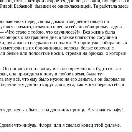
изни, путь к которой откроется, дай бог, сегодня, поведет его в
 Ривой Бабаевой, бывшей ее одноклассницей. Та работала здесь
 на лавочках перед своим домом и медленно глядел по
гался с кем-то, отчаянно шлепая себя по обширному заду и
— «Что стало с тобою, что случилось?!». Вся жизнь была
зговоров о завтрашнем дне, а также благостно сосущими
и, руганью с соседками и снохами. А парни уже собирались в
о смотрели на их бриолиновые волосы, белые сорочки с
и белые или полосатые носки, стрелки на брюках, о которые
 Он понял это по-своему и с того времени как будто сказал
изки, она приходила к нему в любое время, была тут
 ему всё, что ему было нужно на его деньги, а он баловал ее
егли эту данность друг для друга, как могут беречь себя и
 я должень забыть, а ты достоинь принць. А я значить тьфу!..
Сделай что-нибудь, Флора, или я сделаю конец этой фильме.