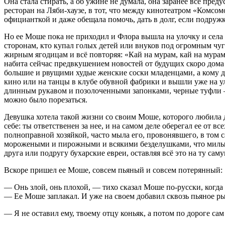
Она стала стирать, а об ужине не думала, она заранее всё преду
ресторан на Ляби-хаузе, в тот, что между кинотеатром «Комсом
официанткой и даже обещала помочь, дать в долг, если подруж
Но ее Моше пока не приходил и Флора вышла на улочку и села 
сторонам, кто купал голых детей или внуков под огромным чуг
жирным ягодицам и всё повторяя: «Кай на мурам, кай на мурам!
набита сейчас предвкушением новостей от будущих скоро дома
большие и рвущими худые женские соски младенцами, а кому д
кино или на танцы в клубе обувной фабрики и вышли уже на ул
длинным рукавом и позолоченными запонками, черные туфли –
можно было порезаться.
Девушка хотела такой жизни со своим Моше, которого любила да
себе: ты ответственен за нее, и на самом деле оберегал ее от в
полноправной хозяйкой, часто мыла его, провонявшего, в том с
морожеными и пирожными и всякими безделушками, что милы каж
друга или подругу бухарские евреи, оставляя всё это на ту с
Вскоре пришел ее Моше, совсем пьяный и совсем потерянный:
— Онь злой, онь плохой, — тихо сказал Моше по-русски, когда о
— Ее Моше заплакал. И уже на своем добавил сквозь пьяное р
— Я не оставил ему, твоему отцу коньяк, а потом по дороге сам