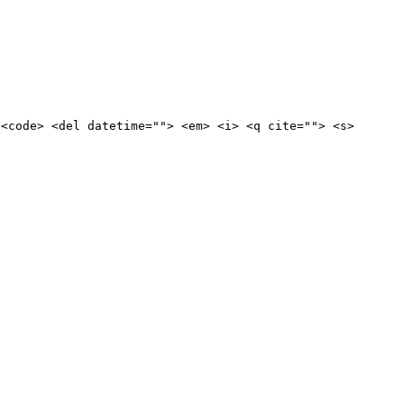
 <code> <del datetime=""> <em> <i> <q cite=""> <s>