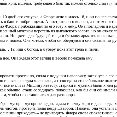
нный крик ишачка, требующего (как так можно столько спать?), 
0 дней его отпуска, а Флоре исполнилось 18, и он пошел сватать
ь в бане и побрив щеки. А постригла его волосы, а потом ногти 
ю Флора, прибежавшая по его зову к нему. Она погладила и над
пленный мужской перстень из цыганского золота, но он отказался
изни. Но цветы для будущей тещи и бутылку армянского коньяка,
ял и пошел. Она хотела, чтобы он обернулся и она сказала по-ру
ь… Ты иди с богом, а я уберу пока этот грязь и пыль.
 нее. Она ждала этот взгляд и весело помахала ему:
 кровати простыню, сняла с подушки наволочку, заглянула в его
и сняла со стула маленькое, а с гвоздя на стене большое полоте
 тут все знали за Мишину невесту, старики и мужики были к ней
ак обычно, стали ее задирать, показывая, как бы они обнимали е
нам, чтобы не остановиться для разговора.
брав мусор в мусорное ведро, задала ишачку корм и дала воды, хо
ла чистой, протерла полы везде шваброй. Наконец она устала и с
волнении приходить – не приходить. Флора снова спохватилась: ск