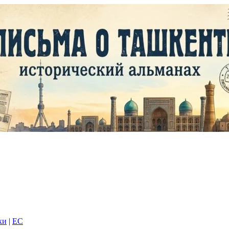
ки
|
EC