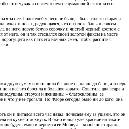
чтобы этот чувак и совсем о нем не думающий скотина его
ся за нее. Родителей у него не было, а была только старая и
на руках и ногах, радующаяся, что он после баньки совсем
ела на него новую белую сорочку и чистый черный костюм с
 от него, он и так стеснялся своей золотой фиксы на месте
 дорогущего как пять его ночных смен, чтобы распить с
сски:
 походную сумку и вытащила бывшие на парне до бани, а теперь
нце и всё это бросила в большое корыто. Схватила два ведра и
 равнодушны, старухи и женщины – благосклонны, ее
е и что у нее трогали. Но Флоре сегодня было ни до кого, она
ть он и питался всего час назад, почесала ему за ушами, это он
ела на кухне отдохнуть. В окно вошло уже красное на закате
оро будет темно и вернется ее Моше, а грязное не стирано.