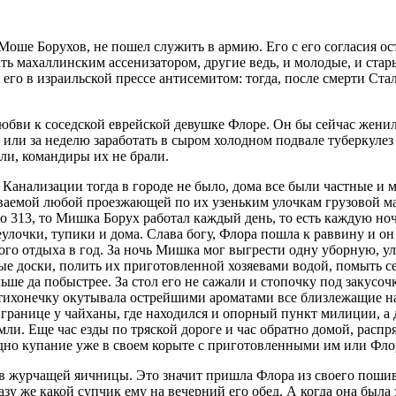
 Моше Борухов, не пошел служить в армию. Его с его согласия о
ь махаллинским ассенизатором, другие ведь, и молодые, и стары
его в израильской прессе антисемитом: тогда, после смерти Ста
любви к соседской еврейской девушке Флоре. Он бы сейчас женилс
, или за неделю заработать в сыром холодном подвале туберкулез
али, командиры их не брали.
 Канализации тогда в городе не было, дома все были частные и
даваемой любой проезжающей по их узеньким улочкам грузовой м
о 313, то Мишка Борух работал каждый день, то есть каждую ноч
улочки, тупики и дома. Слава богу, Флора пошла к раввину и он
го отдыха в год. За ночь Мишка мог выгрести одну уборную, ул
тые доски, полить их приготовленной хозяевами водой, помыть
льше да побыстрее. За стол его не сажали и стопочку под закусоч
потихонечку окутывала острейшими ароматами все близлежащие на
 границе у чайханы, где находился и опорный пункт милиции, а
емли. Еще час езды по тряской дороге и час обратно домой, расп
дно купание уже в своем корыте с приготовленными им или Флор
в журчащей яичницы. Это значит пришла Флора из своего пошиво
разу же какой супчик ему на вечерний его обед. А когда она бы