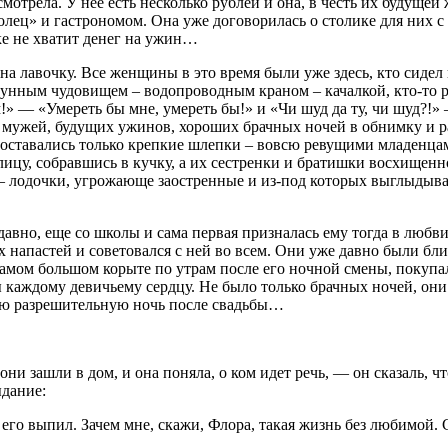
смотрела. У нее есть несколько рублей и она, в честь их будущей ж
олец» и гастрономом. Она уже договорилась о столике для них с
ке не хватит денег на ужин…
на лавочку. Все женщины в это время были уже здесь, кто сидел
унным чудовищем – водопроводным краном – качалкой, кто-то ру
» — «Умереть бы мне, умереть бы!» и «Чи шуд да ту, чи шуд?!» 
 мужей, будущих ужинов, хороших брачных ночей в обнимку и ра
оставались только крепкие шлепки – вовсю ревущими младенцам
ицу, собравшись в кучку, а их сестренки и братишки восхищенн
 лодочки, угрожающе заостренные и из-под которых выглыдывал
вно, еще со школы и сама первая призналась ему тогда в любви.
сех напастей и советовался с ней во всем. Они уже давно были бл
амом большом корыте по утрам после его ночной смены, покупала
дому девичьему сердцу. Не было только брачных ночей, они бер
амую разрешительную ночь после свадьбы…
ни зашли в дом, и она поняла, о ком идет речь, — он сказаль, что
ыдание:
 его выпил. Зачем мне, скажи, Флора, такая жизнь без любимой. 