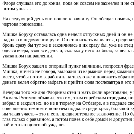
Флора слушала его до конца, пока он совсем не захмелел и не ст
потом ушла…
На следующий день они пошли к раввину. Он обещал помочь, но 
чертова говновозка.
Мишке Боруху оставалась одна неделя отпускных дней и он не 
надолго в недоумении руки. Он стал искать варианты, среди кот
бронь сразу бы тут же и закончилась и их сразу бы, уже не от
оделся вчера, взял все деньги, сколько у него их было, зашел к
указанном направлении.
Мишка Борух зашел в опорный пункт милиции, попросил фраер
Мишка, ничего не говоря, выложил из карманов перед командир
места, чтобы потом заработать на такую же и положить обратно
деньги велел обратно забрать и прийти сюда послезавтра в это 
Вечером того же дня Флорины отец и мать были арестованы, у 
Акмаль Рузимов объявил, что им, этим еврейским отродьям, по
забрал и закрыл их, но не в тюрьму на Отбазаре, а в подвале 
совершенно темном и вонючем подвале среди крыс, большой куч
им такая участь – это и есть предварительное заключение. Но 
глаз только с раввином, а потом повез к себе домой и допуст
чай и что-то долго обсуждали.