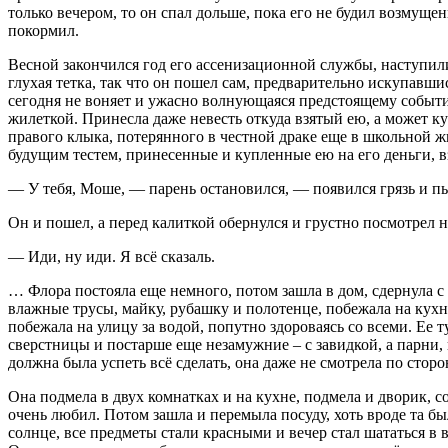
только вечером, то он спал дольше, пока его не будил возмуще
покормил.
Весной закончился год его ассенизационной службы, наступили 1
глухая тетка, так что он пошел сам, предварительно искупавшис
сегодня не воняет и ужасно волнующаяся предстоящему событи
жилеткой. Принесла даже невесть откуда взятый ею, а может ку
правого клыка, потерянного в честной драке еще в школьной ж
будущим тестем, принесенные и купленные ею на его деньги, вз
— У тебя, Моше, — парень остановился, — появился грязь и пыл
Он и пошел, а перед калиткой обернулся и грустно посмотрел на
— Иди, ну иди. Я всё сказаль.
… Флора постояла еще немного, потом зашла в дом, сдернула с
влажные трусы, майку, рубашку и полотенце, побежала на кухню 
побежала на улицу за водой, попутно здороваясь со всеми. Ее
сверстницы и постарше еще незамужние – с завидкой, а парни, к
должна была успеть всё сделать, она даже не смотрела по сторо
Она подмела в двух комнатках и на кухне, подмела и дворик, со
очень любил. Потом зашла и перемыла посуду, хоть вроде та бы
солнце, все предметы стали красными и вечер стал шататься в 