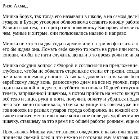
Ризо Ахмад
Мишка Борух, так тогда его называли в школе, а на самом деле
гузаров в Бухаре уговорил облвоенкома оставить юношу работат
Раввин взял тем, что пригрозил полковнику Башарову объявить 
чем, умные и хитрые, они пользовались налево и направо.
Мишка не хотел на два года в армию или на три во флот из-за 
его бы ждала она. Ломать себе какую-то кость на руке или ноге
юноши, чтобы не идти служить, деньги в то время роли не игр
Мишка обсудил вопрос с Флорой и согласился на предложение.
глубокие, чтобы не обвалить старенькие стены от тряски, соз
начинало понемногу вонять. А так как домов в его махалле был
еврейскому люду вонь, разносимую днем на все их улочки, пере
один выходной в неделю, в субботнюю ночь и 10 дней отпускно
телеге, запряженной ишачком, а потом прибить на место выну
всё тело и лицо, руки и ноги, получить оплату и убраться пода
него всё равно пованивало, а бочка на улице так совсем уже 
говновозок из разных гузаров города собирались на южной его
какое отхожее место или какое колхозное поле для удобрения з
ишачку, ставшему за это время их общей работы родным, еще о
Просыпался Мишка уже от запахов оладушек и какао или звуко
принесла свежий хлеб и что нужно и готовила ему завтрак и с