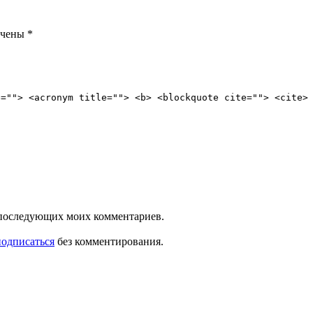
ечены
*
e=""> <acronym title=""> <b> <blockquote cite=""> <cite>
ля последующих моих комментариев.
подписаться
без комментирования.