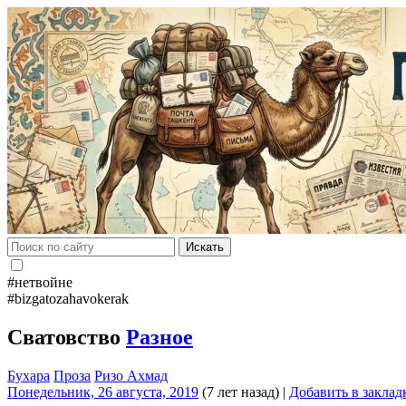
Искать
#нетвойне
#bizgatozahavokerak
Сватовство
Разное
Бухара
Проза
Ризо Ахмад
Понедельник, 26 августа, 2019
(7 лет назад)
|
Добавить в заклад