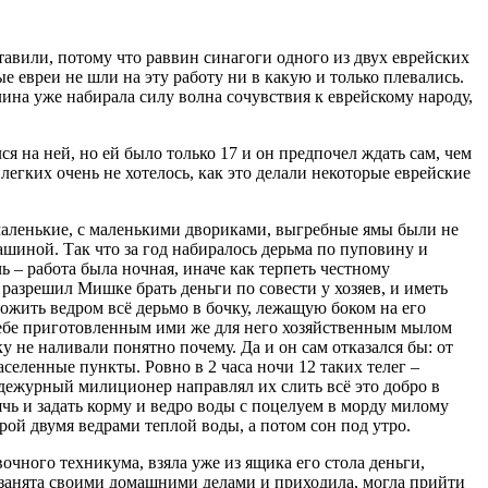
ставили, потому что раввин синагоги одного из двух еврейских
е евреи не шли на эту работу ни в какую и только плевались.
лина уже набирала силу волна сочувствия к еврейскому народу,
я на ней, но ей было только 17 и он предпочел ждать сам, чем
 легких очень не хотелось, как это делали некоторые еврейские
 маленькие, с маленькими двориками, выгребные ямы были не
ашиной. Так что за год набиралось дерьма по пуповину и
ь – работа была ночная, иначе как терпеть честному
 разрешил Мишке брать деньги по совести у хозяев, и иметь
ожить ведром всё дерьмо в бочку, лежащую боком на его
 себе приготовленным ими же для него хозяйственным мылом
ку не наливали понятно почему. Да и он сам отказался бы: от
селенные пункты. Ровно в 2 часа ночи 12 таких телег –
 дежурный милиционер направлял их слить всё это добро в
рячь и задать корму и ведро воды с поцелуем в морду милому
ой двумя ведрами теплой воды, а потом сон под утро.
чного техникума, взяла уже из ящика его стола деньги,
ла занята своими домашними делами и приходила, могла прийти