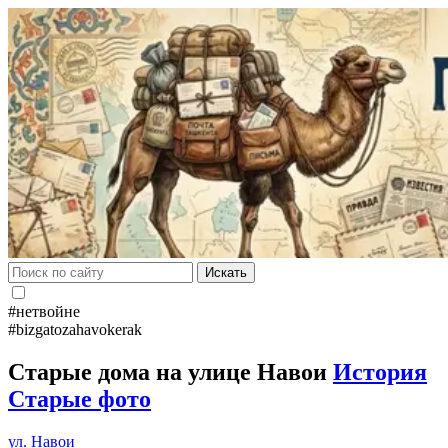
Искать
#нетвойне
#bizgatozahavokerak
Старые дома на улице Навои
История
Старые фото
ул. Навои