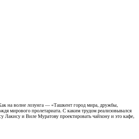
 Как на волне лозунга — «Ташкент город мира, дружбы,
вождя мирового пролетариата. С каким трудом реализовывался
ису Лакису и Виле Муратову проектировать чайхону и это кафе,