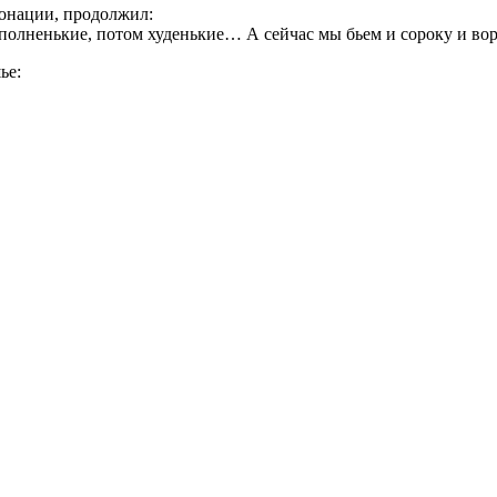
тонации, продолжил:
олненькие, потом худенькие… А сейчас мы бьем и сороку и вор
ье: