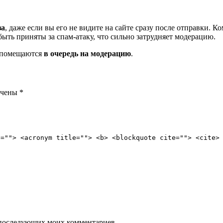
за
, даже если вы его не видите на сайте сразу после отправки. 
ть приняты за спам-атаку, что сильно затрудняет модерацию.
и помещаются
в очередь на модерацию
.
ечены
*
e=""> <acronym title=""> <b> <blockquote cite=""> <cite>
ля последующих моих комментариев.