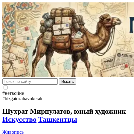
Искать
#нетвойне
#bizgatozahavokerak
Шухрат Мирпулатов, юный художник
Искусство
Ташкентцы
Живопись