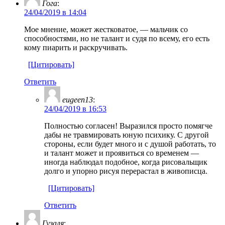
Гога
:
24/04/2019 в 14:04
Мое мнение, может жестковатое, — мальчик со
способностями, но не талант и судя по всему, его есть
кому пиарить и раскручивать.
[Цитировать]
Ответить
eugeen13
:
24/04/2019 в 16:53
Полностью согласен! Выразился просто помягче
дабы не травмировать юную психику. С другой
стороны, если будет много и с душой работать, то
и талант может и проявиться со временем —
иногда наблюдал подобное, когда рисовальщик
долго и упорно рисуя перерастал в живописца.
[Цитировать]
Ответить
Гузаля
: