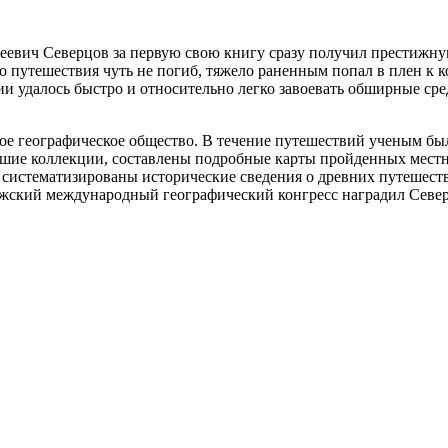
сеевич Северцов за первую свою книгу сразу получил престиж
 путешествия чуть не погиб, тяжело раненным попал в плен к к
ии удалось быстро и относительно легко завоевать обширные сре
ое географическое общество. В течение путешествий ученым б
льшие коллекции, составлены подробные карты пройденных мест
 систематизированы исторические сведения о древних путешеств
ижский международный географический конгресс наградил Север