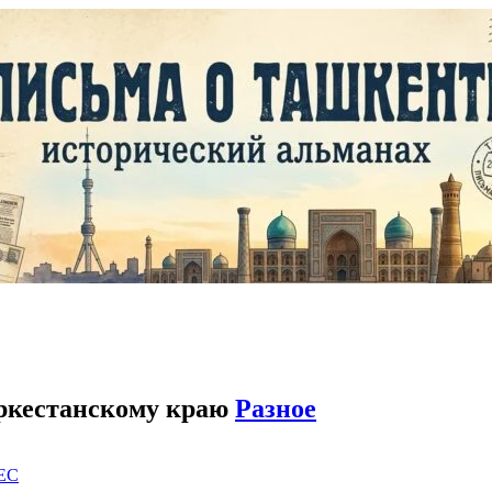
уркестанскому краю
Разное
EC