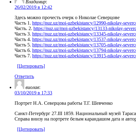
Владимир
:
26/02/2019 в 12:42
Здесь можно прочесть очерк о Николае Северцове
Часть 1.
https://nuz.uz/moi-uzbekistancy/12990-nikolay-severc
Часть. 2.
https://nuz.uz/moi-uzbekistancy/13133-nikolay-sever
Часть 3.
https://nuz.uz/moi-uzbekistancy/13345-nikolay-severc
Часть 4.
https://nuz.uz/moi-uzbekistancy/13537-nikolay-severc
Часть 5.
https://nuz.uz/moi-uzbekistancy/13705-nikolay-severc
Часть 6.
https://nuz.uz/moi-uzbekistancy/13794-nikolay-severc
Часть 7.
https://nuz.uz/moi-uzbekistancy/13915-nikolay-severc
[Цитировать]
Ответить
виолав
:
03/10/2019 в 17:33
Портрет Н.А. Северцова работы Т.Г. Шевченко
Санкт-Петербург 27.III 1859. Национальный музей Тарас
Справа внизу на портрете белым карандашом дата и авторск
[Цитировать]