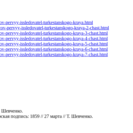
ov-pervyy-issledovatel-turkestanskogo-kraya.html
cov-pervyy-issledovatel-turkestanskogo-kraya-2-chast.html
ov-pervyy-issledovatel-turkestanskogo-kraya-3-chast.html
ov-pervyy-issledovatel-turkestanskogo-kraya-4-chast.html
ov-pervyy-issledovatel-turkestanskogo-kraya-5-chast.html
ov-pervyy-issledovatel-turkestanskogo-kraya-6-chast.html
ov-pervyy-issledovatel-turkestanskogo-kraya-7-chast.html
а Шевченко.
ая подпись: 1859 // 27 марта // Т. Шевченко.