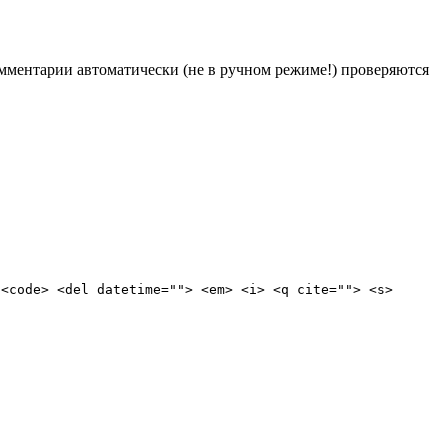
Комментарии автоматически (не в ручном режиме!) проверяются
 <code> <del datetime=""> <em> <i> <q cite=""> <s>