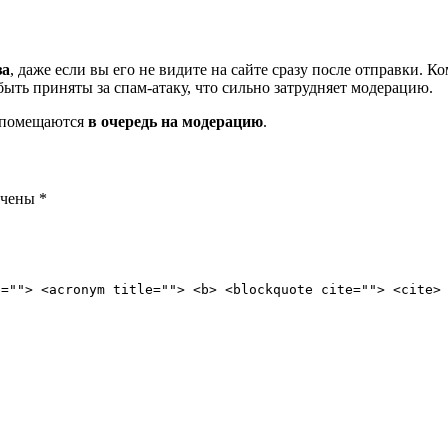
за
, даже если вы его не видите на сайте сразу после отправки. 
ть приняты за спам-атаку, что сильно затрудняет модерацию.
и помещаются
в очередь на модерацию
.
ечены
*
e=""> <acronym title=""> <b> <blockquote cite=""> <cite>