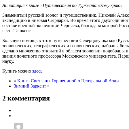
Аннотация к книге «Путешествия по Туркестанскому краю»
Знаменитый русский зоолог и путешественник, Николай Алек
экспедицию в низовья Сырдарьи. Во время этого двухгодичного
составе военной экспедиции Черняева, благодаря которой Росс
взять Ташкент.
Большую помощь в этом путешествии Северцову оказало Русск
зоологических, географических и геологических, набраны бо
сделано множество открытий в области зоологии; подобраны и
звания почетного профессора Московского университета. Пар
науку.
Купить можно
здесь
.
«
Книга Светланы Горшениной о Центральной Азии
Зимний Заркент
»
2 комментария