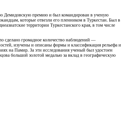
ную Демидовскую премию и был командирован в ученую
окандцам, которые отвезли его пленником в Туркестан. Был в
днеазиатские территории Туркестанского края, в том числе
ыло сделано громадное количество наблюдений —
ностей, изучены и описаны формы и классификация рельефа и
иях на Памир. За эти исследования ученый был удостоен
цова большой золотой медалью за вклад в географическую