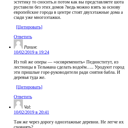
эстетику то сносить.и потом как вы представляете шота
руставели без этих домов ?ведь можно взять за основу
европейские города в центре стоят двухэтажные дома а
сзади уже многоэтажки.
[Цитировать]
Ответить
Рахим
:
10/02/2019 в 19:24
Из той же оперы — »осовременить» Пединститут, из
лестницы в Тельмана сделать водоём….. Уродуют город
эти пришлые горе-руководители ради снятия бабла. И
деревья туда же.
[Цитировать]
Ответить
Val
:
10/02/2019 в 20:41
Там же через дорогу одноэтажные деревни. Не легче их
сровнять?