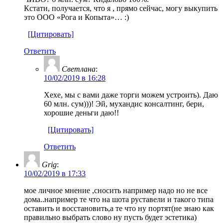
Кстати, получается, что я , прямо сейчас, могу выкупить
это ООО «Рога и Копыта»… :)
[Цитировать]
Ответить
Светлана
:
10/02/2019 в 16:28
Хехе, мы с вами даже торги можем устроить). Даю
60 млн. сум)))! Эй, мухандис консалтинг, бери,
хорошие деньги даю!!
[Цитировать]
Ответить
Grig
:
10/02/2019 в 17:33
мое личное мнение ,сносить например надо но не все
дома..например те что на шота руставели и такого типа
оставить и восстановить,а те что ну портят(не знаю как
правильно выбрать слово ну пусть будет эстетика)