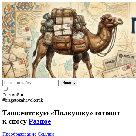
Искать
#нетвойне
#bizgatozahavokerak
Ташкентскую «Полкушку» готовят
к сносу
Разное
Преобразование
Ссылки