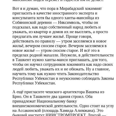
Вот я и думаю, что пора в Мирабадский хокимият
пригласить в качестве иностранного эксперта и
консультанта хотя бы одного ханты-мансийца из
Собянинской деревни — Няксимволь, чтобы он
подсказал, как надо собственный народ любить и
уважать, из квартир и домов их не выселять, а просто
предлагать им лучшее жильё. Проще говоря,
действовать по правилу — утром заселяемся в новое
жильё, вечером сносим старое. Вечером заселяемся в
новое жильё — утром сносим старое. И всё это в
пределах родной махалли. Неужели, в действительности
в Ташкент нужно ханты-манси приглашать, для того,
чтобы он научил сотрудников хокимията как надо своих
людей любить, уважать их и не обижать. Ну а главное,
научить тому как нужно чтить Законодательство
Республики Узбекистан и неукоснимо соблюдать Законы
Республики Узбекистан.
А ещё пригласите чешского архитектора Вашека из
Брно. Он в Ташкенте два здания строил. Оба
принадлежат Национальному банку
внешнеэкономической деятельности. Одно стоит на углу
на Ассакинской (площадь Хамида Алимжана). Это
бывший институт НИИСТРОМПРОЕКТ. Другой —