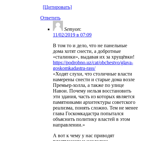
[Цитировать]
Ответить
Semyon
:
11/02/2019 в 07:09
В том то и дело, что не панельные
дома хотят снести, а добротные
«сталинки», выдавая их за хрущёвки!
https://podrobno.uz/cat/obchestvo/glava-
goskomkadastra-rass/
«Ходят слухи, что столичные власти
намерены снести и старые дома возле
Премьер-холла, а также по улице
Навои. Почему нельзя восстановить
эти здания, часть из которых является
памятниками архитектуры советского
реализма, понять сложно. Тем не менее
глава Госкомкадастра попытался
объяснить политику властей в этом
направлении.»
А вот к чему у нас приводят