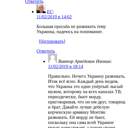
Ответить
EC
:
11/02/2019 в 14:02
Большая просьба не развивать тему
Украины, надеюсь на понимание.
[Цитировать]
Ответить
Виктор Арведович Ивонин
:
11/02/2019 в 18:14
Правильно. Нечего Украину развивать.
Итак всё ясно. Каждый день видим,
что Украина это один упёртый лысый
мужик, которому на всех каналах ТВ,
периодически, бьют морду,
приговаривая, что он им друг, товарищ
и брат. Давайте лучше дебелую
керченскую армянку Монтян
развивать. Ей морду не бьют,
поскольку она сама всей Украине
морду намыливает, а потом своим