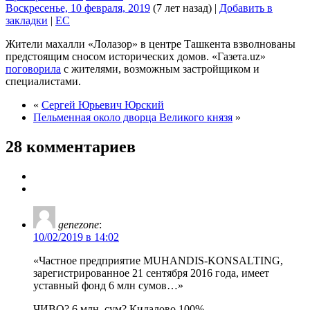
Воскресенье, 10 февраля, 2019
(7 лет назад)
|
Добавить в
закладки
|
EC
Жители махалли «Лолазор» в центре Ташкента взволнованы
предстоящим сносом исторических домов. «Газета.uz»
поговорила
с жителями, возможным застройщиком и
специалистами.
«
Сергей Юрьевич Юрский
Пельменная около дворца Великого князя
»
28 комментариев
genezone
:
10/02/2019 в 14:02
«Частное предприятие MUHANDIS-KONSALTING,
зарегистрированное 21 сентября 2016 года, имеет
уставный фонд 6 млн сумов…»
ЧИВО? 6 млн. сум? Кидалово 100%.