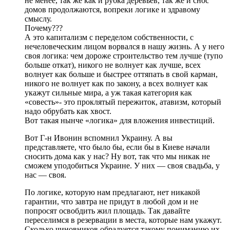
не менее, так же как и рубка деревьев, так же и снос
домов продолжаются, вопреки логике и здравому
смыслу.
Почему???
А это капитализм с переделом собственности, с
нечеловеческим лицом ворвался в нашу жизнь. А у него
своя логика: чем дороже строительство тем лучше (тупо
больше откат), никого не волнует как лучше, всех
волнует как больше и быстрее оттяпать в свой карман,
никого не волнует как по закону, а всех волнует как
укажут сильные мира, а уж такая категория как
«совесть»- это проклятый пережиток, атавизм, который
надо обрубать как хвост.
Вот такая нынче «логика» для вложения инвестиций.
Вот Г-н Ивонин вспомнил Украину. А вы
представляете, что было бы, если бы в Киеве начали
сносить дома как у нас? Ну вот, так что мы никак не
сможем уподобиться Украине. У них — своя свадьба, у
нас — своя.
По логике, которую нам предлагают, нет никакой
гарантии, что завтра не придут в любой дом и не
попросят освобдить жил площадь. Так давайте
переселимся в резервации в места, которые нам укажут.
Сколько чиновников обрадуется такому пониманию их