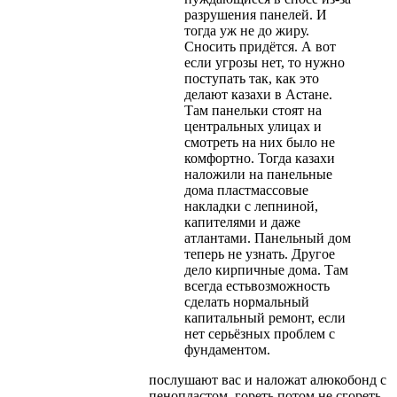
разрушения панелей. И
тогда уж не до жиру.
Сносить придётся. А вот
если угрозы нет, то нужно
поступать так, как это
делают казахи в Астане.
Там панельки стоят на
центральных улицах и
смотреть на них было не
комфортно. Тогда казахи
наложили на панельные
дома пластмассовые
накладки с лепниной,
капителями и даже
атлантами. Панельный дом
теперь не узнать. Другое
дело кирпичные дома. Там
всегда естьвозможность
сделать нормальный
капитальный ремонт, если
нет серьёзных проблем с
фундаментом.
послушают вас и наложат алюкобонд с
пенопластом, гореть потом не сгореть.