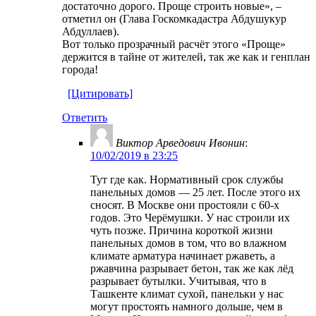
достаточно дорого. Проще строить новые», –
отметил он (Глава Госкомкадастра Абдушукур
Абдуллаев).
Вот только прозрачный расчёт этого «Проще»
держится в тайне от жителей, так же как и генплан
города!
[Цитировать]
Ответить
Виктор Арведович Ивонин
:
10/02/2019 в 23:25
Тут где как. Нормативный срок службы
панельных домов — 25 лет. После этого их
сносят. В Москве они простояли с 60-х
годов. Это Черёмушки. У нас строили их
чуть позже. Причина короткой жизни
панельных домов в том, что во влажном
климате арматура начинает ржаветь, а
ржавчина разрывает бетон, так же как лёд
разрывает бутылки. Учитывая, что в
Ташкенте климат сухой, панельки у нас
могут простоять намного дольше, чем в