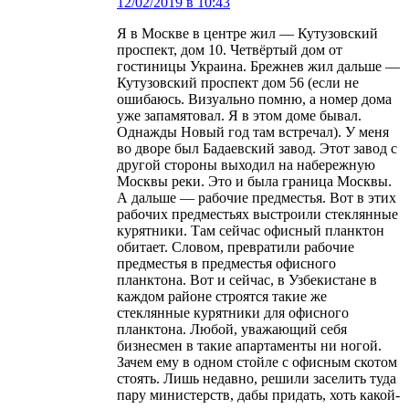
12/02/2019 в 10:43
Я в Москве в центре жил — Кутузовский
проспект, дом 10. Четвёртый дом от
гостиницы Украина. Брежнев жил дальше —
Кутузовский проспект дом 56 (если не
ошибаюсь. Визуально помню, а номер дома
уже запамятовал. Я в этом доме бывал.
Однажды Новый год там встречал). У меня
во дворе был Бадаевский завод. Этот завод с
другой стороны выходил на набережную
Москвы реки. Это и была граница Москвы.
А дальше — рабочие предместья. Вот в этих
рабочих предместьях выстроили стеклянные
курятники. Там сейчас офисный планктон
обитает. Словом, превратили рабочие
предместья в предместья офисного
планктона. Вот и сейчас, в Узбекистане в
каждом районе строятся такие же
стеклянные курятники для офисного
планктона. Любой, уважающий себя
бизнесмен в такие апартаменты ни ногой.
Зачем ему в одном стойле с офисным скотом
стоять. Лишь недавно, решили заселить туда
пару министерств, дабы придать, хоть какой-