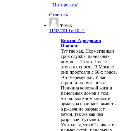
[Цитировать]
Ответить
Фома
:
11/02/2019 в 10:21
Виктор Арведович
Ивонин
:
Тут где как. Нормативный
срок службы панельных
домов — 25 лет. После
этого их сносят. В Москве
они простояли с 60-х годов.
Это Черёмушки. У нас
строили их чуть позже.
Причина короткой жизни
панельных домов в том,
что во влажном климате
арматура начинает ржаветь,
а ржавчина разрывает
бетон, так же как лёд
разрывает бутылки.
Учитывая, что в Ташкенте
климат сухой, панельки у