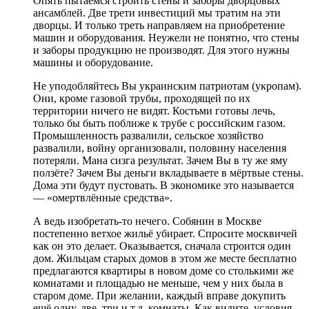
Опять пытаемся строить стены и заборы дворцовых
ансамблей. Две трети инвестиций мы тратим на эти
дворцы. И только треть направляем на приобретение
машин и оборудования. Неужели не понятно, что стены
и заборы продукцию не производят. Для этого нужны
машины и оборудование.
Не уподобляйтесь Вы украинским патриотам (укропам).
Они, кроме газовой трубы, проходящей по их
территории ничего не видят. Костьми готовы лечь,
только бы быть поближе к трубе с российским газом.
Промышленность развалили, сельское хозяйство
развалили, войну организовали, половину населения
потеряли. Мана сизга результат. Зачем Вы в ту же яму
ползёте? Зачем Вы деньги вкладываете в мёртвые стены.
Дома эти будут пустовать. В экономике это называется
— «омертвлённые средства».
А ведь изобретать-то нечего. Собянин в Москве
постепенно ветхое жильё убирает. Спросите москвичей
как он это делает. Оказывается, сначала строится один
дом. Жильцам старых домов в этом же месте бесплатно
предлагаются квартиры в новом доме со столькими же
комнатами и площадью не меньше, чем у них была в
старом доме. При желании, каждый вправе докупить
ещё одну, две, три и т.д. комнаты. Как видите, условия