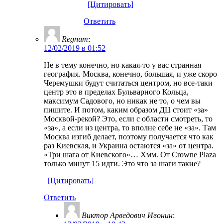
[Цитировать]
Ответить
Regnum
:
12/02/2019 в 01:52
Не в тему конечно, но какая-то у вас странная
география. Москва, конечно, большая, и уже скоро
Черемушки будут считаться центром, но все-таки
центр это в пределах Бульварного Кольца,
максимум Садового, но никак не то, о чем вы
пишите. И потом, каким образом ДЦ стоит «за»
Москвой-рекой? Это, если с области смотреть, то
«за», а если из центра, то вполне себе не «за». Там
Москва изгиб делает, поэтому получается что как
раз Киевская, и Украина остаются «за» от центра.
«Три шага от Киевского»… Хмм. От Crowne Plaza
только минут 15 идти. Это что за шаги такие?
[Цитировать]
Ответить
Виктор Арведович Ивонин
: