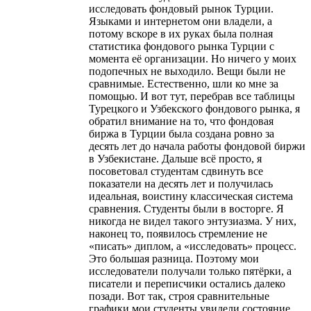
исследовать фондовый рынок Турции.
Языками и интернетом они владели, а
потому вскоре в их руках была полная
статистика фондового рынка Турции с
момента её организации. Но ничего у моих
подопечных не выходило. Вещи были не
сравнимые. Естественно, шли ко мне за
помощью. И вот тут, перебрав все таблицы
Турецкого и Узбекского фондового рынка, я
обратил внимание на то, что фондовая
биржа в Турции была создана ровно за
десять лет до начала работы фондовой биржи
в Узбекистане. Дальше всё просто, я
посоветовал студентам сдвинуть все
показатели на десять лет и получилась
идеальная, воистину классическая система
сравнения. Студенты были в восторге. Я
никогда не видел такого энтузиазма. У них,
наконец то, появилось стремление не
«писать» диплом, а «исследовать» процесс.
Это большая разница. Поэтому мои
исследователи получали только пятёрки, а
писатели и переписчики остались далеко
позади. Вот так, строя сравнительные
графики мои студенты увидели состояние