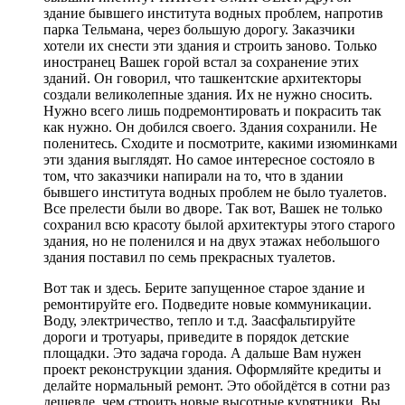
здание бывшего института водных проблем, напротив
парка Тельмана, через большую дорогу. Заказчики
хотели их снести эти здания и строить заново. Только
иностранец Вашек горой встал за сохранение этих
зданий. Он говорил, что ташкентские архитекторы
создали великолепные здания. Их не нужно сносить.
Нужно всего лишь подремонтировать и покрасить так
как нужно. Он добился своего. Здания сохранили. Не
поленитесь. Сходите и посмотрите, какими изюминками
эти здания выглядят. Но самое интересное состояло в
том, что заказчики напирали на то, что в здании
бывшего института водных проблем не было туалетов.
Все прелести были во дворе. Так вот, Вашек не только
сохранил всю красоту былой архитектуры этого старого
здания, но не поленился и на двух этажах небольшого
здания поставил по семь прекрасных туалетов.
Вот так и здесь. Берите запущенное старое здание и
ремонтируйте его. Подведите новые коммуникации.
Воду, электричество, тепло и т.д. Заасфальтируйте
дороги и тротуары, приведите в порядок детские
площадки. Это задача города. А дальше Вам нужен
проект реконструкции здания. Оформляйте кредиты и
делайте нормальный ремонт. Это обойдётся в сотни раз
дешевле, чем строить новые высотные курятники. Вы