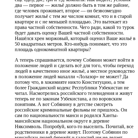
два — первое — жильё должно быть в том же районе,
где человек проживает, второе — он безвозмездно
получает жильё с тем же числом комнат, что и в старой
квартире и с не меньшей площадью. Это вытекает из
права частной собственности. Чего ради, какой то турок
будет давать оценку Вашей частной собственности.
Нашёлся хрен моржовый, который оценил Ваше жильё в
50 квадратных метров. Кто-нибудь понимает, что это
площадь однокомнатной квартиры?
А теперь спрашивается, почему Собянин может войти в
положение людей и сделать всё для того, чтобы переход
людей в качественно иное жильё, а местное руководство
в положение людей махалли «Лолазор» не может? Да
потому что, в хокимияте никто Конституцию, а тем
более Гражданский кодекс Республики Узбекистан не
читал. Насмотрелись российского телевидения и живут
теперь не по законам Узбекистана, а по воровским
понятиям. А вот Собянину в детстве смотреть
российские криминальные фильмы не пришлось. Он
сам по национальности манси и родился Ханты-
мансийском национальном округе в деревне
Няксимволь. Попробуй, кого-то выселить. Почитай, все
родственники в деревне живут. Поэтому Собянин по
мансийски людей бережёт и гадостей им не делает.