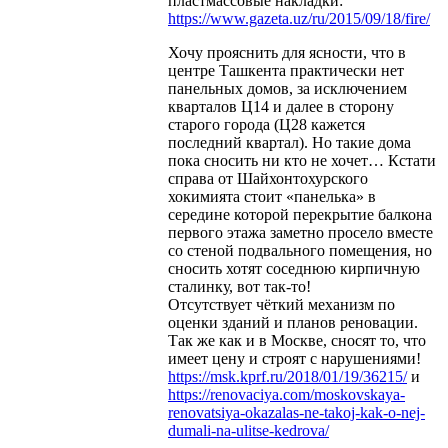
пластмассовые накладки:
https://www.gazeta.uz/ru/2015/09/18/fire/
Хочу прояснить для ясности, что в
центре Ташкента практически нет
панельных домов, за исключением
кварталов Ц14 и далее в сторону
старого города (Ц28 кажется
последний квартал). Но такие дома
пока сносить ни кто не хочет… Кстати
справа от Шайхонтохурского
хокимията стоит «панелька» в
середине которой перекрытие балкона
первого этажа заметно просело вместе
со стеной подвального помещения, но
сносить хотят соседнюю кирпичную
сталинку, вот так-то!
Отсутствует чёткий механизм по
оценки зданий и планов реновации.
Так же как и в Москве, сносят то, что
имеет цену и строят с нарушениями!
https://msk.kprf.ru/2018/01/19/36215/
и
https://renovaciya.com/moskovskaya-
renovatsiya-okazalas-ne-takoj-kak-o-nej-
dumali-na-ulitse-kedrova/