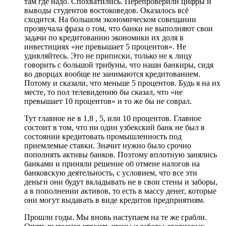
там где надо. Спохватились. Перепроверили цифры и
выводы студентов востоковедов. Оказалось всё
сходится. На большом экономическом совещании
прозвучала фраза о том, что банки не выполняют свои
задачи по кредитованию экономики их доля в
инвестициях «не превышает 5 процентов». Не
удивляйтесь. Это не приписки, только не к лицу
говорить с большой трибуны, что наши банкиры, сидя
во дворцах вообще не занимаются кредитованием.
Потому и сказали, что меньше 5 процентов. Будь я на их
месте, то пол телевидению бы сказал, что «не
превышает 10 процентов» и то же бы не соврал.
Тут главное не в 1,8 , 5, или 10 процентов. Главное
состоит в том, что ни один узбекский банк не был в
состоянии кредитовать промышленность под
приемлемые ставки. Значит нужно было срочно
пополнять активы банков. Поэтому вплотную занялись
банками и приняли решение об отмене налогов на
банковскую деятельность, с условием, что все эти
деньги они будут вкладывать не в свои стены и заборы,
а в пополнении активов, то есть в массу денег, которые
они могут выдавать в виде кредитов предприятиям.
Прошли годы. Мы вновь наступаем на те же грабли.