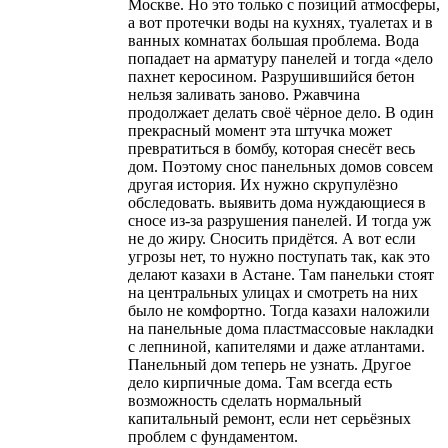
Москве. Но это только с позиций атмосферы,
а вот протечки воды на кухнях, туалетах и в
ванных комнатах большая проблема. Вода
попадает на арматуру панелей и тогда «дело
пахнет керосином. Разрушившийся бетон
нельзя заливать заново. Ржавчина
продолжает делать своё чёрное дело. В один
прекрасный момент эта штучка может
превратиться в бомбу, которая снесёт весь
дом. Поэтому снос панельных домов совсем
другая история. Их нужно скрупулёзно
обследовать. выявить дома нуждающиеся в
сносе из-за разрушения панелей. И тогда уж
не до жиру. Сносить придётся. А вот если
угрозы нет, то нужно поступать так, как это
делают казахи в Астане. Там панельки стоят
на центральных улицах и смотреть на них
было не комфортно. Тогда казахи наложили
на панельные дома пластмассовые накладки
с лепниной, капителями и даже атлантами.
Панельный дом теперь не узнать. Другое
дело кирпичные дома. Там всегда есть
возможность сделать нормальный
капитальный ремонт, если нет серьёзных
проблем с фундаментом.