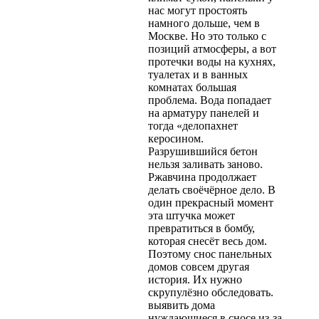
нас могут простоять
намного дольше, чем в
Москве. Но это только с
позиций атмосферы, а вот
протечки воды на кухнях,
туалетах и в ванных
комнатах большая
проблема. Вода попадает
на арматуру панелей и
тогда «делопахнет
керосином.
Разрушившийся бетон
нельзя заливать заново.
Ржавчина продолжает
делать своёчёрное дело. В
один прекрасный момент
эта штучка может
превратиться в бомбу,
которая снесёт весь дом.
Поэтому снос панельных
домов совсем другая
история. Их нужно
скрупулёзно обследовать.
выявить дома
нуждающиеся в сносе из-за