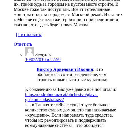
их, где-нибудь за городом на пустом месте стройте. В
Москве тоже так поступили. Все эти стеклянные
монстры стоят за городом, за Москвой рекой. Из-за них
к Москве ещё такую же территорию присоединили и
сказали, что здесь будет новая Москва.
[Цитировать]
Ответить
Semyon
:
10/02/2019 в 22:59
Виктор Арведович Ивонин
: Это
обойдётся в сотни раз дешевле, чем
строить новые высотные курятники
К сожалению за Вас уже давно всё посчитали:
https://podrobno.uz/cat/obchestvo/glava-
goskomkadastra-rass/
«…в Ташкенте сейчас существует большое
количество старых домов, это так называемые
«хрущевки». Если направлять туда средства,
чтобы их ремонтировать и поддерживать
коммунальные системы – это обойдется