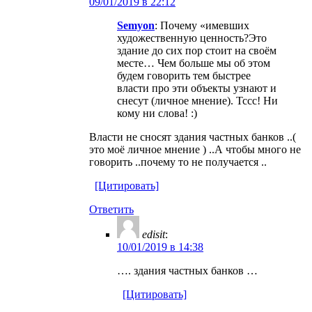
09/01/2019 в 22:12
Semyon
: Почему «имевших
художественную ценность?Это
здание до сих пор стоит на своём
месте… Чем больше мы об этом
будем говорить тем быстрее
власти про эти объекты узнают и
снесут (личное мнение). Тссс! Ни
кому ни слова! :)
Власти не сносят здания частных банков ..(
это моё личное мнение ) ..А чтобы много не
говорить ..почему то не получается ..
[Цитировать]
Ответить
edisit
:
10/01/2019 в 14:38
…. здания частных банков …
[Цитировать]