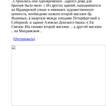
..Строились они одновременно ..одного дома для
братьев было мало .».Из других зданий, находившихся
на Ирджарской улице и имевших художест­венную
ценность, необходимо назвать вто­рой магазин бр.
Яушевых, в квартале меж­ду улицами Петербургской и
Соборной, и здание Азовско-Донского банка.»( Ев
Смехов )На снимке второй магазин …а другой магазин
.. на Махрамском ..
[Цитировать]