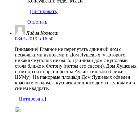
Kонсульский отдел МИДa.
[Цитировать]
Ответить
Лидия Козлова
:
08/01/2019 в 16:50
Внимание! Главное не перепутать длинный дом с
несколькими куполами и Дом Яушевых, у которого
никаких куполов не было. Длинный дом с куполами
стоял ближе к Фотону (потом его снесли). Дом Яушевых
стоит до сих пор, он был за Аулиеатинской (ближе к
ЦУМу). На панораме площади Дом Яушевых обведён
красным овалом, а кусочек длинного дома с куполами в
синем квадрате.
[Цитировать]