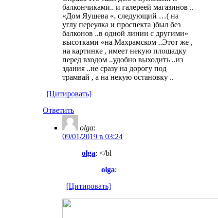
балкончиками.. и галереей магазинов ..
«Дом Яушева «, следующий …( на
углу переулка и проспекта )был без
балконов ..в одной линии с другими»
высотками «на Махрамском ..Этот же ,
на картинке , имеет некую площадку
перед входом ..удобно выходить ..из
здания ..не сразу на дорогу под
трамвай , а на некую остановку ..
[Цитировать]
Ответить
olga
:
09/01/2019 в 03:24
olga
: </bl
olga
:
[Цитировать]