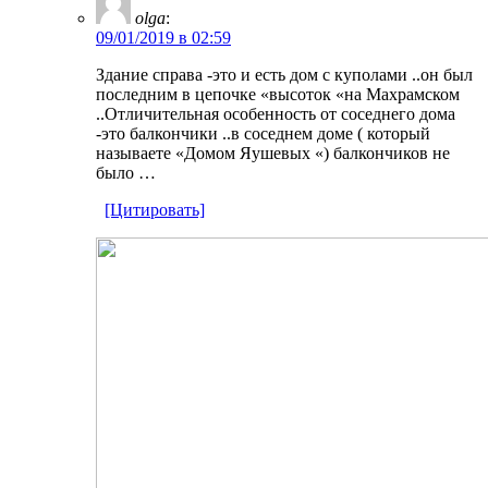
olga
:
09/01/2019 в 02:59
Здание справа -это и есть дом с куполами ..он был
последним в цепочке «высоток «на Махрамском
..Отличительная особенность от соседнего дома
-это балкончики ..в соседнем доме ( который
называете «Домом Яушевых «) балкончиков не
было …
[Цитировать]