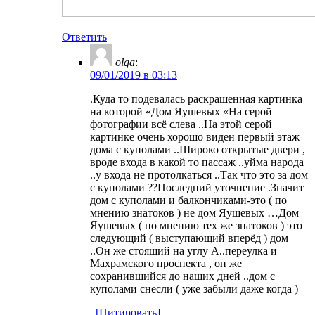
Ответить
olga
:
09/01/2019 в 03:13
.Куда то подевалась раскрашенная картинка
на которой «Дом Яушевых «На серой
фотографии всё слева ..На этой серой
картинке очень хорошо виден первый этаж
дома с куполами ..Широко открытые двери ,
вроде входа в какой то пассаж ..уйма народа
..у входа не протолкаться ..Так что это за дом
с куполами ??Последний уточнение .Значит
дом с куполами и балкончиками-это ( по
мнению знатоков ) не дом Яушевых …Дом
Яушевых ( по мнению тех же знатоков ) это
следующий ( выступающий вперёд ) дом
..Он же стоящий на углу А..переулка и
Махрамского проспекта , он же
сохранившийся до наших дней ..дом с
куполами снесли ( уже забыли даже когда )
[Цитировать]