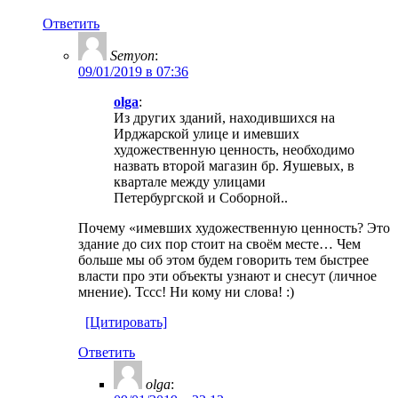
Ответить
Semyon
:
09/01/2019 в 07:36
olga
:
Из других зданий, находившихся на
Ирджарской улице и имевших
художест­венную ценность, необходимо
назвать вто­рой магазин бр. Яушевых, в
квартале меж­ду улицами
Петербургской и Соборной..
Почему «имевших художественную ценность? Это
здание до сих пор стоит на своём месте… Чем
больше мы об этом будем говорить тем быстрее
власти про эти объекты узнают и снесут (личное
мнение). Тссс! Ни кому ни слова! :)
[Цитировать]
Ответить
olga
: