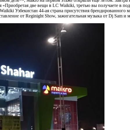
амом деле™, Makro на первом этаже открыли ещё летом. Завтра н
ция «Приобретая две вещи в LC Waikiki, третью вы получаете в п
 Waikiki Узбекистан 44-ая страна присутствия брендированного
ставление от Reginight Show, зажигательная музыка от Dj Sam и 