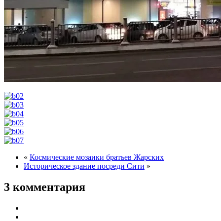
«
Космические мозаики братьев Жарских
Историческое здание посреди Сити
»
3 комментария