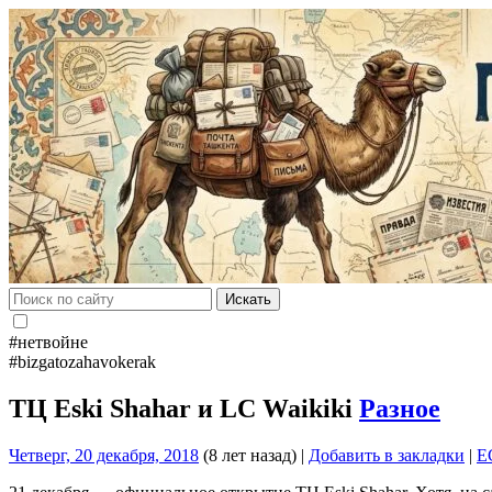
Искать
#нетвойне
#bizgatozahavokerak
ТЦ Eski Shahar и LC Waikiki
Разное
Четверг, 20 декабря, 2018
(8 лет назад)
|
Добавить в закладки
|
E