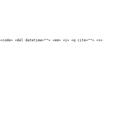
 <code> <del datetime=""> <em> <i> <q cite=""> <s>