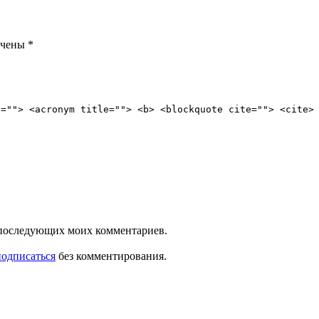
ечены
*
e=""> <acronym title=""> <b> <blockquote cite=""> <cite>
ля последующих моих комментариев.
подписаться
без комментирования.