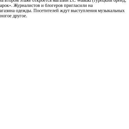
а втором этаже откроется магазин LC Waikiki (турецкий бренд,
одарок». Журналистов и блогеров пригласили на
 магазина одежды. Посетителей ждут выступления музыкальных
многое другое.