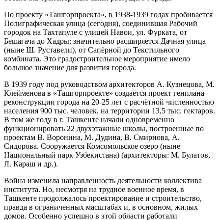
По проекту «Ташгорпроекта», в 1938-1939 годах пробивается
Полиграфическая улица (сегодня), соединившая Рабочий
городок на Тахтапуле с улицей Навои, ул. Фурката, от
Бешагача до Хадры; значительно расширяется Дачная улица
(ныне Ш. Руставели), от Сапёрной до Текстильного
комбината. Это градостроительное мероприятие имело
большое значение для развития города.
В 1939 году под руководством архитекторов А. Кузнецова, М.
Клейменова в «Ташгорпроекте» создаётся проект генплана
реконструкции города на 20-25 лет с расчётной численностью
населения 900 тыс. человек, на территории 13,5 тыс. гектаров.
В том же году в г. Ташкенте начали одновременно
функционировать 22 двухэтажные школы, построенные по
проектам В. Воронина, М. Дудина, В. Смирнова, А.
Сидорова. Сооружается Комсомольское озеро (ныне
Национальный парк Узбекистана) (архитекторы: М. Булатов,
Л. Караш и др.).
Война изменила направленность деятельности коллектива
института. Но, несмотря на трудное военное время, в
Ташкенте продолжалось проектирование и строительство,
правда в ограниченных масштабах и, в основном, жилых
домов. Особенно успешно в этой области работали