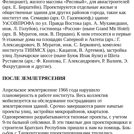
Фелициант), жилого массива «Рисовый», для авиастроителей
(арх. Е. Бирштейн). Проектируются отдельные жилые и
общественные здания для других районов города, такие как
институт им. Семашко (арх. О. Гаазенкопф,) здание
УзСОВПРОФА по ул. Правда Востока (арх. А. Мухамедшин,
инж. Л. Голубов), гостиница «Россия» (ныне Grand Mir Hotel)
(арх. В. Муратов, инж. В. Першин). К ним относятся и первые
9-этажные дома на площадях Саперной и Актепа (арх.: Г.
Александрович, В. Муратов, инж. С. Беркович), комплекс
института ТИИМСХ (арх.: Кацапов, В. Артемов), застройка
улиц Луначарское шоссе (ныне Буюк Ипак йули) и Шота
Руставели (арх.: Ф. Кнопова, Г. Александрович, Р. Валиев, Э.
Фахрутдинов и другие).
ПОСЛЕ ЗЕМЛЕТРЯСЕНИЯ
Апрельское землетрясение 1966 года нарушило
планомерность в работе института. Весь коллектив
мобилизуется на обследование пострадавших от
землетрясения зданий. Срочно завершаются ранее начатые
проекты улиц, застройки микрорайонов, кварталов.
Одновременно разрабатываются типовые проекты, с учетом
9-ти бальной сейсмики. В эти тяжелые дни проектировщики и
строители Братских Республик пришли к нам на помощь. Бок-
о-бок с Ташкентскими проектировщиками трудились