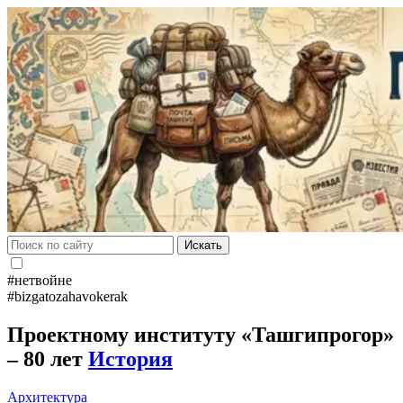
Искать
#нетвойне
#bizgatozahavokerak
Проектному институту «Ташгипрогор»
– 80 лет
История
Архитектура