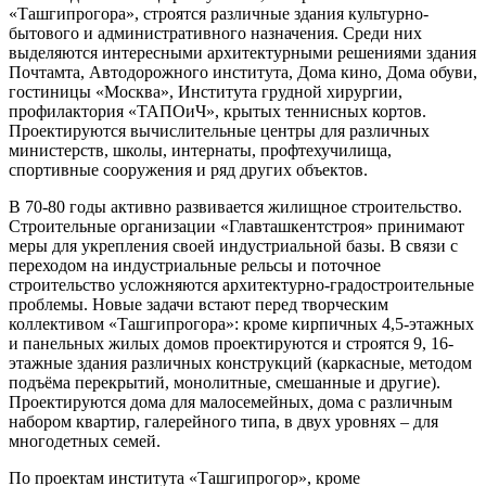
«Ташгипрогора», строятся различные здания культурно-
бытового и административного назначения. Среди них
выделяются интересными архитектурными решениями здания
Почтамта, Автодорожного института, Дома кино, Дома обуви,
гостиницы «Москва», Института грудной хирургии,
профилактория «ТАПОиЧ», крытых теннисных кортов.
Проектируются вычислительные центры для различных
министерств, школы, интернаты, профтехучилища,
спортивные сооружения и ряд других объектов.
В 70-80 годы активно развивается жилищное строительство.
Строительные организации «Главташкентстроя» принимают
меры для укрепления своей индустриальной базы. В связи с
переходом на индустриальные рельсы и поточное
строительство усложняются архитектурно-градостроительные
проблемы. Новые задачи встают перед творческим
коллективом «Ташгипрогора»: кроме кирпичных 4,5-этажных
и панельных жилых домов проектируются и строятся 9, 16-
этажные здания различных конструкций (каркасные, методом
подъёма перекрытий, монолитные, смешанные и другие).
Проектируются дома для малосемейных, дома с различным
набором квартир, галерейного типа, в двух уровнях – для
многодетных семей.
По проектам института «Ташгипрогор», кроме