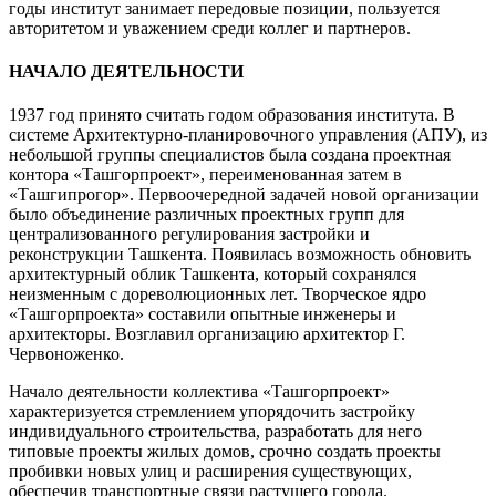
годы институт занимает передовые позиции, пользуется
авторитетом и уважением среди коллег и партнеров.
НАЧАЛО ДЕЯТЕЛЬНОСТИ
1937 год принято считать годом образования института. В
системе Архитектурно-планировочного управления (АПУ), из
небольшой группы специалистов была создана проектная
контора «Ташгорпроект», переименованная затем в
«Ташгипрогор». Первоочередной задачей новой организации
было объединение различных проектных групп для
централизованного регулирования застройки и
реконструкции Ташкента. Появилась возможность обновить
архитектурный облик Ташкента, который сохранялся
неизменным с дореволюционных лет. Творческое ядро
«Ташгорпроекта» составили опытные инженеры и
архитекторы. Возглавил организацию архитектор Г.
Червоноженко.
Начало деятельности коллектива «Ташгорпроект»
характеризуется стремлением упорядочить застройку
индивидуального строительства, разработать для него
типовые проекты жилых домов, срочно создать проекты
пробивки новых улиц и расширения существующих,
обеспечив транспортные связи растущего города.