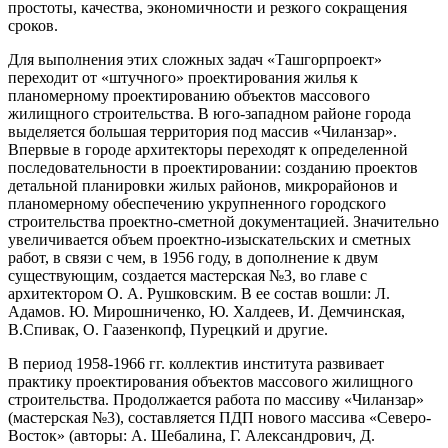
простоты, качества, экономичности и резкого сокращения
сроков.
Для выполнения этих сложных задач «Ташгорпроект»
переходит от «штучного» проектирования жилья к
планомерному проектированию объектов массового
жилищного строительства. В юго-западном районе города
выделяется большая территория под массив «Чиланзар».
Впервые в городе архитекторы переходят к определенной
последовательности в проектировании: созданию проектов
детальной планировки жилых районов, микрорайонов и
планомерному обеспечению укрупненного городского
строительства проектно-сметной документацией. Значительно
увеличивается объем проектно-изыскательских и сметных
работ, в связи с чем, в 1956 году, в дополнение к двум
существующим, создается мастерская №3, во главе с
архитектором О. А. Рушковским. В ее состав вошли: Л.
Адамов. Ю. Мирошниченко, Ю. Халдеев, И. Демчинская,
В.Спивак, О. Гаазенкопф, Пурецкий и другие.
В период 1958-1966 гг. коллектив института развивает
практику проектирования объектов массового жилищного
строительства. Продолжается работа по массиву «Чиланзар»
(мастерская №3), составляется ПДП нового массива «Северо-
Восток» (авторы: А. Шебалина, Г. Александрович, Д.