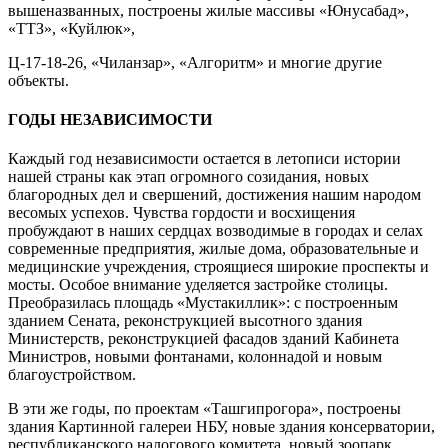
вышеназванных, построены жилые массивы «Юнусабад»,
«ТТЗ», «Куйлюк»,
Ц-17-18-26, «Чиланзар», «Алгоритм» и многие другие
объекты.
ГОДЫ НЕЗАВИСИМОСТИ
Каждый год независимости остается в летописи истории
нашей страны как этап огромного созидания, новых
благородных дел и свершений, достижения нашим народом
весомых успехов. Чувства гордости и восхищения
пробуждают в наших сердцах возводимые в городах и селах
современные предприятия, жилые дома, образовательные и
медицинские учреждения, строящиеся широкие проспекты и
мосты. Особое внимание уделяется застройке столицы.
Преобразилась площадь «Мустакиллик»: с построенным
зданием Сената, реконструкцией высотного здания
Министерств, реконструкцией фасадов зданий Кабинета
Министров, новыми фонтанами, колоннадой и новым
благоустройством.
В эти же годы, по проектам «Ташгипрогора», построены
здания Картинной галереи НБУ, новые здания консерватории,
республиканского налогового комитета, новый зоопарк,