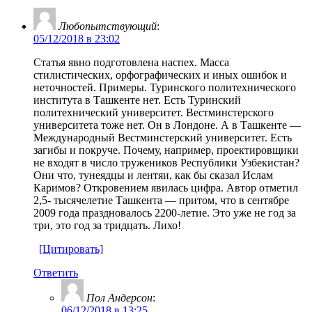
Любопытствующий
:
05/12/2018 в 23:02
Статья явно подготовлена наспех. Масса
стилистических, орфографических и иных ошибок и
неточностей. Примеры. Туринского политехнического
института в Ташкенте нет. Есть Туринский
политехнический университет. Вестминстерского
университета тоже нет. Он в Лондоне. А в Ташкенте —
Международный Вестминстерский университет. Есть
загибы и покруче. Почему, например, проектировщики
не входят в число тружеников Республики Узбекистан?
Они что, тунеядцы и лентяи, как бы сказал Ислам
Каримов? Откровением явилась цифра. Автор отметил
2,5- тысячелетие Ташкента — притом, что в сентябре
2009 года праздновалось 2200-летие. Это уже не год за
три, это год за тридцать. Лихо!
[Цитировать]
Ответить
Пол Андерсон
:
06/12/2018 в 13:25