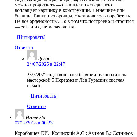
можно продолжать — славные инженеры, кто
воплащает картинку в конструкции. Нынешние или
бывшие Ташгипрогоровцы, с кем довелось поработать.
Не все орденоносцы. Но в том что построено и строится
— есть и их, не малая, лепта.
[Цитировать]
Ответить
Давид
:
24/07/2025 в 22:47
23/7/2025года скончался бывший руководитель
мастерской 5 Пергамент Лев Гурьевич светлая
память
[Цитировать]
Ответить
Игорь Ли
:
07/12/2018 в 00:23
Коробовцев Г.И.; Косинский А.С.; Азимов В.; Сотников