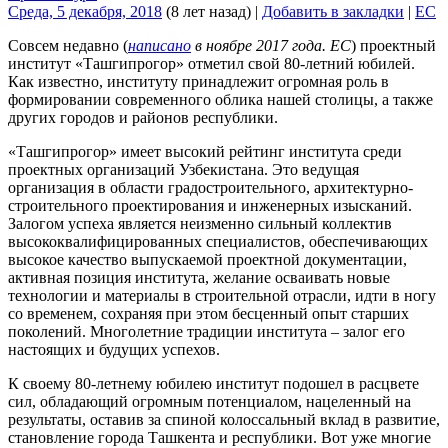
Среда, 5 декабря, 2018
(8 лет назад)
|
Добавить в закладки
|
EC
Совсем недавно (
написано
в ноябре 2017 года. ЕС
) проектный
институт «Ташгипрогор» отметил свой 80-летний юбилей.
Как известно, институту принадлежит огромная роль в
формировании современного облика нашей столицы, а также
других городов и районов республики.
«Ташгипрогор» имеет высокий рейтинг института среди
проектных организаций Узбекистана. Это ведущая
организация в области градостроительного, архитектурно-
строительного проектирования и инженерных изысканий.
Залогом успеха является неизменно сильный коллектив
высококвалифицированных специалистов, обеспечивающих
высокое качество выпускаемой проектной документации,
активная позиция института, желание осваивать новые
технологии и материалы в строительной отрасли, идти в ногу
со временем, сохраняя при этом бесценный опыт старших
поколений. Многолетние традиции института – залог его
настоящих и будущих успехов.
К своему 80-летнему юбилею институт подошел в расцвете
сил, обладающий огромным потенциалом, нацеленный на
результаты, оставив за спиной колоссальный вклад в развитие,
становление города Ташкента и республики. Вот уже многие