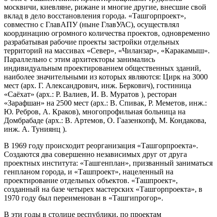
москвичи, киевляне, рижане и многие другие, внесшие свой
вклад в дело восстановления города. «Ташгорпроект»,
совместно с ГлавАПУ (ныне ГлавУАС), осуществлял
координацию огромного количества проектов, одновременно
разрабатывая рабочие проекты застройки отдельных
территорий на массивах «Север», «Чиланзар», «Каракамыш».
Параллельно с этим архитекторы занимались
индивидуальным проектированием общественных зданий,
наиболее значительными из которых являются: Цирк на 3000
мест (арх. Г. Александрович, инж. Беркович), гостиница
«Саёхат» (арх.: Р. Валиев, И. В. Муратов ), ресторан
«Зарафшан» на 2500 мест (арх.: В. Спивак, Р. Меметов, инж.:
Ю. Ребров, А. Краков), многопрофильная больница на
Домбрабаде (арх.: В. Артемов, О. Гаазенкопф, М. Кондакова,
инж. А. Туниянц ).
В 1969 году происходит реорганизация «Ташгорпроекта».
Создаются два совершенно независимых друг от друга
проектных института: «Ташгенплан», призванный заниматься
генпланом города, и «Ташпроект», нацеленный на
проектирование отдельных объектов. «Ташпроект»,
созданный на базе четырех мастерских «Ташгорпроекта», в
1970 году был переименован в «Ташгипрогор».
В эти годы в столице республики, по проектам