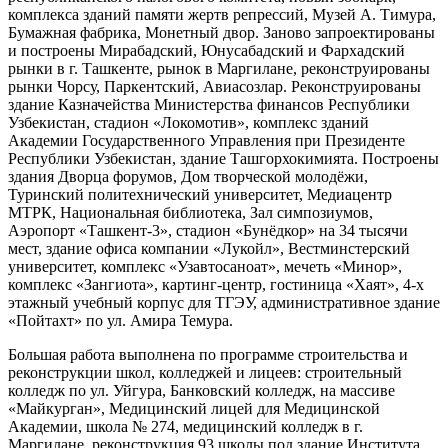
комплекса зданий памяти жертв репрессий, Музей А. Тимура,
Бумажная фабрика, Монетный двор. Заново запроектированы
и построены Мирабадский, Юнусабадский и Фархадский
рынки в г. Ташкенте, рынок в Маргилане, реконструированы
рынки Чорсу, Паркентский, Авиасозлар. Реконструированы
здание Казначейства Министерства финансов Республики
Узбекистан, стадион «Локомотив», комплекс зданий
Академии Государственного Управления при Президенте
Республики Узбекистан, здание Ташгорхокимията. Построены
здания Дворца форумов, Дом творческой молодёжи,
Туринский политехнический университет, Медиацентр
МТРК, Национальная библиотека, Зал симпозиумов,
Аэропорт «Ташкент-3», стадион «Бунёдкор» на 34 тысячи
мест, здание офиса компании «Лукойл», Вестминстерский
университет, комплекс «Узавтосаноат», мечеть «Минор»,
комплекс «Зангиота», картинг-центр, гостиница «Хаят», 4-х
этажный учебный корпус для ТГЭУ, административное здание
«Пойтахт» по ул. Амира Темура.
Большая работа выполнена по программе строительства и
реконструкции школ, колледжей и лицеев: строительный
колледж по ул. Уйгура, Банковский колледж, на массиве
«Майкурган», Медицинский лицей для Медицинской
Академии, школа № 274, медицинский колледж в г.
Маргилане, реконструкция 93 школы под здание Института