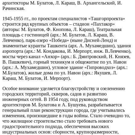
архитекторы М. Булатов, Л. Караш, В. Архангельский, И.
Рачинская.
1945-1955 гг., по проектам специалистов «Ташгорпроекта»
строится ряд крупных объектов – стадион «Пахтакор»
(авторы: М. Булатов, Ф. Кнопова, Л. Караш), Театральная
площадь с гостиницей (арх.: М. Булатов, Л. Караш, В.
Левченко), парк-озеро «Победа» (ныне Дисней-Ленд) и
знаменитые куранты Ташкента (арх. А. Мухамедшин), здания
аэропорта (арх.: М. Кондакова, И. Мерпорт, инж. В.Левченко),
мосты через канал «Анхор» (арх.: Б. Дмитровский, Н. Князев,
В. Пашкевич), горный техникум и общежитие по ул. Навои
(арх.: А. Мухамедшин), угловое здание «Гипроводхоз» (арх.:
М.Булатов), жилые дома по ул. Навои (арх.: Якушев, Л.
Караш, М. Булатов, И. Мерпорт).
Особое внимание уделяется благоустройству и озеленению
городских территорий, скверов, садов и развитию
инженерных сетей. В 1954 году, под руководством
архитекторов М. Булатова и А. Бушуева, разрабатывается
генеральный план реконструкции города, где учитывались
изменения, произошедшие в годы войны. Стало очевидно то,
что жилищное строительство стало требовать нового
градостроительного подхода, обеспечения высоких
индустриальных основ: сборности, крупноразмерности,