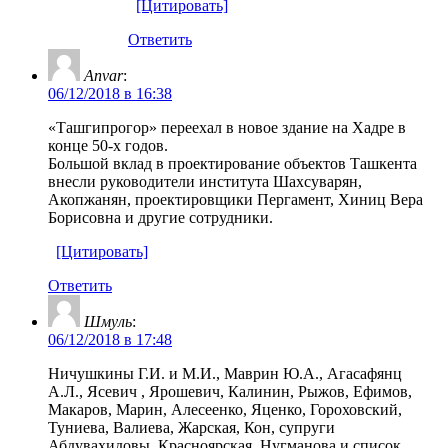
[Цитировать]
Ответить
Anvar
:
06/12/2018 в 16:38
«Ташгипрогор» переехал в новое здание на Хадре в
конце 50-х годов.
Большой вклад в проектирование объектов Ташкента
внесли руководители института Шахсуварян,
Акопжанян, проектировщики Пергамент, Хиниц Вера
Борисовна и другие сотрудники.
[Цитировать]
Ответить
Шмуль
:
06/12/2018 в 17:48
Ничушкины Г.И. и М.И., Маврин Ю.А., Агасафянц
А.Л., Ясевич , Ярошевич, Калинин, Рыжов, Ефимов,
Макаров, Марин, Алесеенко, Яценко, Гороховский,
Туниева, Валиева, Жарская, Кон, супруги
Абдувахидовы, Красноярская, Нугманова и список