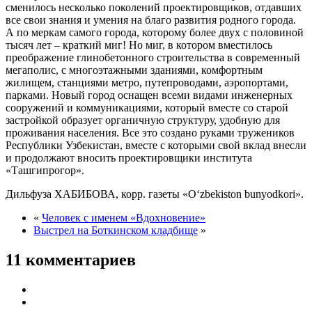
сменилось несколько поколений проектировщиков, отдавших
все свои знания и умения на благо развития родного города.
А по меркам самого города, которому более двух с половиной
тысяч лет – краткий миг! Но миг, в котором вместилось
преображение глинобетонного строительства в современный
мегаполис, с многоэтажными зданиями, комфортным
жилищем, станциями метро, путепроводами, аэропортами,
парками. Новый город оснащен всеми видами инженерных
сооружений и коммуникациями, который вместе со старой
застройкой образует органичную структуру, удобную для
проживания населения. Все это создано руками тружеников
Республики Узбекистан, вместе с которыми свой вклад внесли
и продолжают вносить проектировщики института
«Ташгипрогор».
Дильфуза ХАБИБОВА, корр. газеты «O‘zbekiston bunyodkori».
«
Человек с именем «Вдохновение»
Выстрел на Боткинском кладбище
»
11 комментариев