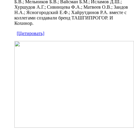
Б.В.; Мельников Б.В.; Вайсман Б.М.; Исламов Д.Ш.;
Хуршудов А.Г.; Сивинцева Ф.А.; Матвеев О.В.; Заидов
Н.А.; Ясногородский Е.Ф.; Хайрутдинов Р.А. вместе с
коллегами создавали бренд ТАШГИПРОГОР. И
Кохинор.
[Цитировать]