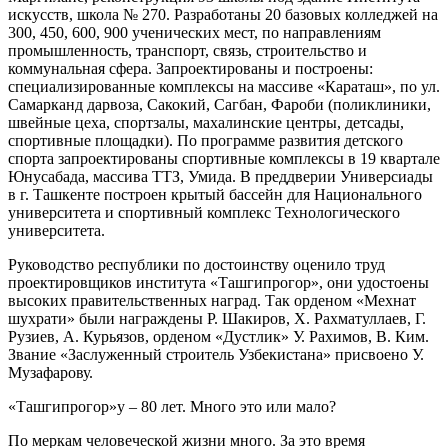
искусств, школа № 270. Разработаны 20 базовых колледжей на
300, 450, 600, 900 ученических мест, по направлениям
промышленность, транспорт, связь, строительство и
коммунальная сфера. Запроектированы и построены:
специализированные комплексы на массиве «Караташ», по ул.
Самарканд дарвоза, Сакокий, Сагбан, Фароби (поликлиники,
швейные цеха, спортзалы, махалинские центры, детсады,
спортивные площадки). По программе развития детского
спорта запроектированы спортивные комплексы в 19 квартале
Юнусабада, массива ТТЗ, Умида. В преддверии Универсиады
в г. Ташкенте построен крытый бассейн для Национального
университета и спортивный комплекс Технологического
университета.
Руководство республики по достоинству оценило труд
проектировщиков института «Ташгипрогор», они удостоены
высоких правительственных наград. Так орденом «Мехнат
шухрати» были награждены Р. Шакиров, Х. Рахматуллаев, Г.
Рузиев, А. Курьязов, орденом «Дустлик» У. Рахимов, В. Ким.
Звание «Заслуженный строитель Узбекистана» присвоено У.
Музафарову.
«Ташгипрогор»у – 80 лет. Много это или мало?
По меркам человеческой жизни много. За это время