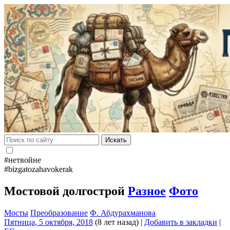
Искать
#нетвойне
#bizgatozahavokerak
Мостовой долгострой
Разное
Фото
Мосты
Преобразование
Ф. Абдурахманова
Пятница, 5 октября, 2018
(8 лет назад)
|
Добавить в закладки
|