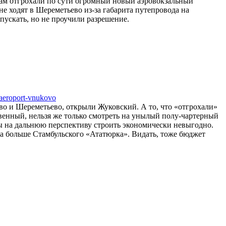
 Там отгрохали по сути огромный новый аэровокзальный
е ходят в Шереметьево из-за габарита путепровода на
пускать, но не проучили разрешение.
-aeroport-vnukovo
во и Шереметьево, открыли Жуковский. А то, что «отгрохали»
твенный, нельзя же только смотреть на унылый полу-чартерный
лы на дальнюю перспективу строить экономически невыгодно.
ла больше Стамбульского «Ататюрка». Видать, тоже бюджет