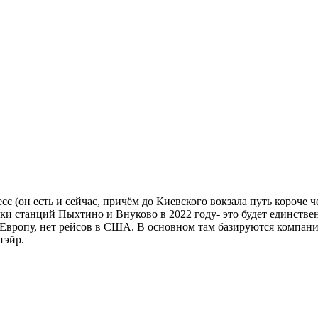
есс (он есть и сейчас, причём до Киевского вокзала путь короче
ки станций Пыхтино и Внуково в 2022 году- это будет единствен
в Европу, нет рейсов в США. В основном там базируются компа
тэйр.