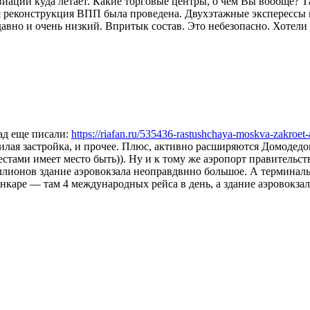
виации куда летает. Какие торговые центры, о чем Вы вообще?
 реконструкция ВПП была проведена. Двухэтажные эксперессы н
авно и очень низкий. Впритык состав. Это небезопасно. Хотели 
зад еще писали:
https://riafan.ru/535436-rastushchaya-moskva-zakroet
илая застройка, и прочее. Плюс, активно расширяются Домодедо
стами имеет место быть)). Ну и к тому же аэропорт правительс
иллионов здание аэровокзала неоправдвнно большое. А термина
нкаре — там 4 международных рейса в день, а здание аэровокза