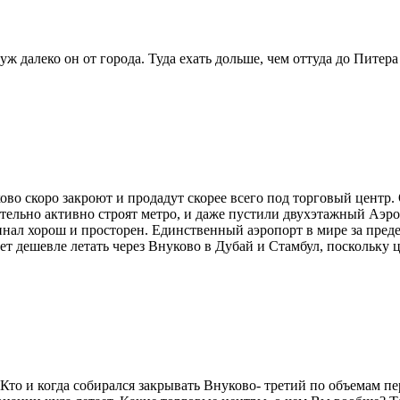
ж далеко он от города. Туда ехать дольше, чем оттуда до Питера 
во скоро закроют и продадут скорее всего под торговый центр.
тельно активно строят метро, и даже пустили двухэтажный Аэроэ
инал хорош и просторен. Единственный аэропорт в мире за пред
будет дешевле летать через Внуково в Дубай и Стамбул, поскольк
то и когда собирался закрывать Внуково- третий по объемам пе