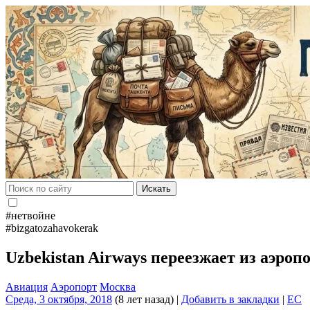
Искать
#нетвойне
#bizgatozahavokerak
Uzbekistan Airways переезжает из аэро
Авиация
Аэропорт
Москва
Среда, 3 октября, 2018
(8 лет назад)
|
Добавить в закладки
|
EC