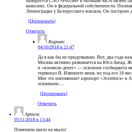
базируется СЛО «Россия» и большая часть бизнес-а
комплекс. Он в федеральной собственности. Полная
Ленинградке у Белорусского вокзала. Он построен д
[Цитировать]
Ответить
Regnum
:
04/10/2018 в 21:47
Да я как бы не придумываю. Вот, два года на
Москва активно развивается на Юго-Запад. Ж
и «вломили денег» — освоение госбюджета ме
терминал B. Извините меня, но под его 18 м
Мне это напоминает аэропорт «Эсенбога» в А
осваивали…
[Цитировать]
Ответить
Артем
:
05/11/2018 в 13:44
Поменяли шило на мыло!