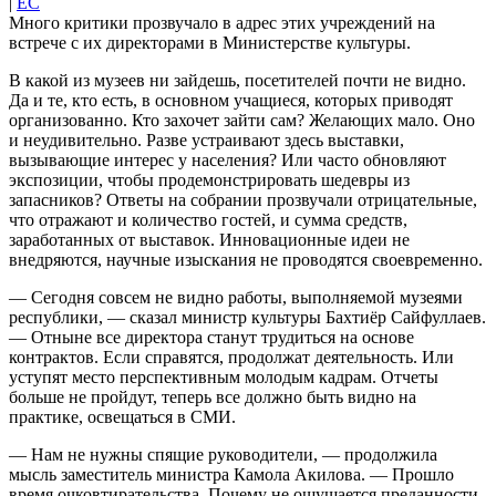
|
EC
Много критики прозвучало в адрес этих учреждений на
встрече с их директорами в Министерстве культуры.
В какой из музеев ни зайдешь, посетителей почти не видно.
Да и те, кто есть, в основном учащиеся, которых приводят
организованно. Кто захочет зайти сам? Желающих мало. Оно
и неудивительно. Разве устраивают здесь выставки,
вызывающие интерес у населения? Или часто обновляют
экспозиции, чтобы продемонстрировать шедевры из
запасников? Ответы на собрании прозвучали отрицательные,
что отражают и количество гостей, и сумма средств,
заработанных от выставок. Инновационные идеи не
внедряются, научные изыскания не проводятся своевременно.
— Сегодня совсем не видно работы, выполняемой музеями
республики, — сказал министр культуры Бахтиёр Сайфуллаев.
— Отныне все директора станут трудиться на основе
контрактов. Если справятся, продолжат деятельность. Или
уступят место перспективным молодым кадрам. Отчеты
больше не пройдут, теперь все должно быть видно на
практике, освещаться в СМИ.
— Нам не нужны спящие руководители, — продолжила
мысль заместитель министра Камола Акилова. — Прошло
время очковтирательства. Почему не ощущается преданности