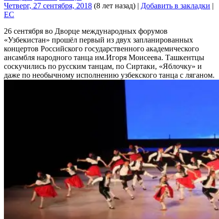
Четверг, 27 сентября, 2018
(8 лет назад)
|
Добавить в закладки
|
EC
26 сентября во Дворце международных форумов
«Узбекистан» прошёл первый из двух запланированных
концертов Российского государственного академического
ансамбля народного танца им.Игоря Моисеева. Ташкентцы
соскучились по русским танцам, по Сиртаки, «Яблочку» и
даже по необычному исполнению узбекского танца с ляганом.