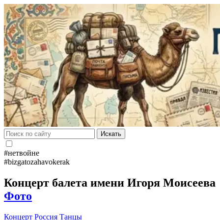
Искать
#нетвойне
#bizgatozahavokerak
Концерт балета имени Игоря Моисеева
Фото
Концерт
Россия
Танцы