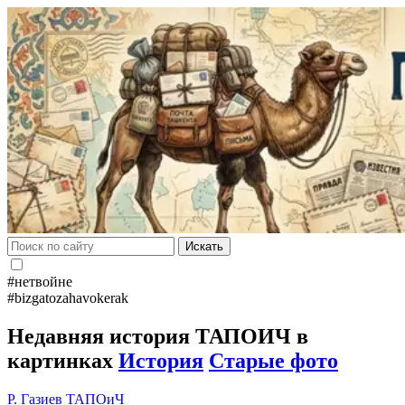
Искать
#нетвойне
#bizgatozahavokerak
Недавняя история ТАПОИЧ в
картинках
История
Старые фото
Р. Газиев
ТАПОиЧ