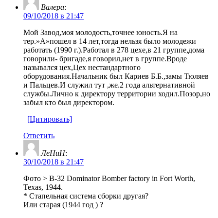
Валера
:
09/10/2018 в 21:47
Мой Завод,моя молодость,точнее юность.Я на
тер.»А»пошел в 14 лет,тогда нельзя было молодежи
работать (1990 г.).Работал в 278 цехе,в 21 группе,дома
говорили- бригаде,я говорил,нет в группе.Вроде
назывался цех,Цех нестандартного
оборудования.Начальник был Кариев Б.Б.,замы Тюляев
и Пальцев.И служил тут ,же.2 года альтернативной
службы.Лично к директору территории ходил.Позор,но
забыл кто был директором.
[Цитировать]
Ответить
ЛеНиН
:
30/10/2018 в 21:47
Фото > B-32 Dominator Bomber factory in Fort Worth,
Texas, 1944.
* Cтапельная система сборки другая?
Или старая (1944 год ) ?