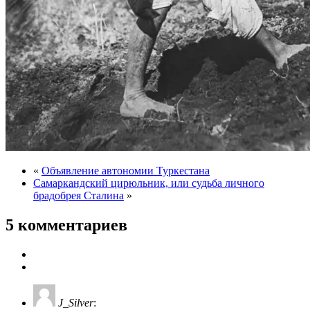
«
Объявление автономии Туркестана
Самаркандский цирюльник, или судьба личного
брадобрея Сталина
»
5 комментариев
J_Silver
: