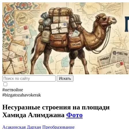
Искать
#нетвойне
#bizgatozahavokerak
Несуразные строения на площади
Хамида Алимджана
Фото
Асакинская
Дархан
Преобразование