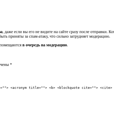
за
, даже если вы его не видите на сайте сразу после отправки. 
ть приняты за спам-атаку, что сильно затрудняет модерацию.
и помещаются
в очередь на модерацию
.
ечены
*
e=""> <acronym title=""> <b> <blockquote cite=""> <cite>