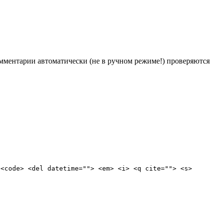
Комментарии автоматически (не в ручном режиме!) проверяются
 <code> <del datetime=""> <em> <i> <q cite=""> <s>