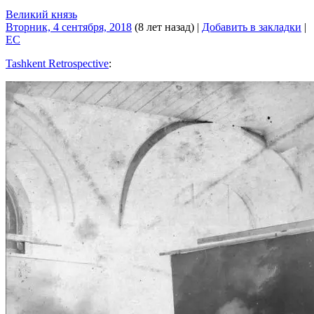
Великий князь
Вторник, 4 сентября, 2018
(8 лет назад)
|
Добавить в закладки
|
EC
Tashkent Retrospective
: