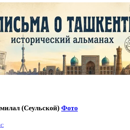
милал (Сеульской)
Фото
EC