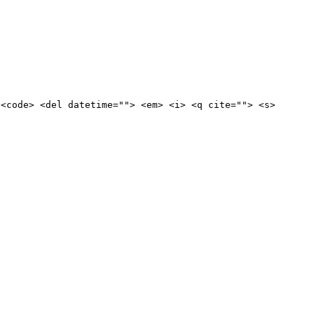
 <code> <del datetime=""> <em> <i> <q cite=""> <s>