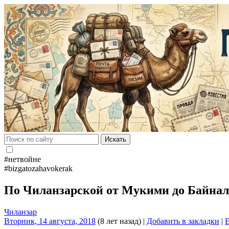
Искать
#нетвойне
#bizgatozahavokerak
По Чиланзарской от Мукими до Байнал
Чиланзар
Вторник, 14 августа, 2018
(8 лет назад)
|
Добавить в закладки
|