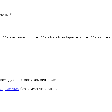
ечены
*
e=""> <acronym title=""> <b> <blockquote cite=""> <cite>
ля последующих моих комментариев.
подписаться
без комментирования.