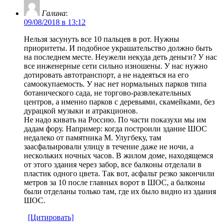
Галина
:
09/08/2018 в 13:12
Нельзя засунуть все 10 пальцев в рот. Нужны
приоритеты. И подобное украшательство должно быть
на последнем месте. Неужели некуда деть деньги? У нас
все инженерные сети сильно изношены. У нас нужно
дотировать автотранспорт, а не надеяться на его
самоокупаемость. У нас нет нормальных парков типа
ботанического сада, не торгово-развлекательных
центров, а именно парков с деревьями, скамейками, без
дурацкой музыки и атракционов.
Не надо кивать на Россию. По части показухи мы им
дадам фору. Например: когда построили здание ШОС
недалеко от памятника М. Улугбеку, там
заасфальировали улицу в течение даже не ночи, а
нескольких ночных часов. В жилом доме, находящемся
от этого здания через забор, все балконы отделали в
пластик одного цвета. Так вот, асфальт резко закончили
метров за 10 после главных ворот в ШОС, а балконы
были отделаны только там, где их было видно из здания
ШОС.
[Цитировать]