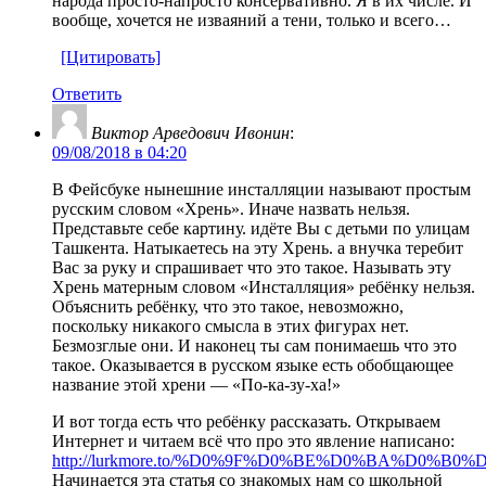
народа просто-напросто консервативно. Я в их числе. И
вообще, хочется не изваяний а тени, только и всего…
[Цитировать]
Ответить
Виктор Арведович Ивонин
:
09/08/2018 в 04:20
В Фейсбуке нынешние инсталляции называют простым
русским словом «Хрень». Иначе назвать нельзя.
Представьте себе картину. идёте Вы с детьми по улицам
Ташкента. Натыкаетесь на эту Хрень. а внучка теребит
Вас за руку и спрашивает что это такое. Называть эту
Хрень матерным словом «Инсталляция» ребёнку нельзя.
Объяснить ребёнку, что это такое, невозможно,
поскольку никакого смысла в этих фигурах нет.
Безмозглые они. И наконец ты сам понимаешь что это
такое. Оказывается в русском языке есть обобщающее
название этой хрени — «По-ка-зу-ха!»
И вот тогда есть что ребёнку рассказать. Открываем
Интернет и читаем всё что про это явление написано:
http://lurkmore.to/%D0%9F%D0%BE%D0%BA%D0%B
Начинается эта статья со знакомых нам со школьной