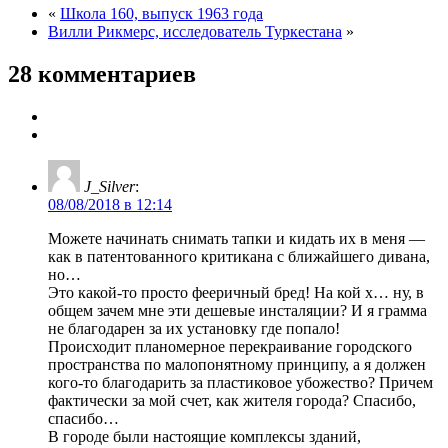
«
Школа 160, выпуск 1963 года
Вилли Рикмерс, исследователь Туркестана
»
28 комментариев
J_Silver
:
08/08/2018 в 12:14
Можете начинать снимать тапки и кидать их в меня —
как в патентованного критикана с ближайшего дивана,
но…
Это какой-то просто фееричный бред! На кой х… ну, в
общем зачем мне эти дешевые инсталяции? И я грамма
не благодарен за их установку где попало!
Происходит планомерное перекраивание городского
пространства по малопонятному принципу, а я должен
кого-то благодарить за пластиковое убожество? Причем
фактически за мой счет, как жителя города? Спасибо,
спасибо…
В городе были настоящие комплексы зданий,