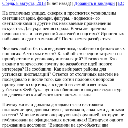
Среда, 8 августа, 2018
(8 лет назад)
|
Добавить в закладки
|
EC
На столичных улицах, скверах и проспектах установлены
светящиеся арки, фонари, фигуры, «подвески» со
светильниками и другие так называемые произведения
искусства. Для украшения города. В чем же причина
недовольства и возмущений жителей в соцсетях? Ироничных
пабликов и едких замечаний? Постараемся разобраться.
Человек любит быть осведомленным, особенно в финансовых
вопросах. А что мы имеем? Какой объем средств затрачен на
приобретение и установку инсталляций? Неизвестно. Кто
входит в творческую группу по разработке идей нового
интерьера? Не сообщили. Как выбирают районы для
установки инсталляций? Ответов от столичных властей не
последовало и после того, как сотни подобных вопросов
прозвучали в соцсетях, а в одной из самой известных
узбекских Фейсбук-групп их обвинили в покупке скульптур
по дешевке из китайского интернет-магазина.
Почему жители должны догадываться о настоящем
положении дел, довольствуясь, возможно, ложными данными
из сети? Многие вовсю оперируют информацией, которую не
публиковали на официальных источниках! Цитируем одного
гражданина дословно:
Выделили на арт-объекты два