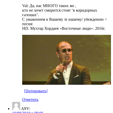
Val: Да, нас МНОГО таких же ,
кто не хочет смирится стоят ‘в коридорных
галошах’.
C уважением к Вашему /и нашему/ убеждению >
песня:
HD. Мухтар Хордаев «Восточные люди». 2016г.
[Цитировать]
Ответить
ANV
: