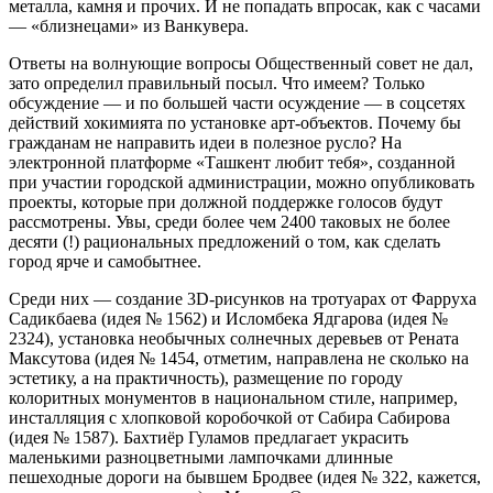
металла, камня и прочих. И не попадать впросак, как с часами
— «близнецами» из Ванкувера.
Ответы на волнующие вопросы Общественный совет не дал,
зато определил правильный посыл. Что имеем? Только
обсуждение — и по большей части осуждение — в соцсетях
действий хокимията по установке арт-объектов. Почему бы
гражданам не направить идеи в полезное русло? На
электронной платформе «Ташкент любит тебя», созданной
при участии городской администрации, можно опубликовать
проекты, которые при должной поддержке голосов будут
рассмотрены. Увы, среди более чем 2400 таковых не более
десяти (!) рациональных предложений о том, как сделать
город ярче и самобытнее.
Среди них — создание 3D-рисунков на тротуарах от Фарруха
Садикбаева (идея № 1562) и Исломбека Ядгарова (идея №
2324), установка необычных солнечных деревьев от Рената
Максутова (идея № 1454, отметим, направлена не сколько на
эстетику, а на практичность), размещение по городу
колоритных монументов в национальном стиле, например,
инсталляция с хлопковой коробочкой от Сабира Сабирова
(идея № 1587). Бахтиёр Гуламов предлагает украсить
маленькими разноцветными лампочками длинные
пешеходные дороги на бывшем Бродвее (идея № 322, кажется,