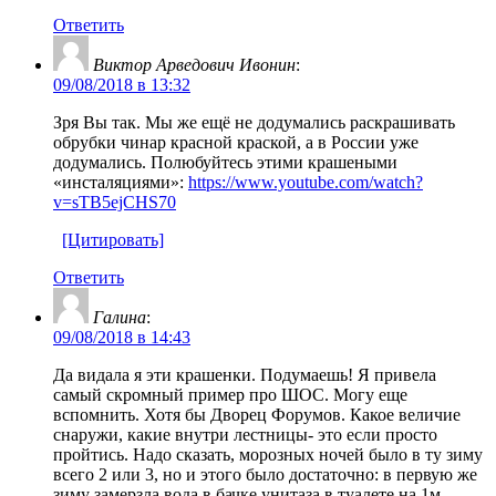
Ответить
Виктор Арведович Ивонин
:
09/08/2018 в 13:32
Зря Вы так. Мы же ещё не додумались раскрашивать
обрубки чинар красной краской, а в России уже
додумались. Полюбуйтесь этими крашеными
«инсталяциями»:
https://www.youtube.com/watch?
v=sTB5ejCHS70
[Цитировать]
Ответить
Галина
:
09/08/2018 в 14:43
Да видала я эти крашенки. Подумаешь! Я привела
самый скромный пример про ШОС. Могу еще
вспомнить. Хотя бы Дворец Форумов. Какое величие
снаружи, какие внутри лестницы- это если просто
пройтись. Надо сказать, морозных ночей было в ту зиму
всего 2 или 3, но и этого было достаточно: в первую же
зиму замерзла вода в бачке унитаза в туалете на 1м