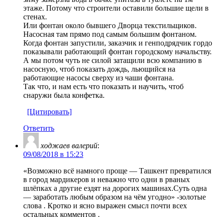
этаже. Потому что строители оставили большие щели в
стенах.
Или фонтан около бывшего Дворца текстильщиков.
Насосная там прямо под самым большим фонтаном.
Когда фонтан запустили, заказчик и генподрядчик гордо
показывали работающий фонтан городскому начальству.
А мы потом чуть не силой затащили всю компанию в
насосную, чтоб показать дождь, льющийся на
работающие насосы сверху из чаши фонтана.
Так что, и нам есть что показать и научить, чтоб
снаружи была конфетка.
[Цитировать]
Ответить
ходжаев валерий
:
09/08/2018 в 15:23
«Возможно всё намного проще — Ташкент превратился
в город мардикеров и неважно что одни в рваных
шлёпках а другие ездят на дорогих машинах.Суть одна
— заработать любым образом на чём угодно» -золотые
слова . Кротко и ясно выражен смысл почти всех
остальных комментов .