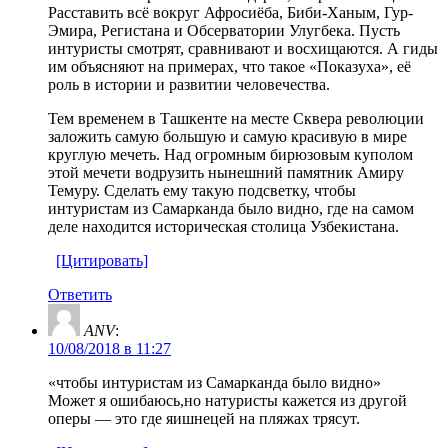
Расставить всё вокруг Афросиёба, Биби-Ханым, Гур-
Эмира, Регистана и Обсерватории Улугбека. Пусть
интуристы смотрят, сравнивают и восхищаются. А гиды
им объясняют на примерах, что такое «Показуха», её
роль в истории и развитии человечества.
Тем временем в Ташкенте на месте Сквера революции
заложить самую большую и самую красивую в мире
круглую мечеть. Над огромным бирюзовым куполом
этой мечети водрузить нынешний памятник Амиру
Темуру. Сделать ему такую подсветку, чтобы
интуристам из Самарканда было видно, где на самом
деле находится историческая столица Узбекистана.
[Цитировать]
Ответить
ANV
:
10/08/2018 в 11:27
«чтобы интуристам из Самарканда было видно»
Может я ошибаюсь,но натуристы кажется из другой
оперы — это где яишнецей на пляжах трясут.