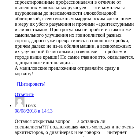
спроектированные профессионалами в отличие от
нынешних малохольных рукосуев — эти комплексы
изуродованы до невозможности алюкобондовой
облицовкой, всевозможным мардикерским «десигном»
в меру их убого разумения и прочими «архитектурными
излишествами». Про тротуарам не пройти из такого же
самопального улучшения их говноплиткой разных
сортов, дороги уже превратились в сплошные пробки,
причем далеко не из-за обилия машин, а всевозможных
их улучшений безмозглыми развязками — проблем в
городе выше крыши! Но самое главное это, оказывается,
одноразовые инсталляции…
А маниловские предложения отправляйте сразу в
корзину!
[Цитировать]
Ответить
Гога
:
08/08/2018 в 14:13
Остался открытым вопрос — а остались ли
специалисты??? подавляющая часть молодых и не очень
архитекторов, о дизайнерах и не говорю — интернет