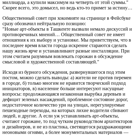
миллиарда, а купили максимум на четверть от этой суммы.
Скорее всего, это домысел, но ведь кто-то примет за истину…
Общественный совет при хокимияте на странице в Фейсбуке
сразу обозначил нейтральную позицию:
Новые арт-объекты в Ташкенте вызвали немало дискуссий и
противоречивых мнений… Общественный совет не имеет
отношения к их выбору и установке. Мы приветствуем, что в
последнее время власти города искренне стараются сделать
нашу жизнь ярче и устанавливают разные инсталляции. При
этом считаем разумным вовлекать горожан в обсуждение
смысловой и художественной составляющей.
Исходя из бурного обсуждения, развернувшегося под этим
постом, можно сделать выводы: а) жители не против перемен
в городе, б) только многим не нравится творческий подход
инициаторов, в) население больше интересуют насущные
вопросы: продолжающаяся незаконная вырубка деревьев и
дефицит зеленых насаждений, проблемное состояние дорог,
недостаточное количество урн на улицах, нерегулируемые
пешеходные переходы, на которых лихие водители сбивают
людей, и другие. А если уж устанавливать арт-объекты,
считают горожане, то под чутким руководством архитекторов
и дизайнеров, и не из пластика, светящегося раздражающими
неоновыми огнями, а более монументальных материалов —