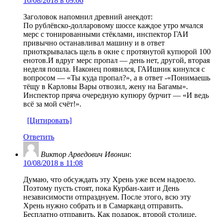
10/08/2018 в 09:06
Заголовок напомнил древний анекдот:
По рублёвско-долларовому шоссе каждое утро мчался
мерс с тонированными стёклами, инспектор ГАИ
привычно останавливал машину и в ответ
приоткрывалась щель в окне с протянутой купюрой 100
енотов.И вдруг мерс пропал — день нет, другой, вторая
неделя пошла. Наконец появился, ГАИшник кинулся с
вопросом — «Ты куда пропал?», а в ответ -«Понимаешь
тёщу в Карловы Вары отвозил, жену на Багамы».
Инспектор пряча очередную купюру бурчит — «И ведь
всё за мой счёт!».
[Цитировать]
Ответить
Виктор Арведович Ивонин
:
10/08/2018 в 11:08
Думаю, что обсуждать эту Хрень уже всем надоело.
Поэтому пусть стоят, пока Курбан-хаит и День
независимости отпразднуем. После этого, всю эту
Хрень нужно собрать и в Самарканд отправить.
Бесплатно отправить. Как подарок, второй столице.