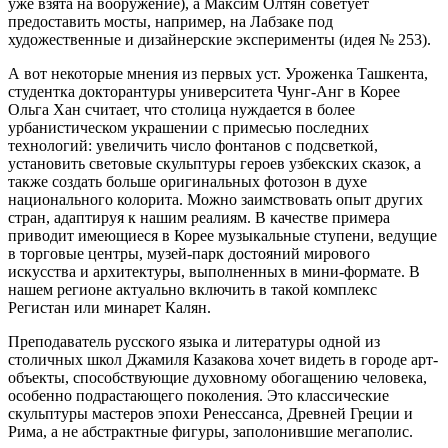
уже взята на вооружение), а Максим Олтян советует
предоставить мосты, например, на Лабзаке под
художественные и дизайнерские эксперименты (идея № 253).
А вот некоторые мнения из первых уст. Уроженка Ташкента,
студентка докторантуры университета Чунг-Анг в Корее
Ольга Хан считает, что столица нуждается в более
урбанистическом украшении с примесью последних
технологий: увеличить число фонтанов с подсветкой,
установить световые скульптуры героев узбекских сказок, а
также создать больше оригинальных фотозон в духе
национального колорита. Можно заимствовать опыт других
стран, адаптируя к нашим реалиям. В качестве примера
приводит имеющиеся в Корее музыкальные ступени, ведущие
в торговые центры, музей-парк достояний мирового
искусства и архитектуры, выполненных в мини-формате. В
нашем регионе актуально включить в такой комплекс
Регистан или минарет Калян.
Преподаватель русского языка и литературы одной из
столичных школ Джамиля Казакова хочет видеть в городе арт-
объекты, способствующие духовному обогащению человека,
особенно подрастающего поколения. Это классические
скульптуры мастеров эпохи Ренессанса, Древней Греции и
Рима, а не абстрактные фигуры, заполонившие мегаполис.