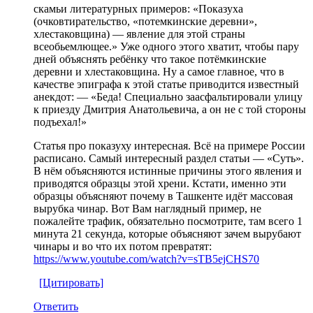
скамьи литературных примеров: «Показуха
(очковтирательство, «потемкинские деревни»,
хлестаковщина) — явление для этой страны
всеобьемлющее.» Уже одного этого хватит, чтобы пару
дней объяснять ребёнку что такое потёмкинские
деревни и хлестаковщина. Ну а самое главное, что в
качестве эпиграфа к этой статье приводится известный
анекдот: — «Беда! Специально заасфальтировали улицу
к приезду Дмитрия Анатольевича, а он не с той стороны
подъехал!»
Статья про показуху интересная. Всё на примере России
расписано. Самый интересный раздел статьи — «Суть».
В нём объясняются истинные причины этого явления и
приводятся образцы этой хрени. Кстати, именно эти
образцы объясняют почему в Ташкенте идёт массовая
вырубка чинар. Вот Вам наглядный пример, не
пожалейте трафик, обязательно посмотрите, там всего 1
минута 21 секунда, которые объясняют зачем вырубают
чинары и во что их потом превратят:
https://www.youtube.com/watch?v=sTB5ejCHS70
[Цитировать]
Ответить