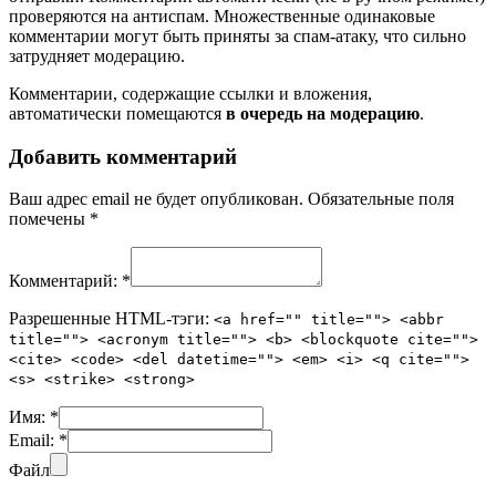
проверяются на антиспам. Множественные одинаковые
комментарии могут быть приняты за спам-атаку, что сильно
затрудняет модерацию.
Комментарии, содержащие ссылки и вложения,
автоматически помещаются
в очередь на модерацию
.
Добавить комментарий
Ваш адрес email не будет опубликован.
Обязательные поля
помечены
*
Комментарий:
*
Разрешенные HTML-тэги:
<a href="" title=""> <abbr
title=""> <acronym title=""> <b> <blockquote cite="">
<cite> <code> <del datetime=""> <em> <i> <q cite="">
<s> <strike> <strong>
Имя:
*
Email:
*
Файл