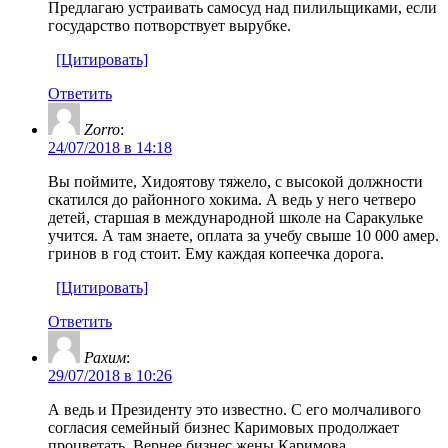
Предлагаю устраивать самосуд над пилильщиками, если
государство потворствует вырубке.
[Цитировать]
Ответить
Zorro
:
24/07/2018 в 14:18
Вы поймите, Хидоятову тяжело, с высокой должности
скатился до районного хокима. А ведь у него четверо
детей, старшая в международной школе на Саракульке
учится. А там знаете, оплата за учебу свыше 10 000 амер.
гринов в год стоит. Ему каждая копеечка дорога.
[Цитировать]
Ответить
Рахим
:
29/07/2018 в 10:26
А ведь и Президенту это известно. С его молчаливого
согласия семейный бизнес Каримовых продолжает
процветать. Вернее бизнес жены Каримова.