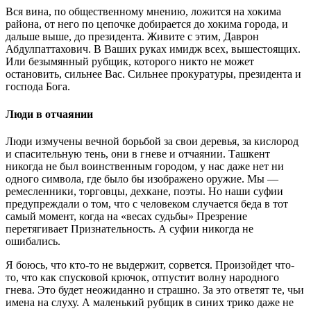
Вся вина, по общественному мнению, ложится на хокима
района, от него по цепочке добирается до хокима города, и
дальше выше, до президента. Живите с этим, Даврон
Абдулпаттахович. В Ваших руках имидж всех, вышестоящих.
Или безымянный рубщик, которого никто не может
остановить, сильнее Вас. Сильнее прокуратуры, президента и
господа Бога.
Люди в отчаянии
Люди измучены вечной борьбой за свои деревья, за кислород
и спасительную тень, они в гневе и отчаянии. Ташкент
никогда не был воинственным городом, у нас даже нет ни
одного символа, где было бы изображено оружие. Мы —
ремесленники, торговцы, дехкане, поэты. Но наши суфии
предупреждали о том, что с человеком случается беда в тот
самый момент, когда на «весах судьбы» Презрение
перетягивает Признательность. А суфии никогда не
ошибались.
Я боюсь, что кто-то не выдержит, сорвется. Произойдет что-
то, что как спусковой крючок, отпустит волну народного
гнева. Это будет неожиданно и страшно. За это ответят те, чьи
имена на слуху. А маленький рубщик в синих трико даже не