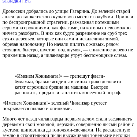
закладки
|
EC
Дровосеки добрались до улицы Гагарина. До зеленой старой
аллеи, до ташкентского культового места с голубями. Пришли
по беспроигрышной стратегии, размахивая потекшими
серыми ксерокопиями, как флагами, на которых невозможно
ничего разобрать. В них как будто разрешение на сруб трех
сухих деревьев, которые они сами и искалечили зимой,
обрезав наполовину. Но начали пилить с живых, рядом
стоящих, быстро, шустро, под шумок, — спиленное дерево не
приклеишь назад, а чиланзарцы утрут беспомощные слезы.
«Именем Хокимиата!» — трепещут флаги-
бумажки, бравые ягодицы в синих трико деловито
катят огромные бревна на машины. Быстрее
распилить, продать и заплатить копеечный штраф.
«Именем Хокимиата!» зеленый Чиланзар пустеет,
покрывается пылью и опилками.
Много лет назад чиланзарцы первым делом стали засаживать
деревьями свой молодой, дерзкий, совершенно лысый район с
кустами шиповника да тополями-свечками. На раскаленную
землю в строительной пыли высаживали тоненькие веточки