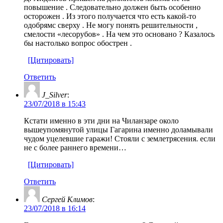
повышение . Следовательно должен быть особенно
осторожен . Из этого получается что есть какой-то
одобрямс сверху . Не могу понять решительности ,
смелости «лесорубов» . На чем это основано ? Казалось
бы настолько вопрос обострен .
[Цитировать]
Ответить
J_Silver
:
23/07/2018 в 15:43
Кстати именно в эти дни на Чиланзаре около
вышеупомянутой улицы Гагарина именно доламывали
чудом уцелевшие гаражи! Стояли с землетрясения. если
не с более раннего времени…
[Цитировать]
Ответить
Сергей Климов
:
23/07/2018 в 16:14