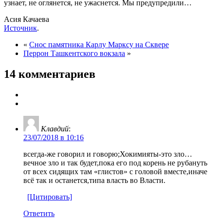
узнает, не оглянется, не ужаснется. Мы предупредили…
Асия Качаева
Источник
.
«
Снос памятника Карлу Марксу на Сквере
Перрон Ташкентского вокзала
»
14 комментариев
Клавдий
:
23/07/2018 в 10:16
всегда-же говорил и говорю;Хокимияты-это зло…
вечное зло и так будет,пока его под корень не рубануть
от всех сидящих там «глистов» с головой вместе,иначе
всё так и останется,типа власть во Власти.
[Цитировать]
Ответить