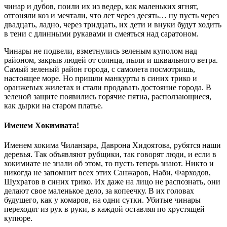
чинар и дубов, поили их из ведер, как маленьких ягнят,
отгоняли коз и мечтали, что лет через десять… ну пусть через
двадцать, ладно, через тридцать, их дети и внуки будут ходить
в тени с длинными рукавами и смеяться над саратоном.
Чинары не подвели, взметнулись зеленым куполом над
районом, закрыв людей от солнца, пыли и шквального ветра.
Самый зеленый район города, с самолета посмотришь,
настоящее море. Но пришли манкурты в синих трико и
оранжевых жилетах и стали продавать достояние города. В
зеленой защите появились горячие пятна, расползающиеся,
как дырки на старом платье.
Именем Хокимиата!
Именем хокима Чиланзара, Даврона Хидоятова, рубятся наши
деревья. Так объявляют рубщики, так говорят люди, и если в
хокимиате не знали об этом, то пусть теперь знают. Никто и
никогда не запомнит всех этих Санжаров, Наби, Фарходов,
Шухратов в синих трико. Их даже на лицо не распознать, они
делают свое маленькое дело, за копеечку. В их головах
будущего, как у комаров, на одни сутки. Убитые чинары
переходят из рук в руки, в каждой оставляя по хрустящей
купюре.