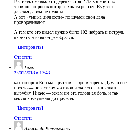
Господа, сколько эти деревья стоят? Да копейки по
уровню вопросов которые хоким решает. Ему эти
деревья даром не нужны.
А вот «умные личности» по шумок свои дела
проворачивают.
А тем кто это видел нужно было 102 набрать и патруль
вызвать, чтобы он разобрался.
[Цитировать]
Ответить
Гога
:
23/07/2018 в 17:43
как говорил Козьма Прутков — зри в корень. Думаю все
просто — не в силах хокимов и экологов запрещать
вырубку. Иначе — зачем им эта головная боль. и так
массы возмущены до предела.
[Цитировать]
Ответить
Александр Колмогоров
: