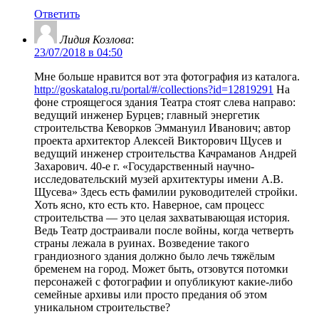
Ответить
Лидия Козлова
:
23/07/2018 в 04:50
Мне больше нравится вот эта фотография из каталога.
http://goskatalog.ru/portal/#/collections?id=12819291
На
фоне строящегося здания Театра стоят слева направо:
ведущий инженер Бурцев; главный энергетик
строительства Кеворков Эммануил Иванович; автор
проекта архитектор Алексей Викторович Щусев и
ведущий инженер строительства Качраманов Андрей
Захарович. 40-е г. «Государственный научно-
исследовательский музей архитектуры имени А.В.
Щусева» Здесь есть фамилии руководителей стройки.
Хоть ясно, кто есть кто. Наверное, сам процесс
строительства — это целая захватывающая история.
Ведь Театр достраивали после войны, когда четверть
страны лежала в руинах. Возведение такого
грандиозного здания должно было лечь тяжёлым
бременем на город. Может быть, отзовутся потомки
персонажей с фотографии и опубликуют какие-либо
семейные архивы или просто предания об этом
уникальном строительстве?