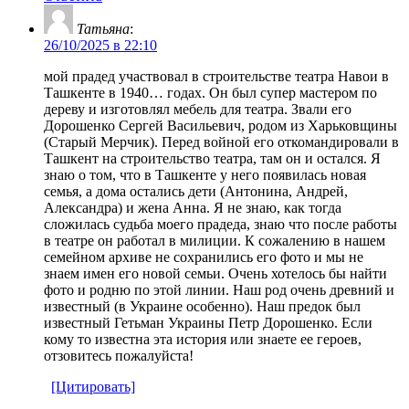
Татьяна
:
26/10/2025 в 22:10
мой прадед участвовал в строительстве театра Навои в
Ташкенте в 1940… годах. Он был супер мастером по
дереву и изготовлял мебель для театра. Звали его
Дорошенко Сергей Васильевич, родом из Харьковщины
(Старый Мерчик). Перед войной его откомандировали в
Ташкент на строительство театра, там он и остался. Я
знаю о том, что в Ташкенте у него появилась новая
семья, а дома остались дети (Антонина, Андрей,
Александра) и жена Анна. Я не знаю, как тогда
сложилась судьба моего прадеда, знаю что после работы
в театре он работал в милиции. К сожалению в нашем
семейном архиве не сохранились его фото и мы не
знаем имен его новой семьи. Очень хотелось бы найти
фото и родню по этой линии. Наш род очень древний и
известный (в Украине особенно). Наш предок был
известный Гетьман Украины Петр Дорошенко. Если
кому то известна эта история или знаете ее героев,
отзовитесь пожалуйста!
[Цитировать]