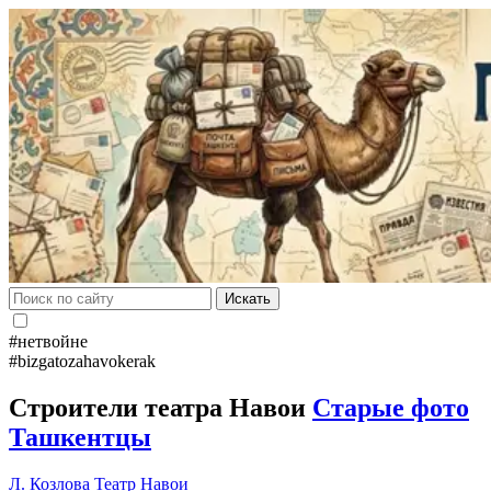
Искать
#нетвойне
#bizgatozahavokerak
Строители театра Навои
Старые фото
Ташкентцы
Л. Козлова
Театр Навои