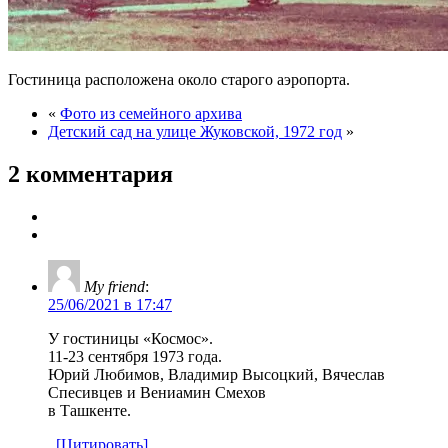
Гостиница расположена около старого аэропорта.
«
Фото из семейного архива
Детский сад на улице Жуковской, 1972 год
»
2 комментария
My friend
:
25/06/2021 в 17:47
У гостиницы «Космос».
11-23 сентября 1973 года.
Юрий Любимов, Владимир Высоцкий, Вячеслав
Спесивцев и Вениамин Смехов
в Ташкенте.
[Цитировать]