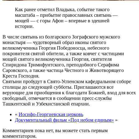
Как ранее отметил Владыка, событие такого
масштаба – прибытие православных святынь —
мощей — с горы Афон – впервые в здешней
истории.
В числе святынь из болгарского Зографского мужского
монастыря — чудотворный образ иконы святого
великомученика Георгия Победоносца, небесного
покровителя святой обители, а также ковчег с частицами
мощей святого великомученика Георгия, святителя
Спиридона Тримифунтского, преподобного Серафима
Саровского, а также частица Честного и Животворящего
Креста Господня.
Святыни пробудут в Свято-Успенском кафедральном соборе
столицы до следующей субботы. Приглашаются все
верующие для приобщения к благодати Божией, вход для всех
свободный, отмечается в сообщении пресс-службы
Ташкентской и Узбекистанской епархии.
«
Иосифо-Георгиевская церковь
Документальный фильм «Под небом единым»
»
Комментариев пока нет, вы можете стать первым
комментатором.