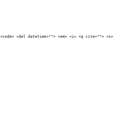
 <code> <del datetime=""> <em> <i> <q cite=""> <s>