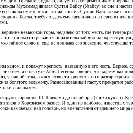
хаммадом. Предание, однако, рисует его современником пророка,
днажды Мухаммад явился Султан Вайсу (Увайсу) во сне и настави
его таким путем, носят тот же эпитет. Султан Вайс также счита
 спорил с Богом, требуя отдать ему грешников на перевоспитание
ями.
 вершине невысокой горы, недалеко от того места, где теперь ра
оты этого холма открывается поразительный вид на окрестную ух
а ухо тайное слово и, еще не понимая его значение, чувствуешь:
им ханом, и покажут крепость, названную в его честь. Вернее, с
 не о нем, а о пастухе Аязе. Легенда говорит, что хорезмшах по
з, узнав об этом, взялся возвести крепость, но в разгар строите
ж за богатого вельможу. Раздосадованный пастух прекратил рабо
е-таки стал шахом.
датируют городище III–II веками до новой эры (эпоха кушан). К
тников в Хорезмском оазисе. И один из наиболее известных тури
оки как звезды над головой, но впечатления от здешнего мира 