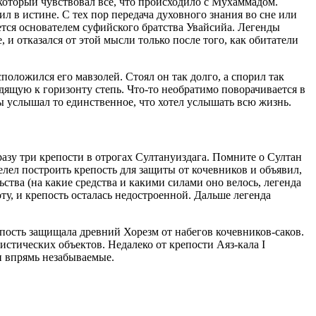
 который чувствовал все, что происходило с Мухаммадом.
л в истине. С тех пор передача духовного знания во сне или
ется основателем суфийского братства Увайсийа. Легенды
, и отказался от этой мысли только после того, как обитатели
сположился его мавзолей. Стоял он так долго, а спорил так
одящую к горизонту степь. Что-то необратимо поворачивается в
 ты услышал то единственное, что хотел услышать всю жизнь.
разу три крепости в отрогах Султануиздага. Помните о Султан
велел построить крепость для защиты от кочевников и объявил,
льства (на какие средства и какими силами оно велось, легенда
ту, и крепость осталась недостроенной. Дальше легенда
репость защищала древний Хорезм от набегов кочевников-саков.
стических объектов. Недалеко от крепости Аяз-кала I
и впрямь незабываемые.