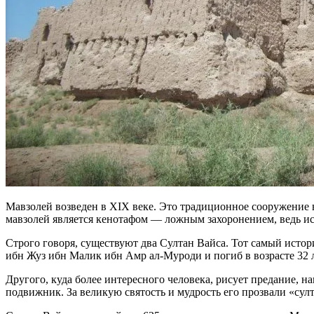
Мавзолей возведен в XIX веке. Это традиционное сооружение 
мавзолей является кенотафом — ложным захоронением, ведь ис
Строго говоря, существуют два Султан Вайса. Тот самый истор
ибн Жуз ибн Малик ибн Амр ал-Муроди и погиб в возрасте 32 л
Другого, куда более интересного человека, рисует предание, н
подвижник. За великую святость и мудрость его прозвали «султ