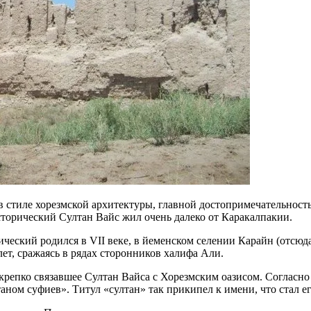
в стиле хорезмской архитектуры, главной достопримечательност
торический Султан Вайс жил очень далеко от Каракалпакии.
ический родился в VII веке, в йеменском селении Карайн (отсю
ет, сражаясь в рядах сторонников халифа Али.
акрепко связавшее Султан Вайса с Хорезмским оазисом. Согласно
аном суфиев». Титул «султан» так прикипел к имени, что стал ег