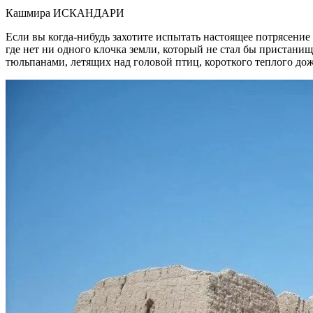
Кашмира ИСКАНДАРИ
Если вы когда-нибудь захотите испытать настоящее потрясение
где нет ни одного клочка земли, который не стал бы пристани
тюльпанами, летящих над головой птиц, короткого теплого дож