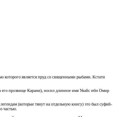
ью которого является пруд со священными рыбами. Кстати
да его прозвище Карани), носил длинное имя Увайс ибн Омир
 легендам (которые тянут на отдельную книгу) это был суфий-
о частью.