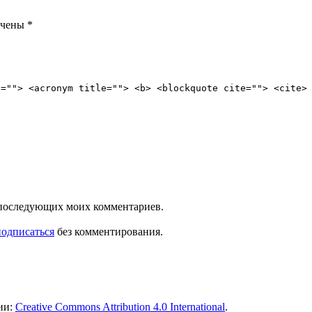
ечены
*
e=""> <acronym title=""> <b> <blockquote cite=""> <cite>
ля последующих моих комментариев.
подписаться
без комментирования.
ии:
Creative Commons Attribution 4.0 International
.