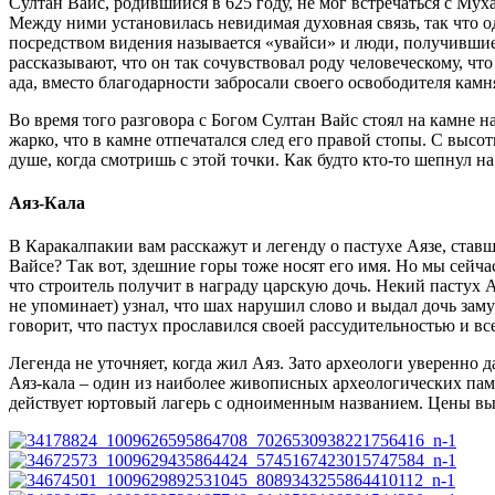
Султан Вайс, родившийся в 625 году, не мог встречаться с Му
Между ними установилась невидимая духовная связь, так что о
посредством видения называется «увайси» и люди, получившие 
рассказывают, что он так сочувствовал роду человеческому, что
ада, вместо благодарности забросали своего освободителя камн
Во время того разговора с Богом Султан Вайс стоял на камне на
жарко, что в камне отпечатался след его правой стопы. С выс
душе, когда смотришь с этой точки. Как будто кто-то шепнул н
Аяз-Кала
В Каракалпакии вам расскажут и легенду о пастухе Аязе, ставш
Вайсе? Так вот, здешние горы тоже носят его имя. Но мы сейчас
что строитель получит в награду царскую дочь. Некий пастух Ая
не упоминает) узнал, что шах нарушил слово и выдал дочь заму
говорит, что пастух прославился своей рассудительностью и вс
Легенда не уточняет, когда жил Аяз. Зато археологи уверенно 
Аяз-кала – один из наиболее живописных археологических памя
действует юртовый лагерь с одноименным названием. Цены выс