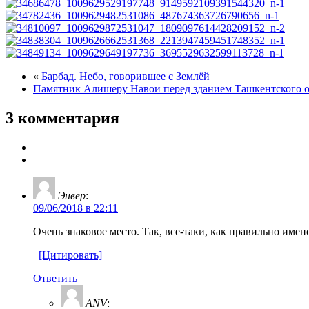
«
Барбад. Небо, говорившее с Землёй
Памятник Алишеру Навои перед зданием Ташкентского о
3 комментария
Энвер
:
09/06/2018 в 22:11
Очень знаковое место. Так, все-таки, как правильно имен
[Цитировать]
Ответить
ANV
: