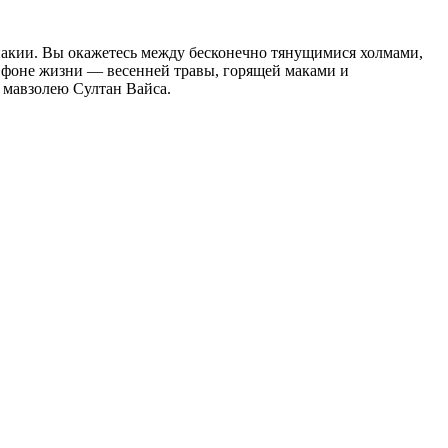
лпакии. Вы окажетесь между бесконечно тянущимися холмами,
а фоне жизни — весенней травы, горящей маками и
к мавзолею Султан Вайса.