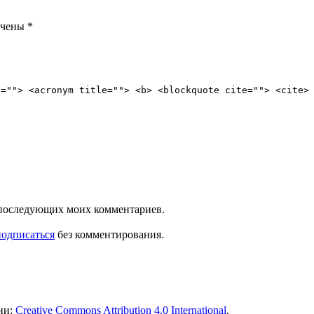
ечены
*
e=""> <acronym title=""> <b> <blockquote cite=""> <cite>
ля последующих моих комментариев.
подписаться
без комментирования.
ии:
Creative Commons Attribution 4.0 International
.