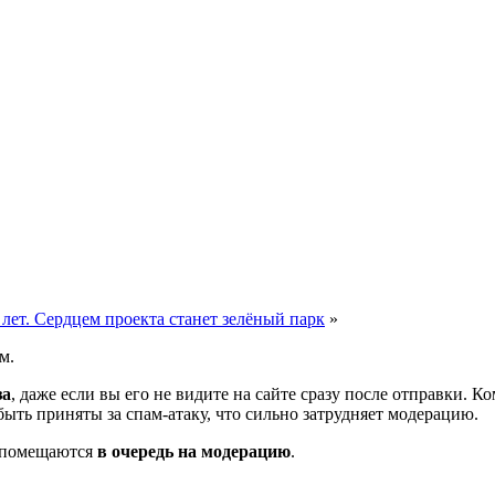
 лет. Сердцем проекта станет зелёный парк
»
м.
за
, даже если вы его не видите на сайте сразу после отправки. 
ть приняты за спам-атаку, что сильно затрудняет модерацию.
и помещаются
в очередь на модерацию
.