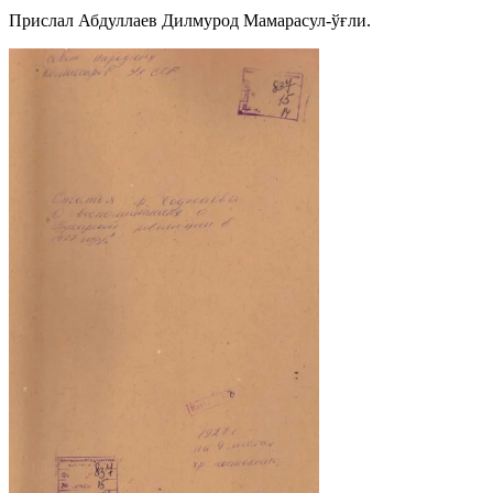
Прислал Абдуллаев Дилмурод Мамарасул-ўғли.