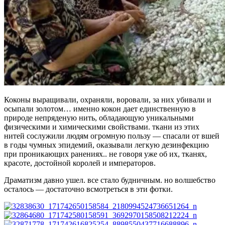
Коконы выращивали, охраняли, воровали, за них убивали и
осыпали золотом… именно кокон дает единственную в
природе непряденую нить, обладающую уникальными
физическими и химическими свойствами. ткани из этих
нитей сослужили людям огромную пользу — спасали от вшей
в годы чумных эпидемий, оказывали легкую дезинфекцию
при проникающих ранениях.. не говоря уже об их, тканях,
красоте, достойной королей и императоров.
Драматизм давно ушел. все стало будничным. но волшебство
осталось — достаточно всмотреться в эти фотки.