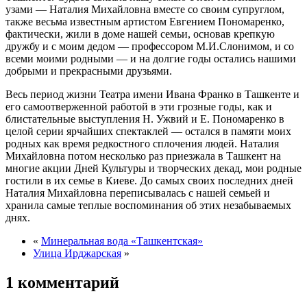
узами — Наталия Михайловна вместе со своим супруглом,
также весьма известным артистом Евгением Пономаренко,
фактически, жили в доме нашей семьи, основав крепкую
дружбу и с моим дедом — профессором М.И.Слонимом, и со
всеми моими родными — и на долгие годы остались нашими
добрыми и прекрасными друзьями.
Весь период жизни Театра имени Ивана Франко в Ташкенте и
его самоотверженной работой в эти грозные годы, как и
блистательные выступления Н. Ужвий и Е. Пономаренко в
целой серии ярчайших спектаклей — остался в памяти моих
родных как время редкостного сплочения людей. Наталия
Михайловна потом несколько раз приезжала в Ташкент на
многие акции Дней Культуры и творческих декад, мои родные
гостили в их семье в Киеве. До самых своих последних дней
Наталия Михайловна переписывалась с нашей семьей и
хранила самые теплые воспоминания об этих незабываемых
днях.
«
Минеральная вода «Ташкентская»
Улица Ирджарская
»
1 комментарий