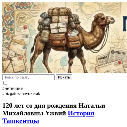
Искать
#нетвойне
#bizgatozahavokerak
120 лет со дня рождения Натальи
Михайловны Ужвий
История
Ташкентцы