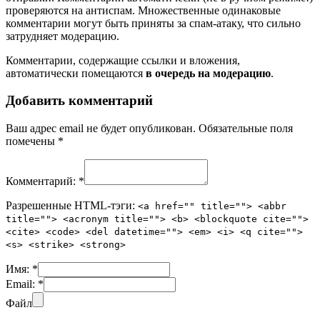
проверяются на антиспам. Множественные одинаковые
комментарии могут быть приняты за спам-атаку, что сильно
затрудняет модерацию.
Комментарии, содержащие ссылки и вложения,
автоматически помещаются
в очередь на модерацию
.
Добавить комментарий
Ваш адрес email не будет опубликован.
Обязательные поля
помечены
*
Комментарий:
*
Разрешенные HTML-тэги:
<a href="" title=""> <abbr
title=""> <acronym title=""> <b> <blockquote cite="">
<cite> <code> <del datetime=""> <em> <i> <q cite="">
<s> <strike> <strong>
Имя:
*
Email:
*
Файл