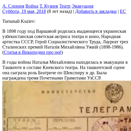
А. Слоним
Война
Т. Кузиев
Театр
Эвакуация
Суббота, 19 мая, 2018
(8 лет назад)
|
Добавить в закладки
|
EC
Tursunali Kuziev:
В 1898 году под Варшавой родилась выдающееся украинская
узбекистанская советская актриса театра и кино, Народная
артистка СССР, Герой Социалистического Труда, Лауреат трех
Сталинских премий Наталiя Михайлiвна Ужвiй (1898-1986).
(
Статья в Википедии про неё
)
В годы войны Наталья Михайловна находилась в эвакуации в
Ташкенте в составе Киевского театра. На ташкентской сцене
она сыграла роль Беатриче по Шекспиру и др. Была
награждена тремя Почетными Грамотами УзССР.