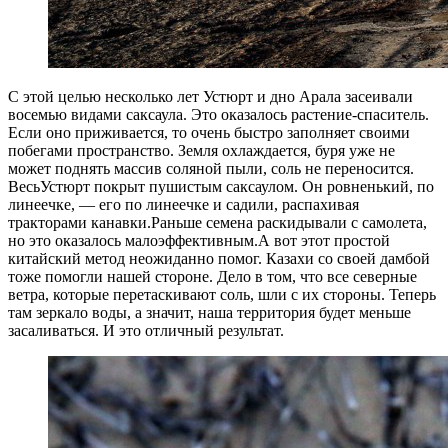
С этой целью несколько лет Устюрт и дно Арала засеивали
восемью видами саксаула. Это оказалось растение-спаситель.
Если оно приживается, то очень быстро заполняет своими
побегами пространство. Земля охлаждается, буря уже не
может поднять массив соляной пыли, соль не переносится.
ВесьУстюрт покрыт пушистым саксаулом. Он ровненький, по
линеечке, — его по линеечке и садили, распахивая
тракторами канавки.Раньше семена раскидывали с самолета,
но это оказалось малоэффективным.А вот этот простой
китайский метод неожиданно помог. Казахи со своей дамбой
тоже помогли нашей стороне. Дело в том, что все северные
ветра, которые перетаскивают соль, шли с их стороны. Теперь
там зеркало воды, а значит, наша территория будет меньше
засаливаться. И это отличный результат.