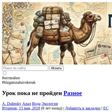
Искать
#нетвойне
#bizgatozahavokerak
Урок пока не пройден
Разное
A. Dalinsky
Арал
Вода
Экология
Вторник, 15 мая, 2018
(8 лет назад)
|
Добавить в закладки
|
EC