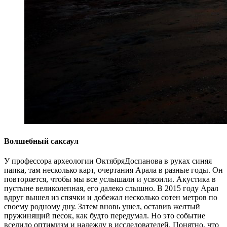
Волшебный саксаул
У профессора археологии ОктябряДоспанова в руках синяя
папка, там несколько карт, очертания Арала в разные годы. Он
повторяется, чтобы мы все услышали и усвоили. Акустика в
пустыне великолепная, его далеко слышно. В 2015 году Арал
вдруг вышел из спячки и добежал несколько сотен метров по
своему родному дну. Затем вновь ушел, оставив желтый
пружинящий песок, как будто передумал. Но это событие
вселило оптимизм и надежду в исследователей. Понятно, что