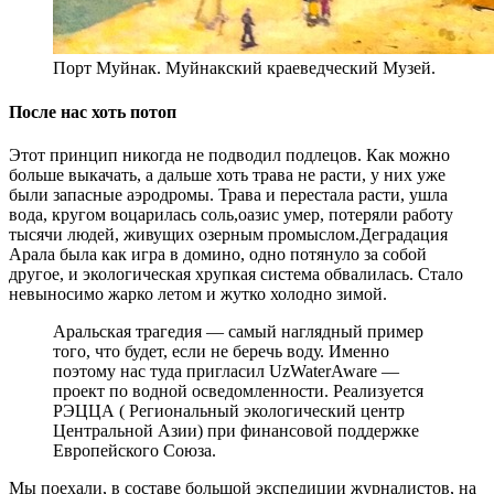
Порт Муйнак. Муйнакский краеведческий Музей.
После нас хоть потоп
Этот принцип никогда не подводил подлецов. Как можно
больше выкачать, а дальше хоть трава не расти, у них уже
были запасные аэродромы. Трава и перестала расти, ушла
вода, кругом воцарилась соль,оазис умер, потеряли работу
тысячи людей, живущих озерным промыслом.Деградация
Арала была как игра в домино, одно потянуло за собой
другое, и экологическая хрупкая система обвалилась. Стало
невыносимо жарко летом и жутко холодно зимой.
Аральская трагедия — самый наглядный пример
того, что будет, если не беречь воду. Именно
поэтому нас туда пригласил UzWaterAware —
проект по водной осведомленности. Реализуется
РЭЦЦА ( Региональный экологический центр
Центральной Азии) при финансовой поддержке
Европейского Союза.
Мы поехали, в составе большой экспедиции журналистов, на