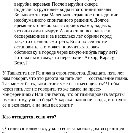
вырубка деревьев.После вырубки сквера
поднялись грунтовые воды и затопилиподвалы
Большого театра.Маленькое страшное последствие
необдуманного спонтанного решения. Долгое
время никто не боролся сдровосеками, надеясь,
что они сами вымрут. А они стали все наглее и
бесцеремоннее и за несколько лет обрили город
так, что страшно смотреть. Если их сейчас не
остановить, кто может поручиться за эко-
обстановку в городе через какую-нибудь пару лет?
Готовы вы к тому, что пересохнет Анхор, Карасу,
Бозсу?
У Ташкента нет Генплана строительства. Двадцать пять лет
нам говорят, что это работа на пять лет — составление плана.
Так может быть, таки стоит уже начатьего делать? Чтобы
через пять лет не говорить то же самое на пресс-
конференциях? Или считается, что оптимизировать затраты
нужно тому, у кого беда? У каракалпаков нет воды, вот пусть
ее и экономят, а на наш век хватит.
Кто отсидится, если что?
Отсидится только тот, у кого есть запасной дом за границей.