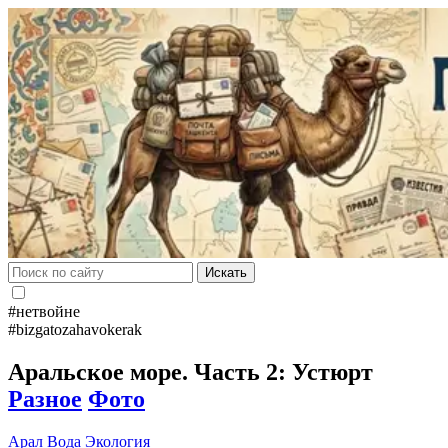
Искать
#нетвойне
#bizgatozahavokerak
Аральское море. Часть 2: Устюрт
Разное
Фото
Арал
Вода
Экология