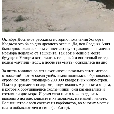
Октябрь Доспанов рассказал историю появления Устюрта.
Когда-то это было дно древнего океана. Да, вся Средняя Азия
была дном океана, о чем свидетельствуют раковины и залежи
мрамора недалеко от Ташкента. Так вот, именно в месте
будущего Устюрта встречались северный и восточный ветер,
волны «мутили» воду, а после эта «муть» осаждалась на дно.
За шесть миллионов лет накопилось несколько сотен метров
отложений, потом океан ушёл, земля поднялась, образовалось
огромное плато, площадью 200 000 квадратных километров.
Плато разрушается осадками, подмывалось Аральским морем,
в которых обрушивались сколы-чинки, они размывались и
составили дно моря. Изучая слои плато можно сделать
выводы о погоде, климате и катаклизмах на нашей планете.
Большинство слоёв состоят из карбонатов, во многих местах
плато добывают мел и гипс (алебастр).