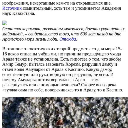
изображения, начертанные кем-то на открывшемся дне.
Источник
сомнительный, хоть там и упоминается Академия
наук Казахстана.
Остатки керамики, развалины мавзолеев, богато украшенных
майоликой, – свидетельство того, что 600 лет назад на дне
Аральского моря жили люди.
Отсюда
.
В отличие от экзотических теорий предметы со дна моря 15-
16 веков описаны учёными, но причина предыдущего ухода
Арала также не установлена. Есть гипотеза о том, что якобы
Амир Темур, пытаясь завоевать Хорезм, разрушил дамбу и
отвёл воды Амударьи от Арала к Каспию. Какую дамбу,
естественную или рукотворную он разрушил, не ясно. И
почему Амударья потом вернулась в Арал — сама
развернулась или с помощью человека? Скорее всего река
«гуляла сама по себе, поворачиваясь то в Аралу, то к Каспию.