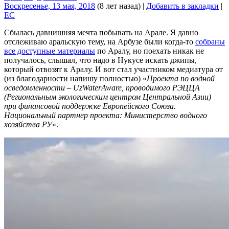
Воскресенье, 13 мая, 2018
(8 лет назад)
|
Добавить в закладки
|
EC
Сбылась давнишняя мечта побывать на Арале. Я давно
отслеживаю аральскую тему, на Арбузе были когда-то
собраны
все доступные материалы
по Аралу, но поехать никак не
получалось, слышал, что надо в Нукусе искать джипы,
который отвозят к Аралу. И вот стал участником медиатура от
(из благодарности напишу полностью) «
Проекта по водной
осведомленности – UzWaterAware, проводимого РЭЦЦА
(Региональным экологическим центром Центральной Азии)
при финансовой поддержке Европейского Союза.
Национальный партнер проекта: Министерство водного
хозяйства РУ
».