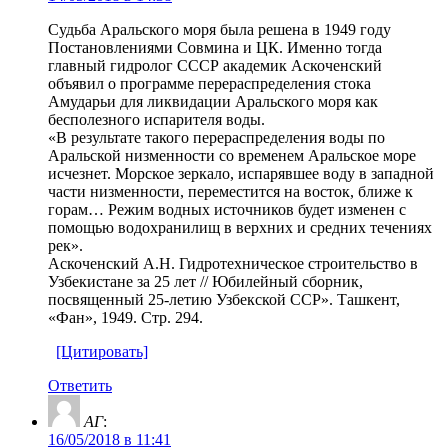
Судьба Аральского моря была решена в 1949 году
Постановлениями Совмина и ЦК. Именно тогда
главный гидролог СССР академик Аскоченский
объявил о программе перераспределения стока
Амударьи для ликвидации Аральского моря как
бесполезного испарителя воды.
«В результате такого перераспределения воды по
Аральской низменности со временем Аральское море
исчезнет. Морское зеркало, испарявшее воду в западной
части низменности, переместится на восток, ближе к
горам… Режим водных источников будет изменен с
помощью водохранилищ в верхних и средних течениях
рек».
Аскоченский А.Н. Гидротехническое строительство в
Узбекистане за 25 лет // Юбилейный сборник,
посвященный 25-летию Узбекской ССР». Ташкент,
«Фан», 1949. Стр. 294.
[Цитировать]
Ответить
АГ
:
16/05/2018 в 11:41