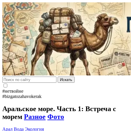
Искать
#нетвойне
#bizgatozahavokerak
Аральское море. Часть 1: Встреча с
морем
Разное
Фото
Арал
Вода
Экология