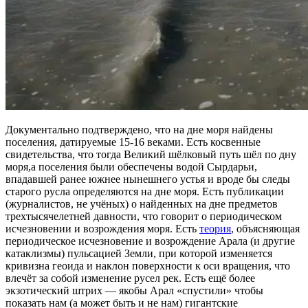
Документально подтверждено, что на дне моря найдены
поселения, датируемые 15-16 веками. Есть косвенные
свидетельства, что тогда Великий шёлковый путь шёл по дну
моря,а поселения были обеспечены водой Сырдарьи,
впадавшей ранее южнее нынешнего устья и вроде бы следы
старого русла определяются на дне моря. Есть публикации
(журналистов, не учёных) о найденных на дне предметов
трехтысячелетней давности, что говорит о периодическом
исчезновении и возрождения моря. Есть
теория
, объясняющая
периодическое исчезновение и возрождение Арала (и другие
катаклизмы) пульсацией Земли, при которой изменяется
кривизна геоида и наклон поверхности к оси вращения, что
влечёт за собой изменение русел рек. Есть ещё более
экзотический штрих — якобы Арал «спустили» чтобы
показать нам (а может быть и не нам) гигантские