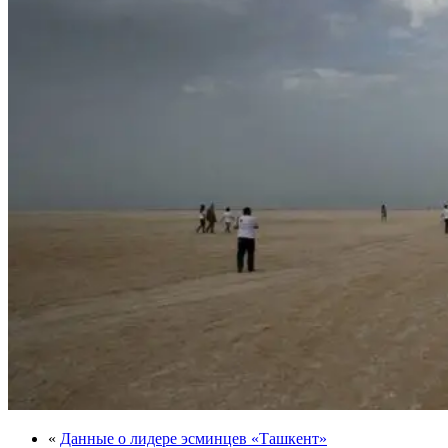
«
Данные о лидере эсминцев «Ташкент»