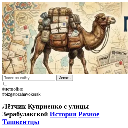
Искать
#нетвойне
#bizgatozahavokerak
Лётчик Куприенко с улицы
Зерабулакской
История
Разное
Ташкентцы