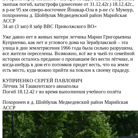
экипаж погиб, катастрофа (донесение от 31.12.42г.) 18.12.42г.,
в р-не 95 км северо-восточнее Йошкар-Ола в р-не с\с Мумзур,
похоронены д. Шойбулак Медведевский район Марийская
АССР
34 ап (3 зап) 8 забр ВВС Приволжского ВО»
Уже давно нет в живых матери летчика Марии Григорьевны
Куприенко, как нет и углового дома на Зерабулакской – эта
улица в дни землетрясения 1966 года была сильно разрушена,
все жители переселены. Возможно, всё же в чьей-то семейной
истории осталось предание о пропавшем без вести лётчике, и
когда-нибудь в дом его потомков придет весть, что на земле
есть место, куда можно прийти на поклон к своему прадеду.
КУПРИЕНКО СЕРГЕЙ ПАВЛОВИЧ
Лётчик 34 Ташкентского авиаполка
Погиб 18.12.42 г во время выполнения учебного полёта
Похоронен в д. Шойбулак Медведевский район Марийская
АССР