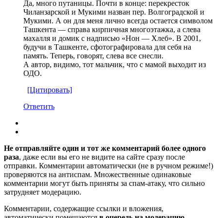
Да, много путаницы. Почти в конце: перекресток
Чиланзарской и Мукими назван пер. Волгоградской и
Мукими. А он для меня лично всегда остается символом
Ташкента — справа кирпичная многоэтажка, а слева
махалля и домик с надписью «Нон — Хлеб». В 2001,
будучи в Ташкенте, сфотографировала для себя на
память. Теперь, говорят, слева все снесли.
А автор, видимо, тот мальчик, что с мамой выходит из
ОДО.
[Цитировать]
Ответить
Не отправляйте один и тот же комментарий более одного
раза
, даже если вы его не видите на сайте сразу после
отправки. Комментарии автоматически (не в ручном режиме!)
проверяются на антиспам. Множественные одинаковые
комментарии могут быть приняты за спам-атаку, что сильно
затрудняет модерацию.
Комментарии, содержащие ссылки и вложения,
автоматически помещаются
в очередь на модерацию
.