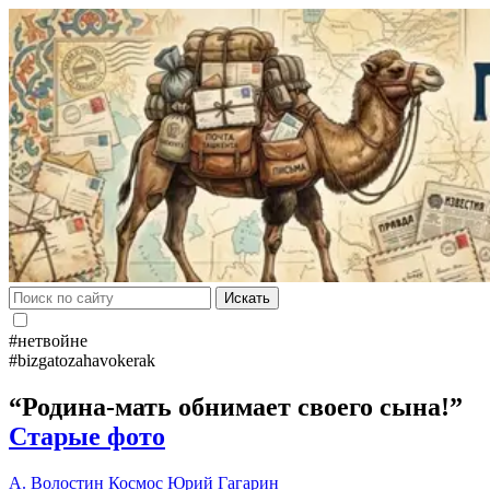
Искать
#нетвойне
#bizgatozahavokerak
“Родина-мать обнимает своего сына!”
Старые фото
А. Волостин
Космос
Юрий Гагарин