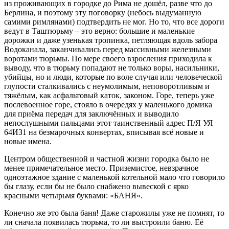
из проживающих в городке до Рима не дошёл, разве что до
Берлина, и поэтому эту поговорку (небось выдуманную
самими римлянами) подтвердить не мог. Но то, что все дороги
ведут в Таштюрьму – это верно: большие и маленькие
дорожки и даже узенькая тропинка, петляющая вдоль забора
Водоканала, заканчивались перед массивными железными
воротами тюрьмы. По мере своего взросления приходила к
выводу, что в тюрьму попадают не только воры, насильники,
убийцы, но и люди, которые по воле случая или человеческой
глупости сталкивались с неумолимым, неповоротливым и
тяжёлым, как асфальтовый каток, законом. Горе, теперь уже
послевоенное горе, стояло в очередях у маленького домика
для приёма передач для заключённых и выводило
непослушными пальцами этот таинственный адрес П/Я УЯ
64ИЗ1 на безмарочных конвертах, вписывая всё новые и
новые имена.
Центром общественной и частной жизни городка было не
менее примечательное место. Приземистое, невзрачное
одноэтажное здание с маленькой котельной мало что говорило
бы глазу, если бы не было снабжено вывеской с ярко
красными четырьмя буквами: «БАНЯ».
Конечно же это была баня! Даже старожилы уже не помнят, то
ли сначала появилась тюрьма, то ли выстроили баню. Её