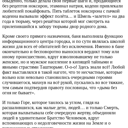
обыденно, только делала свои первые шаги и, продающиеся
без рецептов ноксирон, этаминал натрия, кодеин привлекали
любителей покайфовать. Пять таблеток ноксирона с пачкой
кодеина вызывали эффект полёта… и Шмель «залетел» на два
года в тюрьму, через решётки которой мог смотреть на
прилепившийся к забору тюрьмы двор родного дома.
Кроме своего прямого назначения, баня выполняла функцию
информационного центра городка, и по сути являлась школой
жизни для всех её обитателей без исключения. Именно в бане
окончательно и бесповоротно выносился вердикт тому или
иному происшествию, вдруг взволновавшему не только
женское, но и мужское население в кипящей тайными и
явными страстями Таштюрьме. О-о-о! Здесь знали всё! Любой
факт выставлялся в такой наготе, что те несчастные, которые
вольно или невольно становились очередными героями
случившегося, махнув на всё рукой, пускались во все тяжкие,
тем самым подтвердив правоту пословицы, что «дыма без
огня не бывает».
И только Горе, которое таилось за углом, глядя на
расшалившихся, как малые дети, людей… и только Смерть,
которая выхватывала себе очередную жертву, объединяли
людей в удивительное Братство Человеков, вдруг
вспоминающих о недолговечности жизни на Земле и о