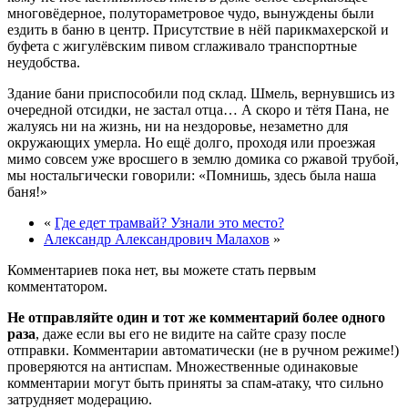
многовёдерное, полутораметровое чудо, вынуждены были
ездить в баню в центр. Присутствие в нёй парикмахерской и
буфета с жигулёвским пивом сглаживало транспортные
неудобства.
Здание бани приспособили под склад. Шмель, вернувшись из
очередной отсидки, не застал отца… А скоро и тётя Пана, не
жалуясь ни на жизнь, ни на нездоровье, незаметно для
окружающих умерла. Но ещё долго, проходя или проезжая
мимо совсем уже вросшего в землю домика со ржавой трубой,
мы ностальгически говорили: «Помнишь, здесь была наша
баня!»
«
Где едет трамвай? Узнали это место?
Александр Александрович Малахов
»
Комментариев пока нет, вы можете стать первым
комментатором.
Не отправляйте один и тот же комментарий более одного
раза
, даже если вы его не видите на сайте сразу после
отправки. Комментарии автоматически (не в ручном режиме!)
проверяются на антиспам. Множественные одинаковые
комментарии могут быть приняты за спам-атаку, что сильно
затрудняет модерацию.