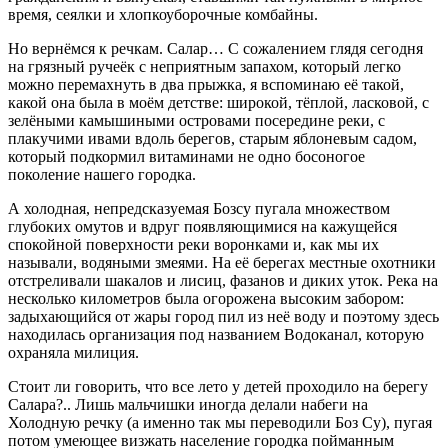
время, сеялки и хлопкоуборочные комбайны.
Но вернёмся к речкам. Салар… С сожалением глядя сегодня
на грязный ручеёк с неприятным запахом, который легко
можно перемахнуть в два прыжка, я вспоминаю её такой,
какой она была в моём детстве: широкой, тёплой, ласковой, с
зелёными камышиными островами посередине реки, с
плакучими ивами вдоль берегов, старым яблоневым садом,
который подкормил витаминами не одно босоногое
поколение нашего городка.
А холодная, непредсказуемая Бозсу пугала множеством
глубоких омутов и вдруг появляющимися на кажущейся
спокойной поверхности реки воронками и, как мы их
называли, водяными змеями. На её берегах местные охотники
отстреливали шакалов и лисиц, фазанов и диких уток. Река на
несколько километров была огорожена высоким забором:
задыхающийся от жары город пил из неё воду и поэтому здесь
находилась организация под названием Водоканал, которую
охраняла милиция.
Стоит ли говорить, что все лето у детей проходило на берегу
Салара?.. Лишь мальчишки иногда делали набеги на
Холодную речку (а именно так мы переводили Боз Су), пугая
потом умеющее визжать население городка пойманным