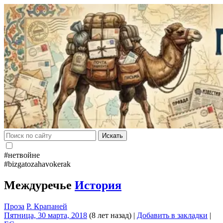
Искать
#нетвойне
#bizgatozahavokerak
Междуречье
История
Проза
Р. Крапаней
Пятница, 30 марта, 2018
(8 лет назад)
|
Добавить в закладки
|