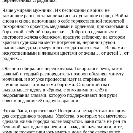
перенесенных страданиях.
Чаще умирали мужчины. Их беспокоили с войны не
зажившие раны, останавливались их уставшие сердца. Война
снова и снова напоминала о себе торжественной позолотой
похоронного оркестра, медалями и орденами, приколотыми к
бархатной зелёной подушечке… Добротно сделанным из
листового железа обелиском, красную звёздочку на котором
красили суриком на месте погребения, неровной рукой
выписывая даты отмерянного солдатского века… Венками с
искусственными и живыми цветами от жены… от детей… от
родных…
Обычно собирались перед клубом. Говорились речи, затем
важный и гордый распорядитель похорон объявлял минуту
молчания, и вот уже процессия идёт за стареньким
грузовичком с открытыми бортами. Сторонний глаз
выхватывает вдову в чёрном, с опухшими от слёз и
недосыпания глазами, которую поддерживают под руки
совсем недавние её подруги-врагини.
Что же баня, спросите вы? Построили четырёхэтажные дома
для сотрудников тюрьмы. Удобства, о которых так мечталось,
сделали жизнь городка более закрытой. Баня стала не-рен-та-
бель-ной, как однажды решили граждане начальники, и те,
кому не посчастливилось иметь в доме белое сверкающее