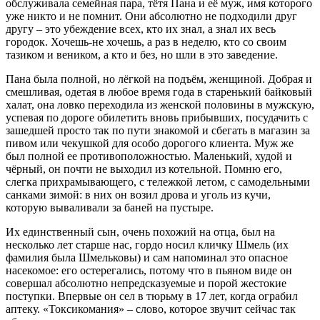
обслуживала семейная пара, тётя Пана и её муж, имя которого
уже никто и не помнит. Они абсолютно не подходили друг
другу – это убеждение всех, кто их знал, а знал их весь
городок. Хочешь-не хочешь, а раз в неделю, кто со своим
тазиком и веником, а кто и без, но шли в это заведение.
Пана была полной, но лёгкой на подъём, женщиной. Добрая и
смешливая, одетая в любое время года в старенький байковый
халат, она ловко переходила из женской половины в мужскую,
успевая по дороге обилетить вновь прибывших, посудачить с
зашедшей просто так по пути знакомой и сбегать в магазин за
пивом или чекушкой для особо дорогого клиента. Муж же
был полной ее противоположностью. Маленький, худой и
чёрный, он почти не выходил из котельной. Помню его,
слегка прихрамывающего, с тележкой летом, с самодельными
санками зимой: в них он возил дрова и уголь из кучи,
которую вываливали за баней на пустыре.
Их единственный сын, очень похожий на отца, был на
несколько лет старше нас, гордо носил кличку Шмель (их
фамилия была Шмельковы) и сам напоминал это опасное
насекомое: его остерегались, потому что в пьяном виде он
совершал абсолютно непредсказуемые и порой жестокие
поступки. Впервые он сел в тюрьму в 17 лет, когда ограбил
аптеку. «Токсикомания» – слово, которое звучит сейчас так