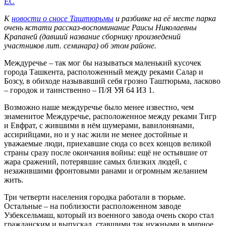
EC
К
новости о сносе Таштюрьмы
и разбивке на её месте парка
очень кстати рассказ-воспоминание Раисы Николаевны
Крапаней (давший название сборнику произведений
участников лит. семинара) об этом районе.
Междуречье – так мог бы называться маленький кусочек
города Ташкента, расположенный между реками Салар и
Бозсу, в обиходе называвший себя грозно Таштюрьма, ласково
– городок и таинственно – П/Я УЯ 64 ИЗ 1.
Возможно наше междуречье было менее известно, чем
знаменитое Междуречье, расположенное между реками Тигр
и Евфрат, с жившими в нём шумерами, вавилонянами,
ассирийцами, но и у нас жили не менее достойные и
уважаемые люди, приехавшие сюда со всех концов великой
страны сразу после окончания войны: ещё не остывшие от
жара сражений, потерявшие самых близких людей, с
незажившими фронтовыми ранами и огромным желанием
жить.
Три четверти населения городка работали в тюрьме.
Остальные – на поблизости расположенном заводе
Узбексельмаш, который из военного завода очень скоро стал
гражданским и выпускал, ставшими так нужными в мирное