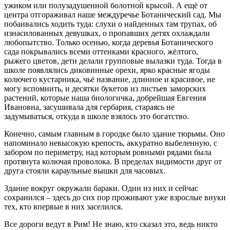
ужиком или полузадушенной болотной крысой. А ещё от
центра отгораживал наше междуречье Ботанический сад. Мы
побаивались ходить туда: слухи о найденных там трупах, об
изнасилованных девушках, о пропавших детях охлаждали
любопытство. Только осенью, когда деревья Ботанического
сада покрывались всеми оттенками красного, жёлтого,
рыжего цветов, дети делали групповые вылазки туда. Тогда в
школе появлялись диковинные орехи, ярко красные ягоды
колючего кустарника, чьё название, длинное и красивое, не
могу вспомнить, и десятки букетов из листьев заморских
растений, которые наша биологичка, добрейшая Евгения
Ивановна, засушивала для гербария, стараясь не
задумываться, откуда в школе взялось это богатство.
Конечно, самым главным в городке было здание тюрьмы. Оно
напоминало невысокую крепость, аккуратно выбеленную, с
забором по периметру, над которым ровными рядами была
протянута колючая проволока. В пределах видимости друг от
друга стояли караульные вышки для часовых.
Здание вокруг окружали бараки. Один из них и сейчас
сохранился – здесь до сих пор проживают уже взрослые внуки
тех, кто впервые в них заселился.
Все дороги ведут в Рим! Не знаю, кто сказал это, ведь никто