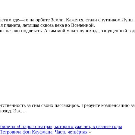
 летим где—то на орбите Земли. Кажется, стали спутником Луны.
я планета, летящая сквозь века во Вселенной.
ы начали подлетать. А там мой макет лунохода, запущенный в де
етственность за сны своих пассажиров. Требуйте компенсацию 
уноход. Ээх…
илеты «Старого театра», которого уже нет, в разные годы
етровича фон Кауфмана. Часть четвёртая
»