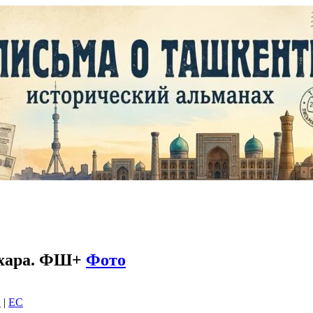
Бухара. ФШ+
Фото
и
|
EC