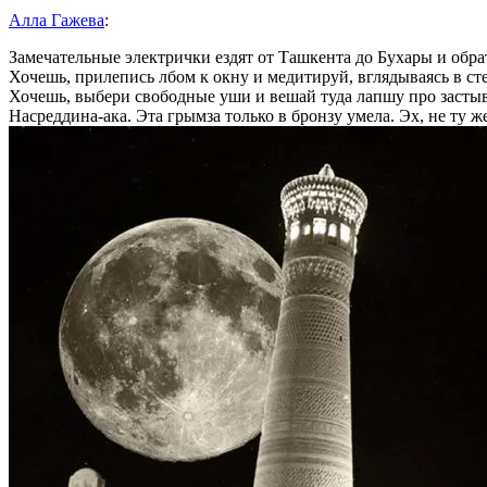
Алла Гажева
:
Замечательные электрички ездят от Ташкента до Бухары и обра
Хочешь, прилепись лбом к окну и медитируй, вглядываясь в ст
Хочешь, выбери свободные уши и вешай туда лапшу про застывш
Насреддина-ака. Эта грымза только в бронзу умела. Эх, не ту ж