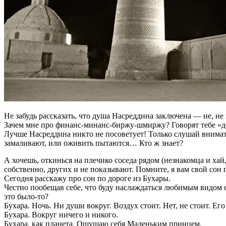
Не забудь рассказать, что душа Насреддина заключена — не, не
Зачем мне про финанс-минанс-биржу-шмиржу? Говорят тебе «дел
Лучше Насреддина никто не посоветует! Только слушай внимат
замаливают, или оживить пытаются… Кто ж знает?
А хочешь, откинься на плечико соседа рядом (незнакомца и хай
собственно, других и не показывают. Помните, я вам свой сон 
Сегодня расскажу про сон по дороге из Бухары.
Честно пообещав себе, что буду наслаждаться любимым видом ст
это было-то?
Бухара. Ночь. Ни души вокруг. Воздух стоит. Нет, не стоит. Его
Бухара. Вокруг ничего и никого.
Бухара, как планета. Ощущаю себя Маленьким принцем.