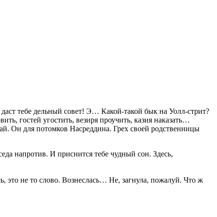
ц даст тебе дельный совет! Э… Какой-такой бык на Уолл-стрит?
ить, гостей угостить, везиря проучить, казия наказать…
ай. Он для потомков Насреддина. Грех своей родственницы
седа напротив. И приснится тебе чудный сон. Здесь,
, это не то слово. Вознеслась… Не, загнула, пожалуй. Что ж