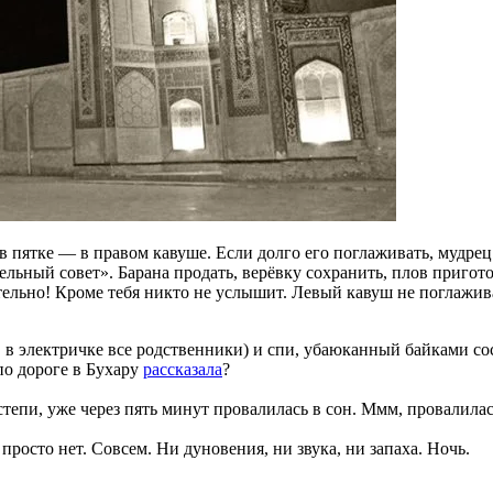
 в пятке — в правом кавуше. Если долго его поглаживать, мудре
ьный совет». Барана продать, верёвку сохранить, плов приготов
ельно! Кроме тебя никто не услышит. Левый кавуш не поглажив
, в электричке все родственники) и спи, убаюканный байками со
по дороге в Бухару
рассказала
?
епи, уже через пять минут провалилась в сон. Ммм, провалилась
 просто нет. Совсем. Ни дуновения, ни звука, ни запаха. Ночь.