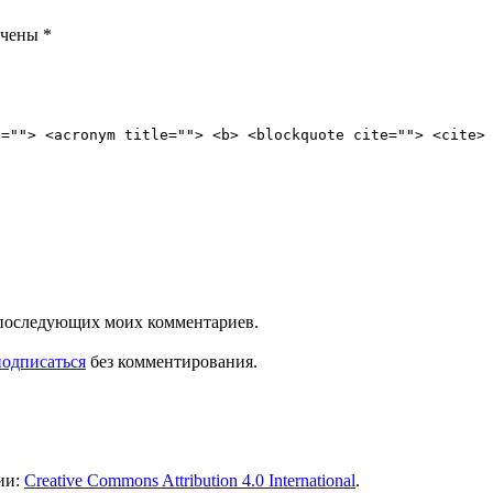
ечены
*
e=""> <acronym title=""> <b> <blockquote cite=""> <cite>
ля последующих моих комментариев.
подписаться
без комментирования.
ии:
Creative Commons Attribution 4.0 International
.