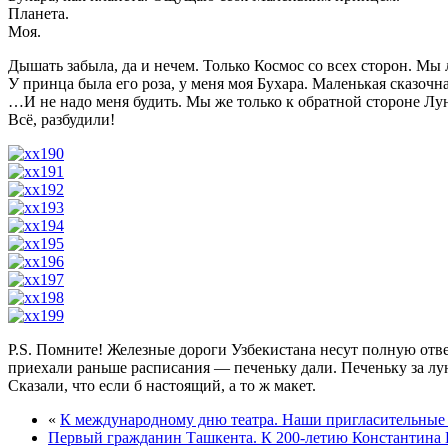
Планета.
Моя.
Дышать забыла, да и нечем. Только Космос со всех сторон. Мы
У принца была его роза, у меня моя Бухара. Маленькая сказочна
…И не надо меня будить. Мы же только к обратной стороне Лун
Всё, разбудили!
P.S. Помните! Железные дороги Узбекистана несут полную отв
приехали раньше расписания — печеньку дали. Печеньку за л
Сказали, что если б настоящий, а то ж макет.
«
К международному дню театра. Наши пригласительные б
Первый гражданин Ташкента. К 200-летию Константина П