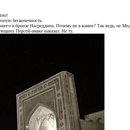
тно!
епную бесконечность.
его в бронзе Насреддина. Почему не в камне? Так ведь, не Мед
енщину Персей-амаке наказал. Не ту.