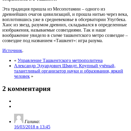
Эта традиция пришла из Месопотамии – одного из
древнейших очагов цивилизаций, и прошла нитью через века,
воплотившись уже в средневековье в обсерватории Улугбека.
Хаос из звезд, разумом древних, складывался в определенные
изображения, называемые созвездиями. Так и наше
воображение увидело в схеме ташкентского метро созвездие –
созвездие под названием «Ташкент»: игра разума.
Источник
.
«
Управление Ташкентского метрополитена
Александр Эдуардович Шмидт. Крупный учёный,
талантливый организатор науки и образования, яркий
человек
»
2 комментария
Галина
:
16/03/2018 в 13:45