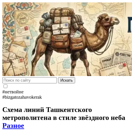
Искать
#нетвойне
#bizgatozahavokerak
Схема линий Ташкентского
метрополитена в стиле звёздного неба
Разное